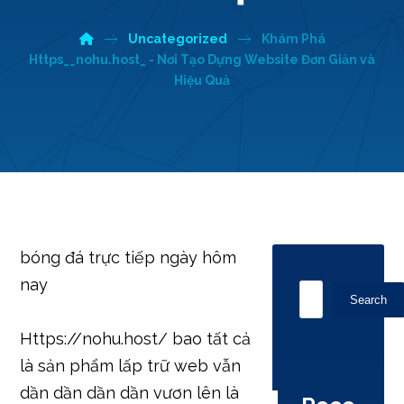
Uncategorized
Khám Phá
Https__nohu.host_ - Nơi Tạo Dựng Website Đơn Giản và
Hiệu Quả
bóng đá trực tiếp ngày hôm
nay
Search
Https://nohu.host/ bao tất cả
là sản phẩm lấp trữ web vẫn
dần dần dần dần vươn lên là