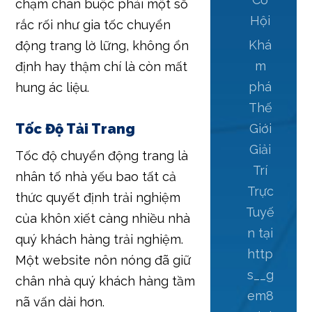
chạm chán buộc phải một số
Hội
rắc rối như gia tốc chuyển
Khá
động trang lờ lững, không ổn
m
định hay thậm chí là còn mất
phá
hung ác liệu.
Thế
Tốc Độ Tải Trang
Giới
Giải
Tốc độ chuyển động trang là
Trí
nhân tố nhà yếu bao tất cả
Trực
thức quyết định trải nghiệm
Tuyế
của khôn xiết càng nhiều nhà
n tại
quý khách hàng trải nghiệm.
http
Một website nôn nóng đã giữ
s__g
chân nhà quý khách hàng tầm
em8
nã vấn dài hơn.