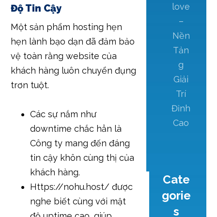
love
Độ Tin Cậy
–
Một sản phẩm hosting hẹn
Nền
hẹn lành bạo dạn đã đảm bảo
Tản
vệ toàn rằng website của
g
khách hàng luôn chuyển đụng
Giải
trơn tuột.
Trí
Đỉnh
Các sự nắm như
Cao
downtime chắc hẳn là
Công ty mang đến đáng
tin cậy khôn cùng thị của
khách hàng.
Cate
Https://nohu.host/ được
gorie
nghe biết cùng với mật
s
độ uptime cao, giúp