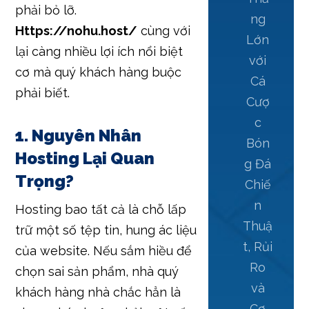
phải bỏ lỡ.
ng
Https://nohu.host/
cùng với
Lớn
lại càng nhiều lợi ích nổi biệt
với
cơ mà quý khách hàng buộc
Cá
phải biết.
Cượ
c
1. Nguyên Nhân
Bón
Hosting Lại Quan
g Đá
Trọng?
Chiế
n
Hosting bao tất cả là chỗ lấp
Thuậ
trữ một số tệp tin, hung ác liệu
t, Rủi
của website. Nếu sắm hiều để
Ro
chọn sai sản phẩm, nhà quý
và
khách hàng nhà chắc hẳn là
Cơ