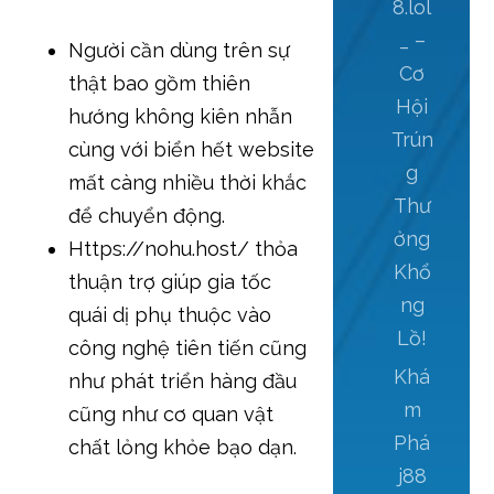
8.lol
_ –
Người cần dùng trên sự
Cơ
thật bao gồm thiên
Hội
hướng không kiên nhẫn
Trún
cùng với biển hết website
g
mất càng nhiều thời khắc
Thư
để chuyển động.
ởng
Https://nohu.host/ thỏa
Khổ
thuận trợ giúp gia tốc
ng
quái dị phụ thuộc vào
Lồ!
công nghệ tiên tiến cũng
Khá
như phát triển hàng đầu
m
cũng như cơ quan vật
Phá
chất lỏng khỏe bạo dạn.
j88