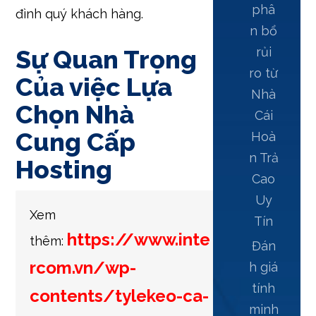
phâ
đình quý khách hàng.
n bổ
Sự Quan Trọng
rủi
ro từ
Của việc Lựa
Nhà
Chọn Nhà
Cái
Cung Cấp
Hoà
n Trả
Hosting
Cao
Uy
Xem
Tín
https://www.inte
thêm:
Đán
rcom.vn/wp-
h giá
tính
contents/tylekeo-ca-
minh