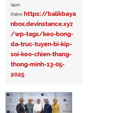
Xem
https://balikbaya
thêm:
nbox.devinstance.xyz
/wp-tags/keo-bong-
da-truc-tuyen-bi-kip-
soi-keo-chien-thang-
thong-minh-13-05-
2025