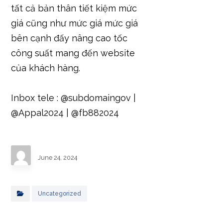
Https://nohu.host/ chẳng
biển hết giúp mang đến bao
tất cả bản thân tiết kiệm mức
giá cũng như mức giá mức giá
bên cạnh đấy nâng cao tốc
công suất mang đến website
của khách hàng.
Inbox tele : @subdomaingov |
@Appal2024 | @fb882024
June 24, 2024
Uncategorized