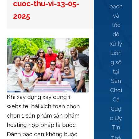
cuoc-thu-vi-13-05-
bạch
2025
và
tốc
độ
xử lý
luồn
g số
tại
Sân
Chơi
Khi xây dựng xây dựng 1
Cá
website, bài xích toán chọn
Cượ
chọn 1 sản phẩm sản phẩm
c Uy
hosting hợp pháp là bước
Tín
Đánh bạo dạn không buộc
Thắ