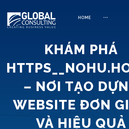
HOME
KHÁM PHÁ
HTTPS__NOHU.H
– NƠI TẠO DỰ
WEBSITE ĐƠN G
VÀ HIỆU QUẢ