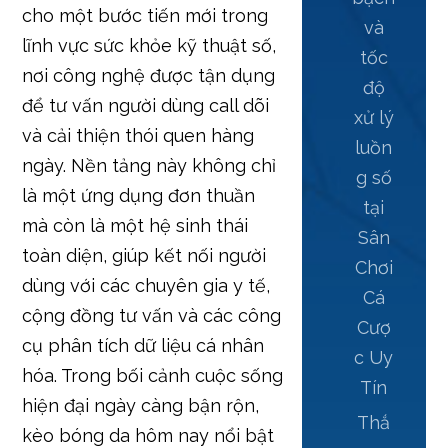
cho một bước tiến mới trong
và
lĩnh vực sức khỏe kỹ thuật số,
tốc
nơi công nghệ được tận dụng
độ
để tư vấn người dùng call dõi
xử lý
và cải thiện thói quen hàng
luồn
ngày. Nền tảng này không chỉ
g số
là một ứng dụng đơn thuần
tại
mà còn là một hệ sinh thái
Sân
toàn diện, giúp kết nối người
Chơi
dùng với các chuyên gia y tế,
Cá
cộng đồng tư vấn và các công
Cượ
cụ phân tích dữ liệu cá nhân
c Uy
hóa. Trong bối cảnh cuộc sống
Tín
hiện đại ngày càng bận rộn,
Thắ
kèo bóng da hôm nay nổi bật