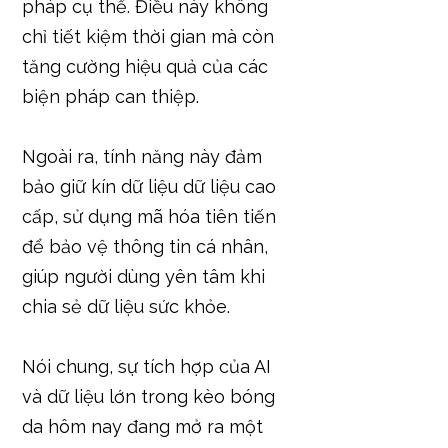
pháp cụ thể. Điều này không
chỉ tiết kiệm thời gian mà còn
tăng cường hiệu quả của các
biện pháp can thiệp.
Ngoài ra, tính năng này đảm
bảo giữ kín dữ liệu dữ liệu cao
cấp, sử dụng mã hóa tiên tiến
để bảo vệ thông tin cá nhân,
giúp người dùng yên tâm khi
chia sẻ dữ liệu sức khỏe.
Nói chung, sự tích hợp của AI
và dữ liệu lớn trong kèo bóng
da hôm nay đang mở ra một