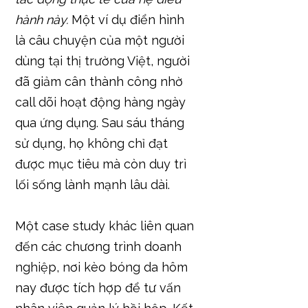
hành này.
Một ví dụ điển hình
là câu chuyện của một người
dùng tại thị trường Việt, người
đã giảm cân thành công nhờ
call dõi hoạt động hàng ngày
qua ứng dụng. Sau sáu tháng
sử dụng, họ không chỉ đạt
được mục tiêu mà còn duy trì
lối sống lành mạnh lâu dài.
Một case study khác liên quan
đến các chương trình doanh
nghiệp, nơi kèo bóng da hôm
nay được tích hợp để tư vấn