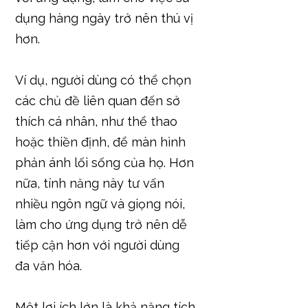
dụng hàng ngày trở nên thú vị
hơn.
Ví dụ, người dùng có thể chọn
các chủ đề liên quan đến sở
thích cá nhân, như thể thao
hoặc thiền định, để màn hình
phản ánh lối sống của họ. Hơn
nữa, tính năng này tư vấn
nhiều ngôn ngữ và giọng nói,
làm cho ứng dụng trở nên dễ
tiếp cận hơn với người dùng
đa văn hóa.
Một lợi ích lớn là khả năng tích