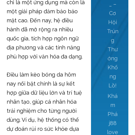
chỉ là một ứng dụng mà còn là
_ –
một giải pháp đảm bảo bảo
Cơ
mật cao. Đến nay, hệ điều
Hội
hành đã mở rộng ra nhiều
Trún
quốc gia, tích hợp ngôn ngữ
g
địa phương và các tính năng
Thư
phù hợp với văn hóa đa dạng.
ởng
Khổ
Điều làm kèo bóng da hôm
ng
nay nổi bật chính là sự kết
Lồ!
hợp giữa dữ liệu lớn và trí tuệ
Khá
nhân tạo, giúp cá nhân hóa
m
trải nghiệm cho từng người
Phá
dùng. Ví dụ, hệ thống có thể
j88
dự đoán rủi ro sức khỏe dựa
love