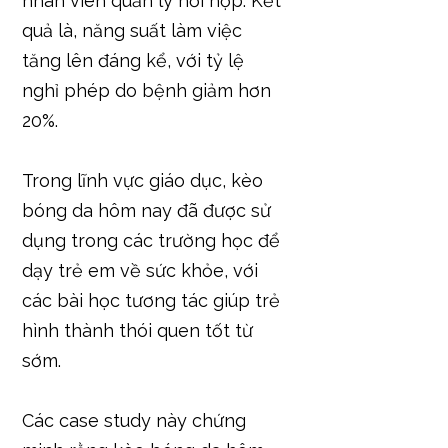
nhân viên quản lý hồi hộp. Kết
quả là, năng suất làm việc
tăng lên đáng kể, với tỷ lệ
nghỉ phép do bệnh giảm hơn
20%.
Trong lĩnh vực giáo dục, kèo
bóng da hôm nay đã được sử
dụng trong các trường học để
dạy trẻ em về sức khỏe, với
các bài học tương tác giúp trẻ
hình thành thói quen tốt từ
sớm.
Các case study này chứng