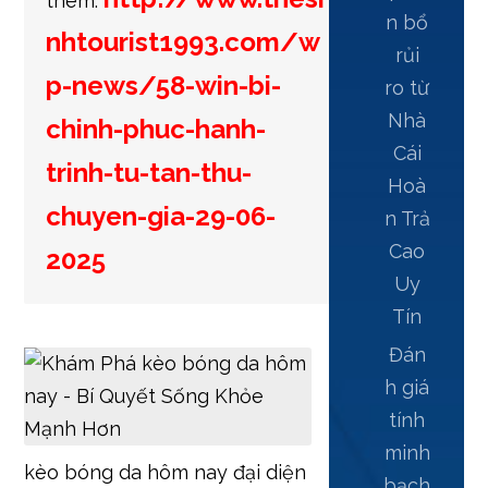
thêm:
n bổ
nhtourist1993.com/w
rủi
p-news/58-win-bi-
ro từ
Nhà
chinh-phuc-hanh-
Cái
trinh-tu-tan-thu-
Hoà
chuyen-gia-29-06-
n Trả
Cao
2025
Uy
Tín
Đán
h giá
tính
minh
kèo bóng da hôm nay đại diện
bạch