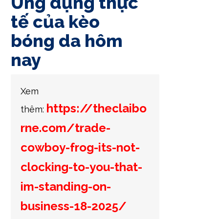
Ứng dụng thực
tế của kèo
bóng da hôm
nay
Xem
https://theclaibo
thêm:
rne.com/trade-
cowboy-frog-its-not-
clocking-to-you-that-
im-standing-on-
business-18-2025/