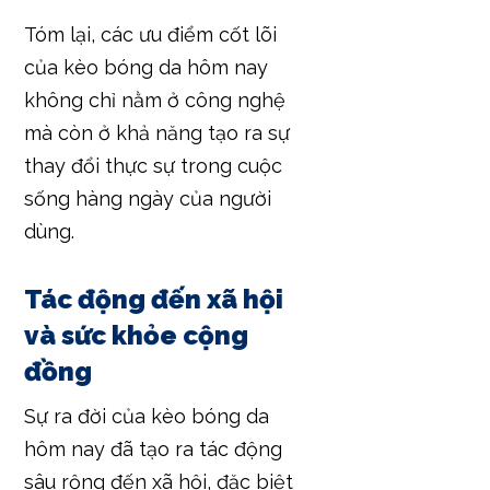
Tóm lại, các ưu điểm cốt lõi
của kèo bóng da hôm nay
không chỉ nằm ở công nghệ
mà còn ở khả năng tạo ra sự
thay đổi thực sự trong cuộc
sống hàng ngày của người
dùng.
Tác động đến xã hội
và sức khỏe cộng
đồng
Sự ra đời của kèo bóng da
hôm nay đã tạo ra tác động
sâu rộng đến xã hội, đặc biệt