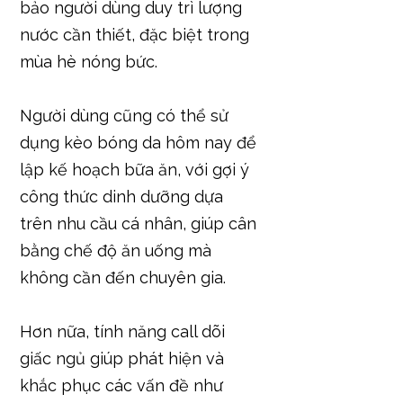
bảo người dùng duy trì lượng
nước cần thiết, đặc biệt trong
mùa hè nóng bức.
Người dùng cũng có thể sử
dụng kèo bóng da hôm nay để
lập kế hoạch bữa ăn, với gợi ý
công thức dinh dưỡng dựa
trên nhu cầu cá nhân, giúp cân
bằng chế độ ăn uống mà
không cần đến chuyên gia.
Hơn nữa, tính năng call dõi
giấc ngủ giúp phát hiện và
khắc phục các vấn đề như