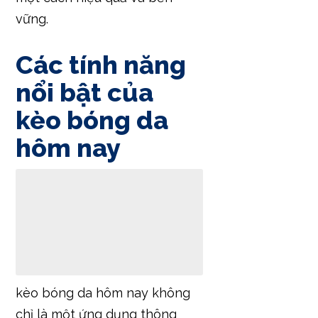
vững.
Các tính năng
nổi bật của
kèo bóng da
hôm nay
kèo bóng da hôm nay không
chỉ là một ứng dụng thông