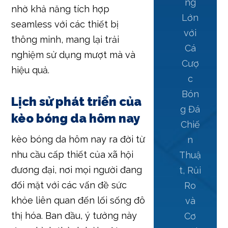
ng
nhờ khả năng tích hợp
Lớn
seamless với các thiết bị
với
thông minh, mang lại trải
Cá
nghiệm sử dụng mượt mà và
Cượ
hiệu quả.
c
Bón
Lịch sử phát triển của
g Đá
kèo bóng da hôm nay
Chiế
kèo bóng da hôm nay ra đời từ
n
nhu cầu cấp thiết của xã hội
Thuậ
đương đại, nơi mọi người đang
t, Rủi
đối mặt với các vấn đề sức
Ro
khỏe liên quan đến lối sống đô
và
thị hóa. Ban đầu, ý tưởng này
Cơ