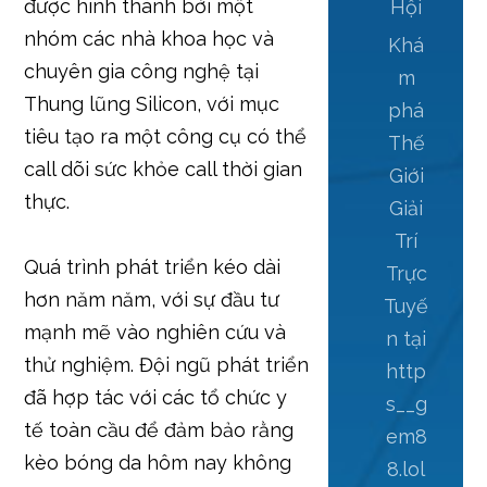
được hình thành bởi một
Hội
nhóm các nhà khoa học và
Khá
chuyên gia công nghệ tại
m
Thung lũng Silicon, với mục
phá
tiêu tạo ra một công cụ có thể
Thế
call dõi sức khỏe call thời gian
Giới
thực.
Giải
Trí
Quá trình phát triển kéo dài
Trực
hơn năm năm, với sự đầu tư
Tuyế
mạnh mẽ vào nghiên cứu và
n tại
thử nghiệm. Đội ngũ phát triển
http
đã hợp tác với các tổ chức y
s__g
tế toàn cầu để đảm bảo rằng
em8
kèo bóng da hôm nay không
8.lol