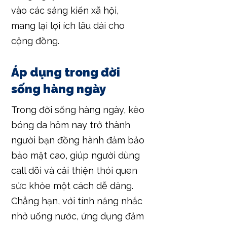
vào các sáng kiến xã hội,
mang lại lợi ích lâu dài cho
cộng đồng.
Áp dụng trong đời
sống hàng ngày
Trong đời sống hàng ngày, kèo
bóng da hôm nay trở thành
người bạn đồng hành đảm bảo
bảo mật cao, giúp người dùng
call dõi và cải thiện thói quen
sức khỏe một cách dễ dàng.
Chẳng hạn, với tính năng nhắc
nhở uống nước, ứng dụng đảm