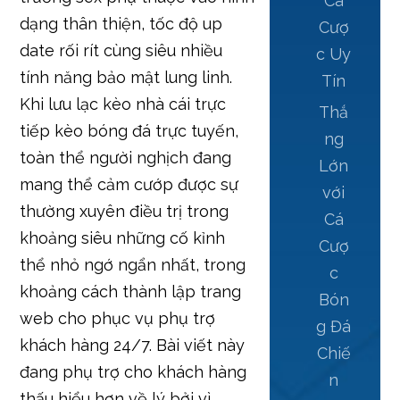
Cá
dạng thân thiện, tốc độ up
Cượ
date rối rít cùng siêu nhiều
c Uy
tính năng bảo mật lung linh.
Tín
Khi lưu lạc kèo nhà cái trực
Thắ
tiếp kèo bóng đá trực tuyến,
ng
toàn thể người nghịch đang
Lớn
mang thể cảm cướp được sự
với
thường xuyên điều trị trong
Cá
khoảng siêu những cố kỉnh
Cượ
thể nhỏ ngớ ngẩn nhất, trong
c
khoảng cách thành lập trang
Bón
web cho phục vụ phụ trợ
g Đá
khách hàng 24/7. Bài viết này
Chiế
đang phụ trợ cho khách hàng
n
thấu hiểu hơn về lý bởi vì