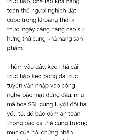
trực tiếp, chế tạo khả năng
toàn thể người nghịch đặt
cược trong khoảng thời kì
thực, ngày càng nâng cao sự
hứng thú cùng khả năng sản
phẩm.
Thêm vào đây, kèo nhà cái
trực tiếp kèo bóng đá trực
tuyến vẫn nhập vào công
nghệ bảo mật đứng đầu, như
mã hóa SSL cùng tuyệt đối hai
yếu tố, để bảo đảm an toàn
thông báo cá thể cùng trương
mục của hội chứng nhân