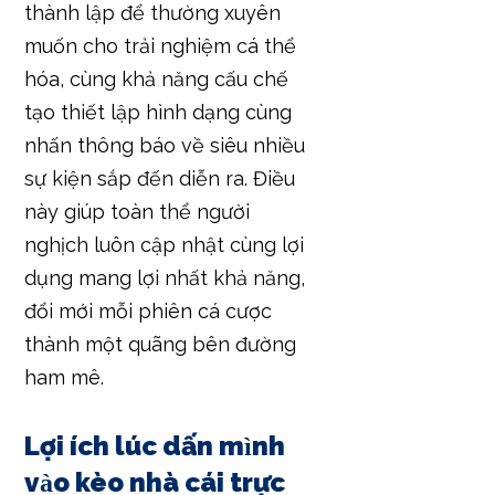
thành lập để thường xuyên
muốn cho trải nghiệm cá thể
hóa, cùng khả năng cấu chế
tạo thiết lập hình dạng cùng
nhấn thông báo về siêu nhiều
sự kiện sắp đến diễn ra. Điều
này giúp toàn thể người
nghịch luôn cập nhật cùng lợi
dụng mang lợi nhất khả năng,
đổi mới mỗi phiên cá cược
thành một quãng bên đường
ham mê.
Lợi ích lúc dấn mình
vào kèo nhà cái trực