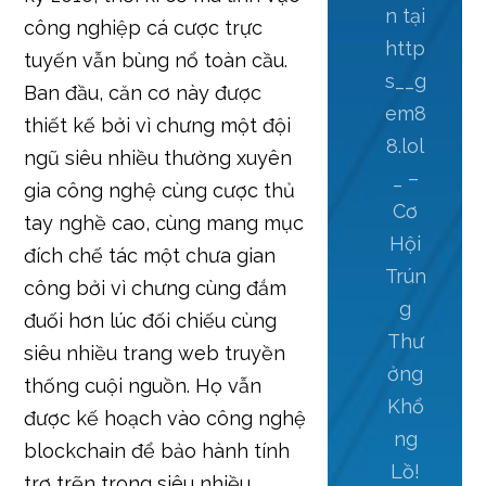
n tại
công nghiệp cá cược trực
http
tuyến vẫn bùng nổ toàn cầu.
s__g
Ban đầu, căn cơ này được
em8
thiết kế bởi vì chưng một đội
8.lol
ngũ siêu nhiều thường xuyên
_ –
gia công nghệ cùng cược thủ
Cơ
tay nghề cao, cùng mang mục
Hội
đích chế tác một chưa gian
Trún
công bởi vì chưng cùng đắm
g
đuối hơn lúc đối chiếu cùng
Thư
siêu nhiều trang web truyền
ởng
thống cuội nguồn. Họ vẫn
Khổ
được kế hoạch vào công nghệ
ng
blockchain để bảo hành tính
Lồ!
trơ trẽn trong siêu nhiều