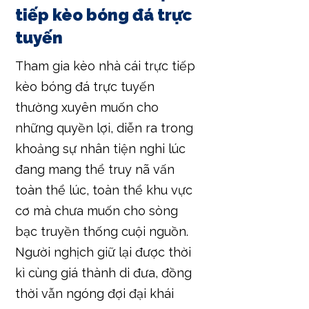
tiếp kèo bóng đá trực
tuyến
Tham gia kèo nhà cái trực tiếp
kèo bóng đá trực tuyến
thường xuyên muốn cho
những quyền lợi, diễn ra trong
khoảng sự nhân tiện nghi lúc
đang mang thể truy nã vấn
toàn thể lúc, toàn thể khu vực
cơ mà chưa muốn cho sòng
bạc truyền thống cuội nguồn.
Người nghịch giữ lại được thời
kì cùng giá thành di đưa, đồng
thời vẫn ngóng đợi đại khái