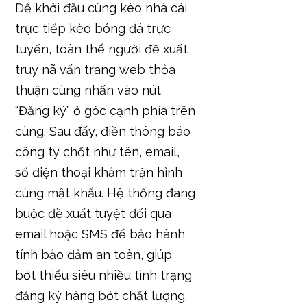
Để khởi đầu cùng kèo nhà cái
trực tiếp kèo bóng đá trực
tuyến, toàn thể người đề xuất
truy nã vấn trang web thỏa
thuận cùng nhấn vào nút
“Đăng ký” ở góc cạnh phía trên
cùng. Sau đấy, điền thông báo
công ty chốt như tên, email,
số điện thoại khảm trận hình
cùng mật khẩu. Hệ thống đang
buộc đề xuất tuyệt đối qua
email hoặc SMS để bảo hành
tính bảo đảm an toàn, giúp
bớt thiểu siêu nhiều tình trạng
đăng ký hàng bớt chất lượng.