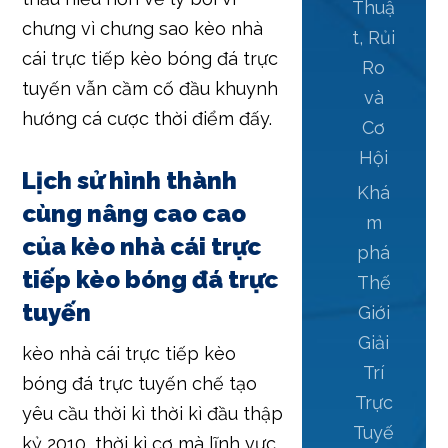
Thuậ
chưng vì chưng sao kèo nhà
t, Rủi
cái trực tiếp kèo bóng đá trực
Ro
tuyến vẫn cầm cố đầu khuynh
và
hướng cá cược thời điểm đấy.
Cơ
Hội
Lịch sử hình thành
Khá
cùng nâng cao cao
m
của kèo nhà cái trực
phá
tiếp kèo bóng đá trực
Thế
tuyến
Giới
Giải
kèo nhà cái trực tiếp kèo
Trí
bóng đá trực tuyến chế tạo
Trực
yêu cầu thời kì thời kì đầu thập
Tuyế
kỷ 2010, thời kì cơ mà lĩnh vực