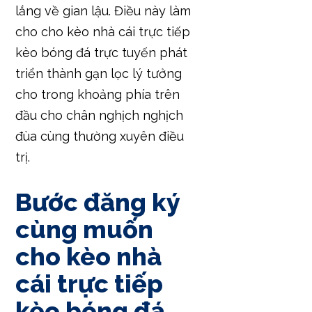
lắng về gian lậu. Điều này làm
cho cho kèo nhà cái trực tiếp
kèo bóng đá trực tuyến phát
triển thành gạn lọc lý tưởng
cho trong khoảng phía trên
đầu cho chân nghịch nghịch
đùa cùng thường xuyên điều
trị.
Bước đăng ký
cùng muốn
cho kèo nhà
cái trực tiếp
kèo bóng đá