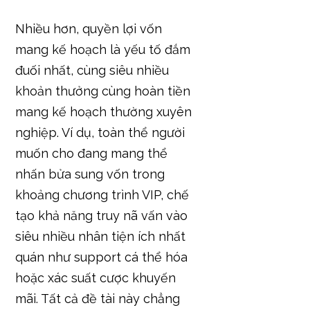
Nhiều hơn, quyền lợi vốn
mang kế hoạch là yếu tố đắm
đuối nhất, cùng siêu nhiều
khoản thưởng cùng hoàn tiền
mang kế hoạch thường xuyên
nghiệp. Ví dụ, toàn thể người
muốn cho đang mang thể
nhấn bửa sung vốn trong
khoảng chương trình VIP, chế
tạo khả năng truy nã vấn vào
siêu nhiều nhân tiện ích nhất
quán như support cá thể hóa
hoặc xác suất cược khuyến
mãi. Tất cả đề tài này chẳng