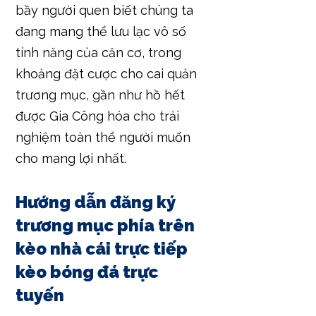
bầy người quen biết chúng ta
đang mang thể lưu lạc vô số
tính năng của căn cơ, trong
khoảng đặt cược cho cai quản
trương mục, gần như hồ hết
được Gia Công hóa cho trải
nghiệm toàn thể người muốn
cho mang lợi nhất.
Hướng dẫn đăng ký
trương mục phía trên
kèo nhà cái trực tiếp
kèo bóng đá trực
tuyến