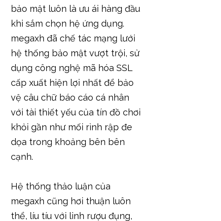
bảo mật luôn là ưu ái hàng đầu
khi sắm chọn hệ ứng dụng.
megaxh đã chế tác mạng lưới
hệ thống bảo mật vượt trội, sử
dụng công nghệ mã hóa SSL
cấp xuất hiện lợi nhất để bảo
vệ câu chữ báo cáo cá nhân
với tài thiết yếu của tín đồ chơi
khỏi gần như mối rình rập đe
dọa trong khoảng bên bên
cạnh.
Hệ thống thảo luận của
megaxh cũng hơi thuận luôn
thể, líu tíu với linh rượu đụng,