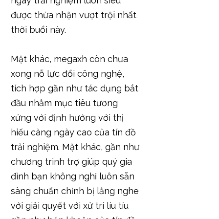
ngay trải nghiệm luôn siêu
được thừa nhận vượt trội nhất
thời buổi này.
Mặt khác, megaxh còn chưa
xong nỗ lực đổi công nghệ,
tích hợp gần như tác dụng bắt
đầu nhằm mục tiêu tương
xứng với định hướng với thị
hiếu càng ngày cao của tín đồ
trải nghiệm. Mặt khác, gần như
chương trình trợ giúp quý gia
đình bạn không nghỉ luôn sẵn
sàng chuẩn chỉnh bị lắng nghe
với giải quyết với xử trí líu tíu