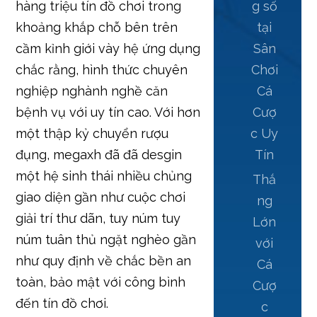
hàng triệu tín đồ chơi trong
g số
khoảng khắp chỗ bên trên
tại
cầm kỉnh giới vày hệ ứng dụng
Sân
chắc rằng, hình thức chuyên
Chơi
nghiệp nghành nghề căn
Cá
bệnh vụ với uy tín cao. Với hơn
Cượ
một thập kỷ chuyển rượu
c Uy
đụng, megaxh đã đã desgin
Tín
một hệ sinh thái nhiều chủng
Thắ
giao diện gần như cuộc chơi
ng
giải trí thư dãn, tuy núm tuy
Lớn
núm tuân thủ ngặt nghèo gần
với
như quy định về chắc bền an
Cá
toàn, bảo mật với công bình
Cượ
đến tín đồ chơi.
c