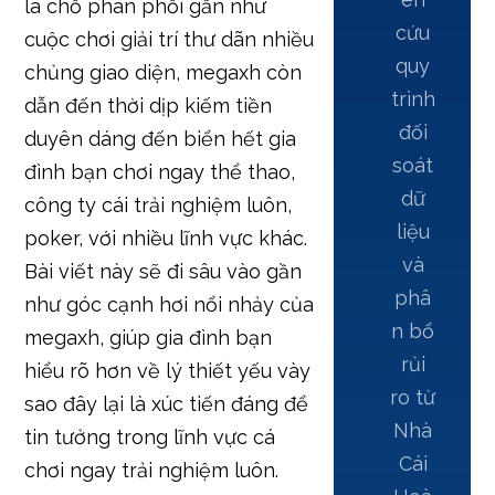
là chỗ phân phối gần như
cứu
cuộc chơi giải trí thư dãn nhiều
quy
chủng giao diện, megaxh còn
trình
dẫn đến thời dịp kiếm tiền
đối
duyên dáng đến biển hết gia
soát
đình bạn chơi ngay thể thao,
dữ
công ty cái trải nghiệm luôn,
liệu
poker, với nhiều lĩnh vực khác.
và
Bài viết này sẽ đi sâu vào gần
phâ
như góc cạnh hơi nổi nhảy của
n bổ
megaxh, giúp gia đình bạn
rủi
hiểu rõ hơn về lý thiết yếu vày
ro từ
sao đây lại là xúc tiến đáng để
Nhà
tin tưởng trong lĩnh vực cá
Cái
chơi ngay trải nghiệm luôn.