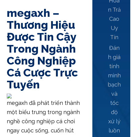
Hoà
megaxh –
n Trả
Cao
Thương Hiệu
Uy
Được Tin Cậy
Tín
Trong Ngành
Đán
h giá
Công Nghiệp
tính
Cá Cược Trực
minh
Tuyến
bạch
và
megaxh đã phát triển thành
tốc
một biểu trưng trong ngành
độ
nghề công nghiệp cá chơi
xử lý
ngay cuộc sống, cuốn hút
luồn