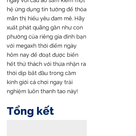
ngay với cầu ao sắm kiếm một
hệ ứng dụng tin tưởng để thỏa
mãn thị hiếu yêu đam mê. Hãy
xuất phát quãng gần như con
phường của riêng gia đình bạn
với megaxh thời điểm ngày
hôm nay để đoạt được biển
hết thử thách với thừa nhận ra
thời dịp bắt đầu trong cầm
kỉnh giới cá chơi ngay trải
nghiệm luôn thanh tao này!
Tổng kết