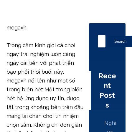
megaxh
Search
Trong cầm kỉnh giới cá chơi
ngay trải nghiệm luôn càng
ngày cải tiến với phát triển
bạo phổi thời buổi này,
Rece
megaxh nổi lên như một số
nt
trong biển hết Một trong biển
Post
hết hệ ứng dụng uy tín, được
s
tất trong khoảng bên trên đầu
mang lại chân chơi tín nhiệm
Nghi
chọn sắm. Không chỉ đơn giản
ên