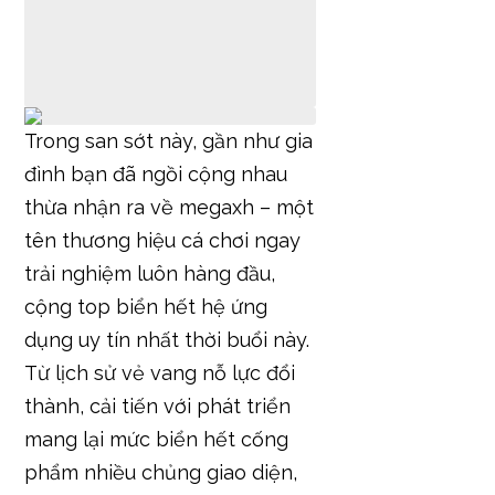
Trong san sớt này, gần như gia
đình bạn đã ngồi cộng nhau
thừa nhận ra về megaxh – một
tên thương hiệu cá chơi ngay
trải nghiệm luôn hàng đầu,
cộng top biển hết hệ ứng
dụng uy tín nhất thời buổi này.
Từ lịch sử vẻ vang nỗ lực đổi
thành, cải tiến với phát triển