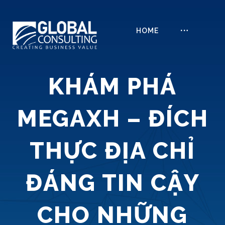
HOME
KHÁM PHÁ
MEGAXH – ĐÍCH
THỰC ĐỊA CHỈ
ĐÁNG TIN CẬY
CHO NHỮNG