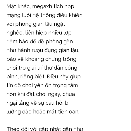
Mặt khác, megaxh tích hợp
mạng lưới hệ thống điều khiển
với phòng gian lậu ngặt
nghèo, liên hiệp nhiều lớp
đảm bảo để đề phòng gần
như hành rượu đụng gian lậu,
bảo vệ khoảng chừng trống
chơi trò giải trí thư dãn công
bình, riêng biệt. Điều này giúp
tín đồ chơi yên ổn trọng tâm
hơn khi đặt chơi ngay, chưa
ngại lắng về sự câu hỏi bị
lường đảo hoặc mất tiền oan.
Theo dõi với cập nhật gần như