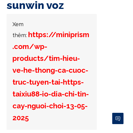
sunwin voz
Xem
https://miniprism
thêm:
.com/wp-
products/tim-hieu-
ve-he-thong-ca-cuoc-
truc-tuyen-tai-https-
taixiu88-io-dia-chi-tin-
cay-nguoi-choi-13-05-
2025