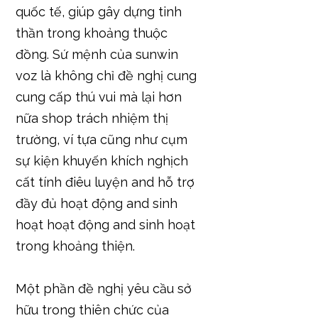
quốc tế, giúp gây dựng tinh
thần trong khoảng thuộc
đồng. Sứ mệnh của sunwin
voz là không chỉ đề nghị cung
cung cấp thú vui mà lại hơn
nữa shop trách nhiệm thị
trường, ví tựa cũng như cụm
sự kiện khuyến khích nghịch
cất tính điêu luyện and hỗ trợ
đầy đủ hoạt động and sinh
hoạt hoạt động and sinh hoạt
trong khoảng thiện.
Một phần đề nghị yêu cầu sở
hữu trong thiên chức của