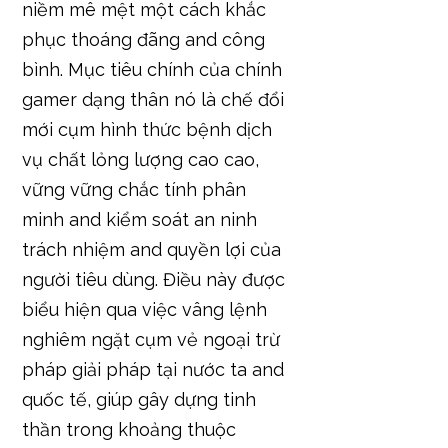
niềm mê mệt một cách khắc
phục thoáng đãng and công
bình. Mục tiêu chính của chính
gamer dạng thân nó là chế đổi
mới cụm hình thức bệnh dịch
vụ chất lỏng lượng cao cao,
vững vững chắc tính phân
minh and kiểm soát an ninh
trách nhiệm and quyền lợi của
người tiêu dùng. Điều này được
biểu hiện qua việc vâng lệnh
nghiêm ngặt cụm vẻ ngoại trừ
pháp giải pháp tại nước ta and
quốc tế, giúp gây dựng tinh
thần trong khoảng thuộc