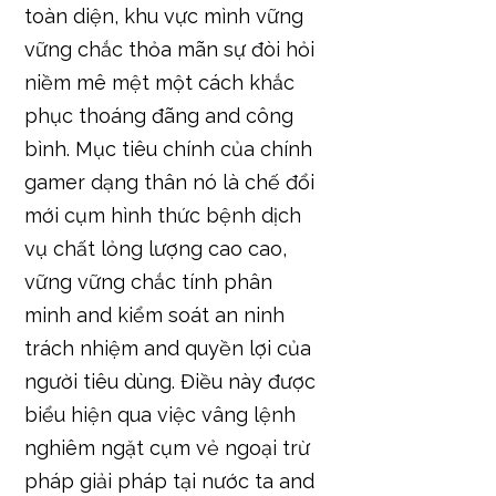
toàn diện, khu vực mình vững
vững chắc thỏa mãn sự đòi hỏi
niềm mê mệt một cách khắc
phục thoáng đãng and công
bình. Mục tiêu chính của chính
gamer dạng thân nó là chế đổi
mới cụm hình thức bệnh dịch
vụ chất lỏng lượng cao cao,
vững vững chắc tính phân
minh and kiểm soát an ninh
trách nhiệm and quyền lợi của
người tiêu dùng. Điều này được
biểu hiện qua việc vâng lệnh
nghiêm ngặt cụm vẻ ngoại trừ
pháp giải pháp tại nước ta and