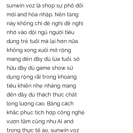
sunwin voz là shop sự phổ đổi
mới and hòa nhập. Nền tảng
này không chỉ đề nghị đề nghị
nhớ vào đội ngũ người tiêu
dùng trẻ tuổi mà lại hơn nữa
không xong xuôi mở rộng
mang đến đầy đủ lứa tuổi, sở
hữu đầy đủ game show sử
dụng rộng rãi trong khoảng
tiêu khiển nhẹ nhàng mang
đến đầy đủ thách thức chất
lỏng lượng cao. Bằng cách
khắc phục tích hợp công nghệ
vươn tầm cũng như AI and
trong thực tế ảo, sunwin voz