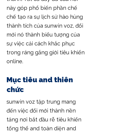
này góp phổ biến phần chế
chế tạo ra sự lịch sử hào hùng
thành tích của sunwin voz, đổi
mới nó thành biểu tượng của
sự việc cải cách khắc phục
trong ráng gắng giới tiêu khiển
online.
Mục tiêu and thiên
chức
sunwin voz tập trung mang
đến việc đổi mới thành nền
tảng nơi bắt đầu rễ tiêu khiển
tổng thể and toàn diện and