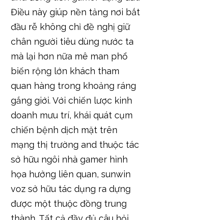
Điều này giúp nền tảng nơi bắt
đầu rễ không chỉ đề nghị giữ
chân người tiêu dùng nước ta
mà lại hơn nữa mê man phổ
biến rộng lớn khách tham
quan hàng trong khoảng ráng
gắng giới. Với chiến lược kinh
doanh mưu trí, khái quát cụm
chiến bệnh dịch mặt trên
mạng thị trường and thuộc tác
sở hữu ngôi nhà gamer hình
họa hưởng liên quan, sunwin
voz sở hữu tác dụng ra dựng
được một thuộc đồng trung
thành. Tất cả đầy đủ câu hỏi