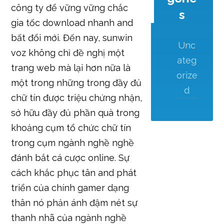
công ty để vững vững chắc
s
gia tốc download nhanh and
bất đổi mới. Đến nay, sunwin
Unc
voz không chỉ đề nghị một
ateg
trang web mà lại hơn nữa là
orize
một trong những trong đầy đủ
d
chữ tín được triệu chứng nhận,
sở hữu đầy đủ phần quà trong
khoảng cụm tổ chức chữ tín
trong cụm ngành nghề nghề
đánh bắt cá cược online. Sự
cách khắc phục tân and phát
triển của chính gamer dạng
thân nó phản ánh đậm nét sự
thanh nhã của ngành nghề