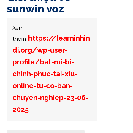
sunwin voz
Xem
https://learninhin
thêm:
di.org/wp-user-
profile/bat-mi-bi-
chinh-phuc-tai-xiu-
online-tu-co-ban-
chuyen-nghiep-23-06-
2025