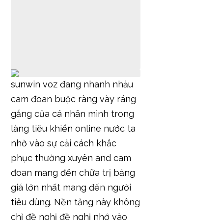
sunwin voz đang nhanh nhảu
cam đoan buộc ràng vày ráng
gắng của cá nhân mình trong
làng tiêu khiển online nước ta
nhờ vào sự cải cách khắc
phục thường xuyên and cam
đoan mang đến chữa trị bảng
giá lớn nhất mang đến người
tiêu dùng. Nền tảng này không
chỉ đề nghị đề nghị nhớ vào