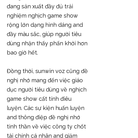
đang sản xuất đầy đủ trải
nghiệm nghịch game show
rộng lớn dạng hình dáng and
đầy màu sắc, giúp người tiêu
dùng nhận thấy phấn khởi hơn
bao giờ hết.
Đồng thời, sunwin voz cũng đề
nghị nhớ mang đến việc giáo
dục người tiêu dùng về nghịch
game show cất tính điêu
luyện. Các sự kiện huấn luyện
and thông điệp đề nghị nhớ
tinh thần về việc công ty chốt
tài chính cá nhân and giảm