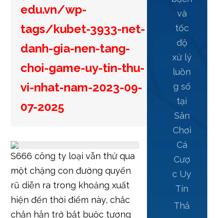
edu.vn/wp-
và
tags/kubet-3933-net-
tốc
độ
danh-gia-nen-tang-
xử lý
choi-game-uy-tin-thu-
luồn
vi-nhat-nam-2023-09-
g số
tại
07-2025
Sân
Chơi
Cá
S666 công ty loại vẫn thử qua
Cượ
một chặng con đường quyến
c Uy
rũ diễn ra trong khoảng xuất
Tín
hiện đến thời điểm này, chắc
Thắ
chắn hẳn trở bắt buộc tượng