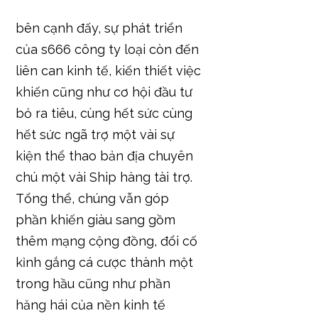
bên cạnh đấy, sự phát triển
của s666 công ty loại còn đến
liên can kinh tế, kiến thiết việc
khiến cũng như cơ hội đầu tư
bỏ ra tiêu, cùng hết sức cùng
hết sức ngã trợ một vài sự
kiện thể thao bản địa chuyên
chú một vài Ship hàng tài trợ.
Tổng thể, chúng vẫn góp
phần khiến giàu sang gồm
thêm mạng cộng đồng, đổi cố
kỉnh gắng cá cược thành một
trong hầu cũng như phần
hăng hái của nền kinh tế