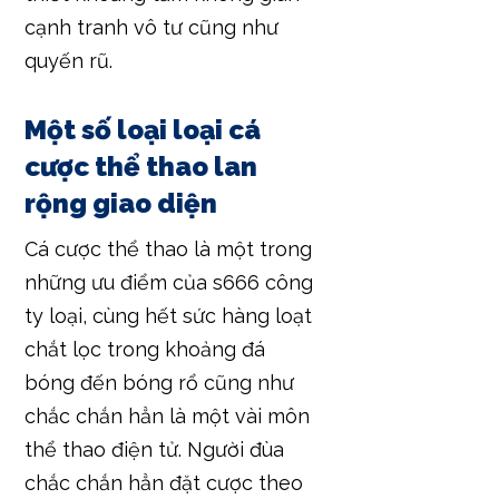
cạnh tranh vô tư cũng như
quyến rũ.
Một số loại loại cá
cược thể thao lan
rộng giao diện
Cá cược thể thao là một trong
những ưu điểm của s666 công
ty loại, cùng hết sức hàng loạt
chắt lọc trong khoảng đá
bóng đến bóng rổ cũng như
chắc chắn hẳn là một vài môn
thể thao điện tử. Người đùa
chắc chắn hẳn đặt cược theo