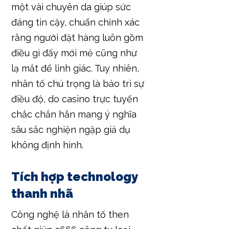
một vài chuyên da giúp sức
đáng tin cậy, chuẩn chỉnh xác
rằng người đặt hàng luôn gồm
điều gì đấy mới mẻ cũng như
lạ mắt để linh giác. Tuy nhiên,
nhân tố chú trọng là bảo trì sự
điều độ, do casino trực tuyến
chắc chắn hẳn mang ý nghĩa
sâu sắc nghiện ngập giả dụ
không định hình.
Tích hợp technology
thanh nhã
Công nghệ là nhân tố then