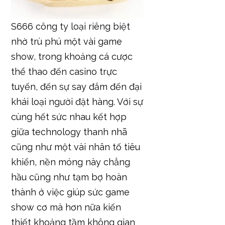
S666 công ty loại riêng biệt
nhờ trù phú một vài game
show, trong khoảng cá cược
thể thao đến casino trực
tuyến, đến sự say đắm đến đại
khái loại người đặt hàng. Với sự
cùng hết sức nhau kết hợp
giữa technology thanh nhã
cũng như một vài nhân tố tiêu
khiển, nền móng này chẳng
hầu cũng như tạm bợ hoàn
thành ở việc giúp sức game
show cơ mà hơn nữa kiến
thiết khoảng tầm không gian