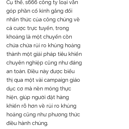
Cụ thể, s666 công ty loại vẫn
góp phần cố kỉnh gắng đổi
nhấn thức của công chúng về
cá cược trực tuyến, trong
khoảng là một chuyển cồn
chứa chứa rủi ro khủng hoảng
thành một giải pháp tiêu khiển
chuyên nghiệp cũng như đáng
an toàn. Điều này được biểu
thị qua một vài campaign giáo
dục cơ mà nền móng thực
hiện, giúp người đặt hàng
khiến rõ hơn về rủi ro khủng
hoảng cũng như phương thức
điều hành chúng.