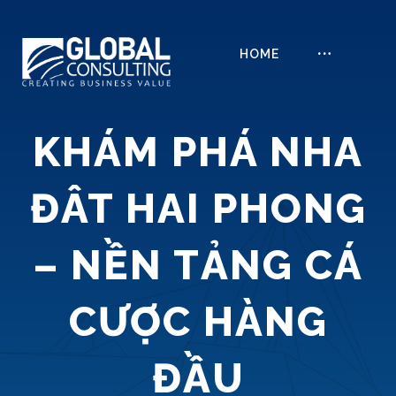
HOME
KHÁM PHÁ NHA
ĐÂT HAI PHONG
– NỀN TẢNG CÁ
CƯỢC HÀNG
ĐẦU