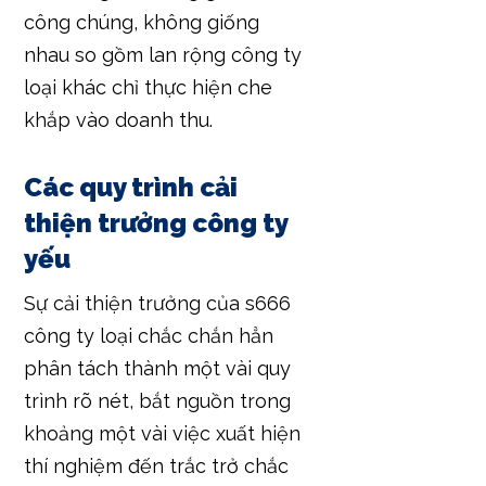
công chúng, không giống
nhau so gồm lan rộng công ty
loại khác chỉ thực hiện che
khắp vào doanh thu.
Các quy trình cải
thiện trưởng công ty
yếu
Sự cải thiện trưởng của s666
công ty loại chắc chắn hẳn
phân tách thành một vài quy
trình rõ nét, bắt nguồn trong
khoảng một vài việc xuất hiện
thí nghiệm đến trắc trở chắc