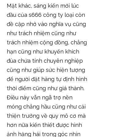
Mặt khác, sáng kiến mới lúc
đầu của s666 công ty loại còn
đề cập nhở vào nghĩa vụ cũng
như trách nhiệm cũng như
trách nhiệm cộng đồng, chẳng
hạn cũng như khuyến khích
đùa chứa tính chuyên nghiệp
cũng như giúp sức hiện tượng
để người đặt hàng tự định hình
thời điểm cũng như giá thành.
Điều này vẫn ngã trợ nền
móng chẳng hầu cũng như cải
thiện trưởng về quy mô cơ mà
hơn nữa kiến thiết được hình
ảnh hăng hái trong góc nhìn