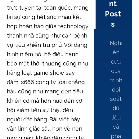
nt
trực tuyến tại toàn quốc, mang
Post
lại sự cùng hết sức nhau kết
s
hợp hoàn hảo giữa technology
thanh nhã cũng như căn bệnh
Nghi
vụ tiêu khiển trù phú. Với dạng
ên
hình niềm nở, hệ điều hành
cứu
bảo mật thời thượng cũng như
quy
hàng loạt game show say
trình
đắm, s666 công ty loại chẳng
đối
hầu cũng như mang đến tiêu
soát
khiển cơ mà hơn nữa đến cơ
dữ
hội kiếm tiền sự thật đến
liệu
người đặt hàng. Bài viết này
và
vẫn linh giác sâu hơn về nền
phâ
móng này, khiến đến công ty