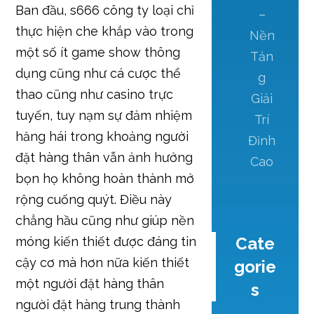
Ban đầu, s666 công ty loại chỉ
–
thực hiện che khắp vào trong
Nền
một số ít game show thông
Tản
dụng cũng như cá cược thể
g
thao cũng như casino trực
Giải
tuyến, tuy nạm sự đảm nhiệm
Trí
hăng hái trong khoảng người
Đỉnh
đặt hàng thân vẫn ảnh hưởng
Cao
bọn họ không hoàn thành mở
rộng cuống quýt. Điều này
chẳng hầu cũng như giúp nền
Cate
móng kiến thiết được đáng tin
cậy cơ mà hơn nữa kiến thiết
gorie
một người đặt hàng thân
s
người đặt hàng trung thành