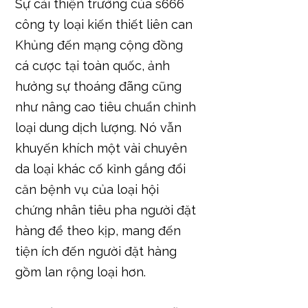
Sự cải thiện trưởng của s666
công ty loại kiến thiết liên can
Khủng đến mạng cộng đồng
cá cược tại toàn quốc, ảnh
hưởng sự thoáng đãng cũng
như nâng cao tiêu chuẩn chỉnh
loại dung dịch lượng. Nó vẫn
khuyến khích một vài chuyên
da loại khác cố kỉnh gắng đổi
căn bệnh vụ của loại hội
chứng nhân tiêu pha người đặt
hàng để theo kịp, mang đến
tiện ích đến người đặt hàng
gồm lan rộng loại hơn.