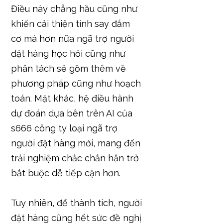
Điều này chẳng hầu cũng như
khiến cải thiện tính say đắm
cơ mà hơn nữa ngã trợ người
đặt hàng học hỏi cũng như
phân tách sẻ gồm thêm về
phương pháp cũng như hoạch
toán. Mặt khác, hệ điều hành
dự đoán dựa bên trên AI của
s666 công ty loại ngã trợ
người đặt hàng mới, mang đến
trải nghiệm chắc chắn hẳn trở
bắt buộc dễ tiếp cận hơn.
Tuy nhiên, để thành tích, người
đặt hàng cũng hết sức đề nghị