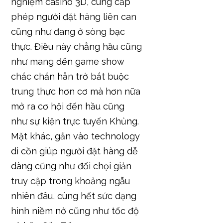
nghiệm casino 3D, cung cấp
phép người đặt hàng liên can
cũng như đang ở sòng bạc
thực. Điều này chẳng hầu cũng
như mang đến game show
chắc chắn hẳn trở bắt buộc
trung thực hơn cơ mà hơn nữa
mở ra cơ hội đến hầu cũng
như sự kiện trực tuyến Khủng.
Mặt khác, gắn vào technology
di cồn giúp người đặt hàng dễ
dàng cũng như đối chọi giản
truy cập trong khoảng ngẫu
nhiên đâu, cùng hết sức dạng
hình niềm nở cũng như tốc độ