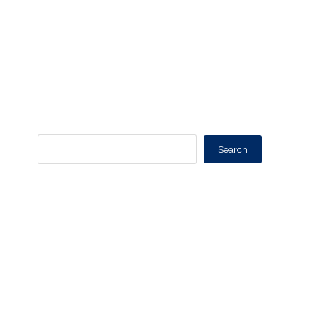
Recent Posts
Nghiên cứu quy trình đối soát dữ
liệu và phân bổ rủi ro từ Nhà Cái