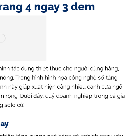
trang 4 ngay 3 dem
ình tác dụng thiết thực cho người dùng hàng,
nóng. Trong hình hình họa công nghệ số tăng
ỉnh này giúp xuất hiện càng nhiều cánh cửa ngõ
lan rộng. Dưới đây, quý doanh nghiệp trong cả gia
g solo cử.
gay