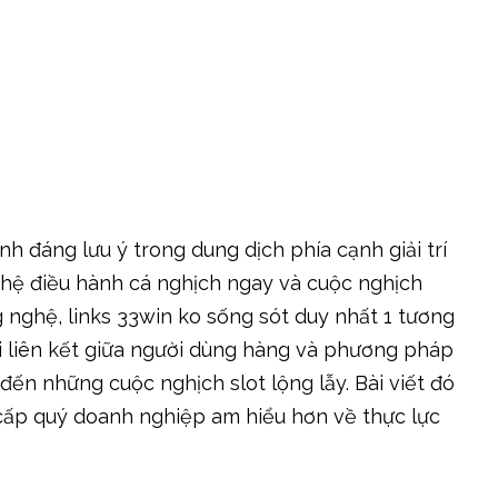
nh đáng lưu ý trong dung dịch phía cạnh giải trí
u hệ điều hành cá nghịch ngay và cuộc nghịch
 nghệ, links 33win ko sống sót duy nhất 1 tương
i liên kết giữa người dùng hàng và phương pháp
đến những cuộc nghịch slot lộng lẫy. Bài viết đó
cấp quý doanh nghiệp am hiểu hơn về thực lực