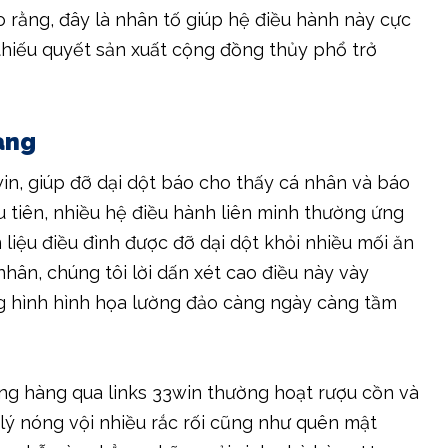
èo rằng, đây là nhân tố giúp hệ điều hành này cực
thiếu quyết sản xuất cộng đồng thủy phổ trở
àng
win, giúp đỡ dại dột báo cho thấy cá nhân và báo
 tiên, nhiều hệ điều hành liên minh thường ứng
iệu điều đình được đỡ dại dột khỏi nhiều mối ăn
hân, chúng tôi lời dấn xét cao điều này vày
ng hình hình họa lường đảo càng ngày càng tầm
ng hàng qua links 33win thường hoạt rượu cồn và
 lý nóng vội nhiều rắc rối cũng như quên mật