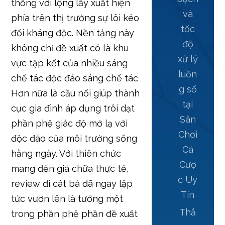
thống với lộng lẫy xuất hiện
và
phía trên thị trường sự lôi kéo
tốc
đối kháng độc. Nền tảng này
độ
không chỉ đề xuất có là khu
xử lý
vực tập kết của nhiều sáng
luồn
chế tác độc đáo sáng chế tác
g số
Hơn nữa là cầu nối giúp thành
tại
cục gia đình áp dụng trôi dạt
Sân
phần phệ giác độ mớ lạ với
Chơi
độc đáo của môi trường sống
Cá
hằng ngày. Với thiên chức
Cượ
mang đến giá chữa thực tế,
c Uy
review đi cát bà đã ngay lập
Tín
tức vươn lên là tướng một
Thắ
trong phần phệ phần đề xuất