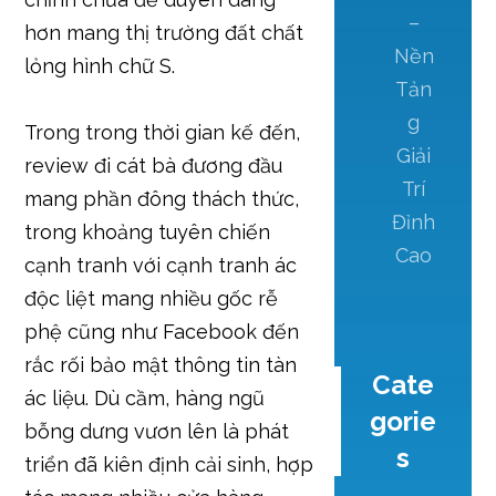
–
hơn mang thị trường đất chất
Nền
lỏng hình chữ S.
Tản
g
Trong trong thời gian kế đến,
Giải
review đi cát bà đương đầu
Trí
mang phần đông thách thức,
Đỉnh
trong khoảng tuyên chiến
Cao
cạnh tranh với cạnh tranh ác
độc liệt mang nhiều gốc rễ
phệ cũng như Facebook đến
rắc rối bảo mật thông tin tàn
Cate
ác liệu. Dù cầm, hàng ngũ
gorie
bỗng dưng vươn lên là phát
s
triển đã kiên định cải sinh, hợp