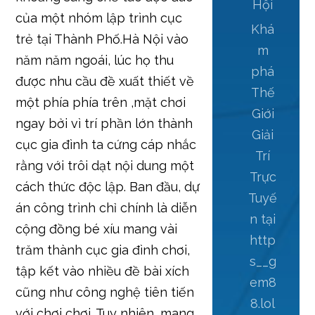
Hội
của một nhóm lập trình cục
Khá
trẻ tại Thành Phố.Hà Nội vào
m
năm năm ngoái, lúc họ thu
phá
được nhu cầu đề xuất thiết về
Thế
một phía phía trên ,mặt chơi
Giới
ngay bởi vì trí phần lớn thành
Giải
cục gia đình ta cứng cáp nhắc
Trí
rằng với trôi dạt nội dung một
Trực
cách thức độc lập. Ban đầu, dự
Tuyế
án công trình chỉ chính là diễn
n tại
cộng đồng bé xíu mang vài
http
trăm thành cục gia đình chơi,
s__g
tập kết vào nhiều đề bài xích
em8
cũng như công nghệ tiên tiến
8.lol
với chơi chơi. Tuy nhiên, mang