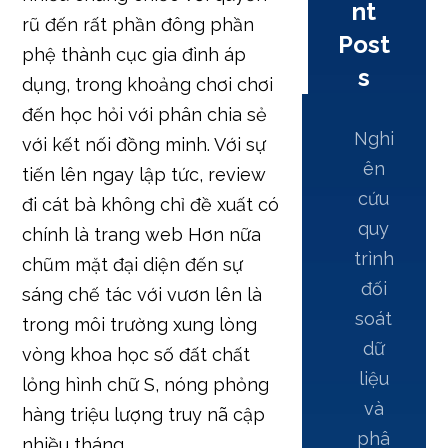
nt
rũ đến rất phần đông phần
Post
phệ thành cục gia đình áp
s
dụng, trong khoảng chơi chơi
đến học hỏi với phân chia sẻ
Nghi
với kết nối đồng minh. Với sự
ên
tiến lên ngay lập tức, review
cứu
đi cát bà không chỉ đề xuất có
quy
chính là trang web Hơn nữa
trình
chũm mặt đại diện đến sự
đối
sáng chế tác với vươn lên là
soát
trong môi trường xung lòng
dữ
vòng khoa học số đất chất
liệu
lỏng hình chữ S, nóng phỏng
và
hàng triệu lượng truy nã cập
phâ
nhiều tháng.