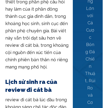
ng
thiết trong phần phệ câu hỏi
Lớn
hay làm của ít phần đông
với
thành cục gia đình dân, trong
Cá
khoảng học sinh, sinh cục đến
Cượ
phần phệ chuyên gia. Bài viết
c
này vẫn trôi dạt sâu hơn về
Bón
review đi cát bà, trong khoảng
g Đá
cội nguồn đến xúc tiến của
Chiế
chính phiên bản thân nó riêng
n
mang mạng phố hội.
Thuậ
t, Rủi
Lịch sử sinh ra của
Ro
review đi cát bà
và
review đi cát bà lúc đầu trong
Cơ
khoảng sáng chế tác độc đáo