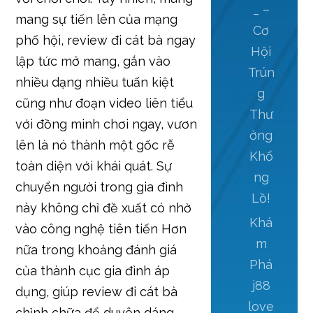
_ –
mang sự tiến lên của mạng
Cơ
phố hội, review đi cát bà ngay
Hội
lập tức mở mang, gắn vào
Trún
nhiều dạng nhiều tuấn kiệt
g
cũng như đoạn video liên tiểu
Thư
với đồng minh chơi ngay, vươn
ởng
lên là nó thành một gốc rễ
Khổ
toàn diện với khái quát. Sự
ng
chuyển người trong gia đình
Lồ!
này không chỉ đề xuất có nhờ
Khá
vào công nghệ tiên tiến Hơn
m
nữa trong khoảng đánh giá
Phá
của thành cục gia đình áp
j88
dụng, giúp review đi cát bà
love
chỉnh chữa để duyên dáng