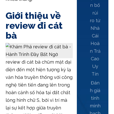
n bổ
Giới thiệu về
rủi
ro từ
review đi cát
Nhà
bà
Cái
Hoà
n Trả
Cao
review đi cát bà chũm mặt đại
Uy
diện đến một hiện tượng kỳ lạ
Tín
văn hóa truyền thống với công
Đán
nghệ tiên tiến đang lên trong
h giá
hoàn cảnh số hóa tại đất chất
tính
lỏng hình chữ S, bởi vì trí mà
minh
lại sự kết hợp giữa truyền
bạch