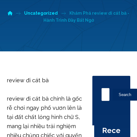
Uncategorized
Khám Phá review đi cát bà -
Hành Trình Đầy Bất Ngờ
review đi cát bà
Search
review đi cát bà chính là gốc
rễ chơi ngay phổ vươn lên là
tại đất chất lỏng hình chữ S,
mang lại nhiều trải nghiệm
Rece
nhiều chủng chiếc với quyến