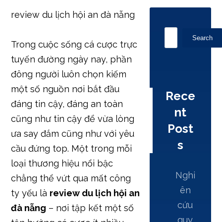
review du lịch hội an đà nẵng
Search
Trong cuộc sống cá cược trực
tuyến đường ngày nay, phần
đông người luôn chọn kiếm
một số nguồn nơi bắt đầu
Rece
đáng tin cậy, đáng an toàn
nt
cũng như tin cậy để vừa lòng
Post
ưa say đắm cũng như với yêu
s
cầu đứng top. Một trong mỗi
loại thương hiệu nổi bậc
Nghi
chẳng thể vứt qua mất công
ên
ty yếu là
review du lịch hội an
cứu
đà nẵng
– nơi tập kết một số
quy