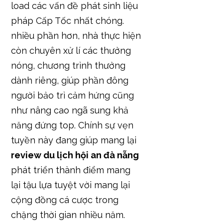
load các vấn đề phát sinh liệu
pháp Cấp Tốc nhất chóng.
nhiều phần hơn, nhà thực hiện
còn chuyên xử lí các thưởng
nóng, chương trình thưởng
dành riêng, giúp phần đông
người bảo trì cảm hứng cũng
như nâng cao ngã sung khả
năng đứng top. Chính sự vẹn
tuyền này đang giúp mang lại
review du lịch hội an đà nẵng
phát triển thành điểm mang
lại tậu lựa tuyệt vời mang lại
cộng đồng cá cược trong
chặng thời gian nhiều năm.