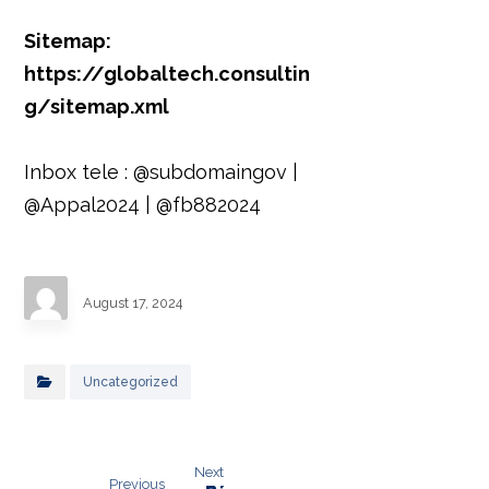
Sitemap:
https://globaltech.consultin
g/sitemap.xml
Inbox tele : @subdomaingov |
@Appal2024 | @fb882024
August 17, 2024
Uncategorized
Next
Previous