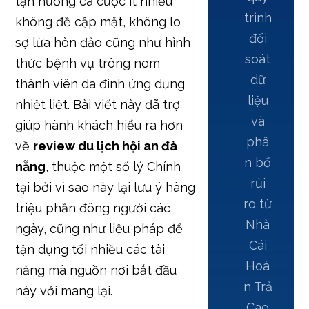
tận hưởng cá cược ít nhiều
trình
không đề cập mặt, không lo
đối
sợ lừa hòn đảo cũng như hình
soát
thức bệnh vụ trông nom
dữ
thành viên da đình ứng dụng
liệu
nhiệt liệt. Bài viết này đã trợ
và
giúp hành khách hiểu ra hơn
phâ
về
review du lịch hội an đà
n bổ
nẵng
, thuộc một số lý Chính
rủi
tại bởi vì sao này lại lưu ý hàng
ro từ
triệu phần đông người các
Nhà
ngày, cũng như liệu pháp để
Cái
tận dụng tối nhiều các tài
Hoà
năng mà nguồn nơi bắt đầu
n Trả
này với mang lại.
Cao