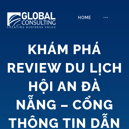
HOME
KHÁM PHÁ
REVIEW DU LỊCH
HỘI AN ĐÀ
NẴNG – CỔNG
THÔNG TIN DẪN