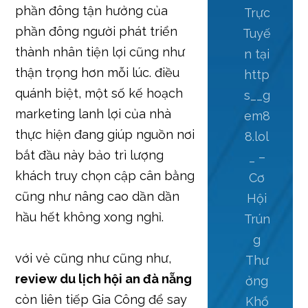
phần đông tận hưởng của
Trực
phần đông người phát triển
Tuyế
thành nhân tiện lợi cũng như
n tại
thận trọng hơn mỗi lúc. điều
http
quánh biệt, một số kế hoạch
s__g
marketing lanh lợi của nhà
em8
thực hiện đang giúp nguồn nơi
8.lol
bắt đầu này bảo trì lượng
_ –
khách truy chọn cập cân bằng
Cơ
cũng như nâng cao dần dần
Hội
hầu hết không xong nghỉ.
Trún
g
với vẻ cũng như cũng như,
Thư
review du lịch hội an đà nẵng
ởng
còn liên tiếp Gia Công để say
Khổ