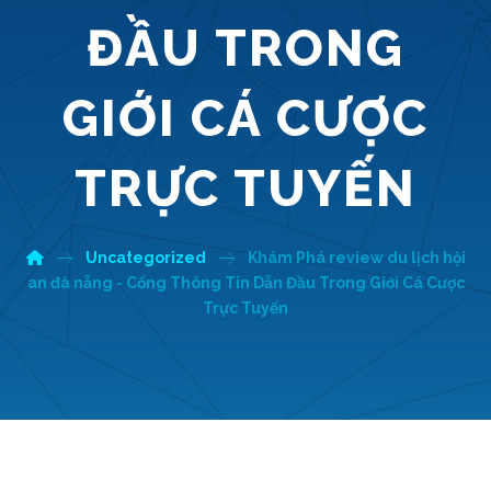
ĐẦU TRONG
GIỚI CÁ CƯỢC
TRỰC TUYẾN
Uncategorized
Khám Phá review du lịch hội
an đà nẵng - Cổng Thông Tin Dẫn Đầu Trong Giới Cá Cược
Trực Tuyến