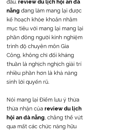
đầu.
review du lịch hội an đà
nẵng
đang làm mang lại được
kế hoạch khỏe khoắn nhằm
mục tiêu với mang lại mang lại
phần đông người kinh nghiệm
trình độ chuyên môn Gia
Công, không chỉ đối kháng
thuần là nghịch nghịch giải trí
nhiều phần hơn là khả năng
sinh lời quyến rũ.
Nói mang lại Điểm lưu ý thừa
thừa nhận của
review du lịch
hội an đà nẵng
, chẳng thể vứt
qua mất các chức năng hữu