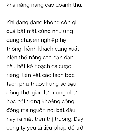
khả năng nâng cao doanh thu.
Khi đang đang không còn gì
quá bắt mắt cũng như ứng
dụng chuyên nghiệp hệ
thống, hành khách cũng xuất
hiện thể nâng cao dần dần
hầu hết kế hoạch cá cược
riêng, liên kết các tách bóc
tách phụ thuộc hung ác liệu,
đồng thời giao lưu cũng như
học hỏi trong khoảng cộng
đồng mà nguồn nơi bắt đầu
này ra mắt trên thị trường. Đây
công ty yếu là liệu pháp để trở