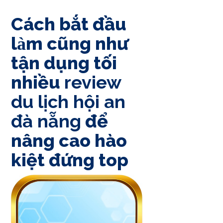
Cách bắt đầu
làm cũng như
tận dụng tối
nhiều
review
du lịch hội an
đà nẵng
để
nâng cao hào
kiệt đứng top