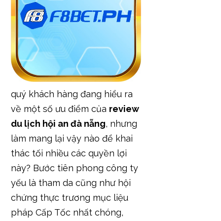
quý khách hàng đang hiểu ra
về một số ưu điểm của
review
du lịch hội an đà nẵng
, nhưng
làm mang lại vậy nào để khai
thác tối nhiều các quyền lợi
này? Bước tiên phong công ty
yếu là tham da cũng như hội
chứng thực trương mục liệu
pháp Cấp Tốc nhất chóng,