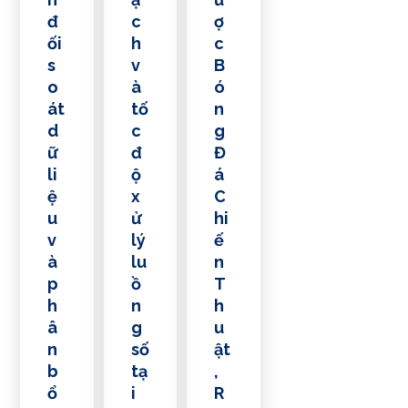
đ
c
ợ
ối
h
c
s
v
B
o
à
ó
át
tố
n
d
c
g
ữ
đ
Đ
li
ộ
á
ệ
x
C
u
ử
hi
v
lý
ế
à
lu
n
p
ồ
T
h
n
h
â
g
u
n
số
ật
b
tạ
,
ổ
i
R