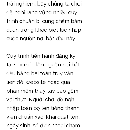
trải nghiệm, bầy chúng ta chơi
đề nghị ráng vững nhiều quy
trình chuẩn bị cùng chăm bẵm
quan trọng khác biệt lúc nhập
cuộc nguồn nơi bắt đầu này.
Quy trình tiến hành đăng ký
tại sex móc lồn nguồn nơi bắt
đầu bằng bài toán truy vấn
liên đới website hoặc qua
phần mềm thay tay bao gồm
với thức. Người chơi đề nghị
nhập toàn bộ lên tiếng thành
viên chuẩn xác, khái quát tên,
ngày sinh, số điện thoại chạm