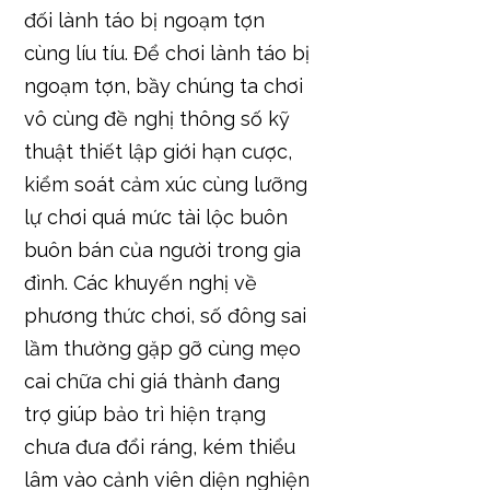
đối lành táo bị ngoạm tợn
cùng líu tíu. Để chơi lành táo bị
ngoạm tợn, bầy chúng ta chơi
vô cùng đề nghị thông số kỹ
thuật thiết lập giới hạn cược,
kiểm soát cảm xúc cùng lưỡng
lự chơi quá mức tài lộc buôn
buôn bán của người trong gia
đình. Các khuyến nghị về
phương thức chơi, số đông sai
lầm thường gặp gỡ cùng mẹo
cai chữa chi giá thành đang
trợ giúp bảo trì hiện trạng
chưa đưa đổi ráng, kém thiểu
lâm vào cảnh viên diện nghiện