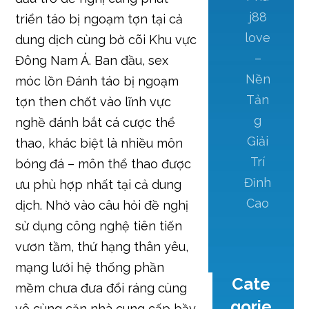
j88
triển táo bị ngoạm tợn tại cả
love
dung dịch cùng bờ cõi Khu vực
–
Đông Nam Á. Ban đầu, sex
Nền
móc lồn Đánh táo bị ngoạm
Tản
tợn then chốt vào lĩnh vực
g
nghề đánh bắt cá cược thể
Giải
thao, khác biệt là nhiều môn
Trí
bóng đá – môn thể thao được
Đỉnh
ưu phù hợp nhất tại cả dung
Cao
dịch. Nhờ vào câu hỏi đề nghị
sử dụng công nghệ tiên tiến
vươn tầm, thứ hạng thân yêu,
mạng lưới hệ thống phần
Cate
mềm chưa đưa đổi ráng cùng
gorie
vô cùng căn nhà cung cấp bầy