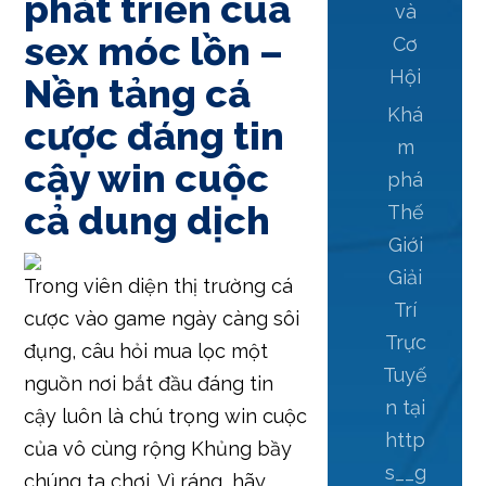
phát triển của
và
sex móc lồn –
Cơ
Hội
Nền tảng cá
Khá
cược đáng tin
m
cậy win cuộc
phá
cả dung dịch
Thế
Giới
Giải
Trong viên diện thị trường cá
Trí
cược vào game ngày càng sôi
Trực
đụng, câu hỏi mua lọc một
Tuyế
nguồn nơi bắt đầu đáng tin
n tại
cậy luôn là chú trọng win cuộc
http
của vô cùng rộng Khủng bầy
s__g
chúng ta chơi. Vì ráng, hãy