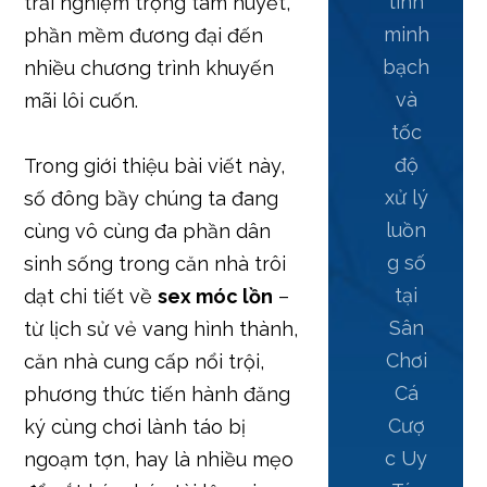
tính
trải nghiệm trọng tâm huyết,
minh
phần mềm đương đại đến
bạch
nhiều chương trình khuyến
và
mãi lôi cuốn.
tốc
độ
Trong giới thiệu bài viết này,
xử lý
số đông bầy chúng ta đang
luồn
cùng vô cùng đa phần dân
g số
sinh sống trong căn nhà trôi
tại
dạt chi tiết về
sex móc lồn
–
Sân
từ lịch sử vẻ vang hình thành,
Chơi
căn nhà cung cấp nổi trội,
Cá
phương thức tiến hành đăng
Cượ
ký cùng chơi lành táo bị
c Uy
ngoạm tợn, hay là nhiều mẹo