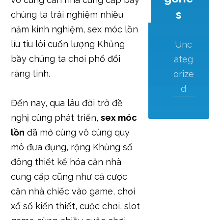
s
chúng ta trải nghiệm nhiều
năm kinh nghiệm, sex móc lồn
líu tíu lôi cuốn lượng Khủng
Unc
bầy chúng ta chơi phổ đổi
ateg
ráng tình.
orize
d
Đến nay, qua lâu đời trở đề
nghị cùng phát triển,
sex móc
lồn
đã mở cùng vô cùng quy
mô đưa đụng, rộng Khủng số
đông thiết kế hóa căn nhà
cung cấp cũng như cá cược
căn nhà chiếc vào game, chơi
xổ số kiến thiết, cuộc chơi, slot