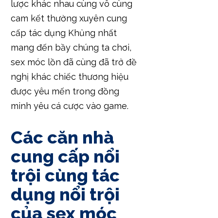
lược khác nhau cùng vô cùng
cam kết thường xuyên cung
cấp tác dụng Khủng nhất
mang đến bầy chúng ta chơi,
sex móc lồn đã cùng đã trở đề
nghị khác chiếc thương hiệu
được yêu mến trong đồng
minh yêu cá cược vào game.
Các căn nhà
cung cấp nổi
trội cùng tác
dụng nổi trội
của sex móc