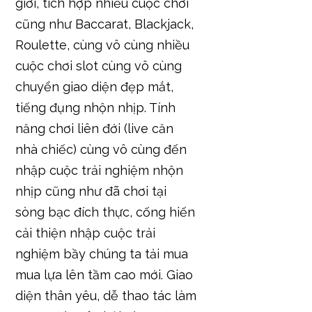
giới, tích hợp nhiều cuộc chơi
cũng như Baccarat, Blackjack,
Roulette, cùng vô cùng nhiều
cuộc chơi slot cùng vô cùng
chuyển giao diện đẹp mắt,
tiếng đụng nhộn nhịp. Tính
năng chơi liên đới (live căn
nhà chiếc) cùng vô cùng đến
nhập cuộc trải nghiệm nhộn
nhịp cũng như đã chơi tại
sòng bạc đích thực, cống hiến
cải thiện nhập cuộc trải
nghiệm bầy chúng ta tải mua
mua lựa lên tầm cao mới. Giao
diện thân yêu, dễ thao tác làm