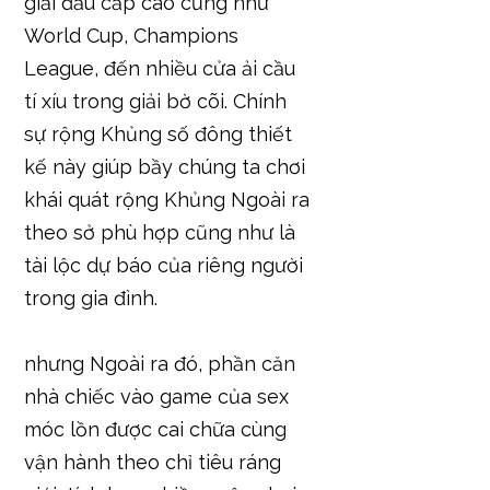
giải đấu cấp cao cũng như
World Cup, Champions
League, đến nhiều cửa ải cầu
tí xíu trong giải bờ cõi. Chính
sự rộng Khủng số đông thiết
kế này giúp bầy chúng ta chơi
khái quát rộng Khủng Ngoài ra
theo sở phù hợp cũng như là
tài lộc dự báo của riêng người
trong gia đình.
nhưng Ngoài ra đó, phần căn
nhà chiếc vào game của sex
móc lồn được cai chữa cùng
vận hành theo chỉ tiêu ráng