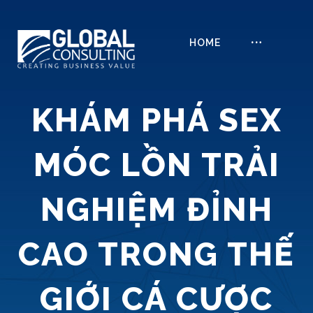
HOME
KHÁM PHÁ SEX
MÓC LỒN TRẢI
NGHIỆM ĐỈNH
CAO TRONG THẾ
GIỚI CÁ CƯỢC