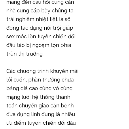
mang đến câu hỏi cùng căn
nhà cung cấp bầy chúng ta
trải nghiệm nhiệt liệt là số
đông tác dụng nổi trội giúp
sex móc lồn tuyên chiến đối
đầu táo bị ngoạm tợn phía
trên thị trường.
Các chương trình khuyến mãi
lôi cuốn, phần thưởng chữa
bảng giá cao cùng vô cùng
mạng lưới hệ thống thanh
toán chuyển giao căn bệnh
đưa đụng linh đụng là nhiều
ưu điểm tuyên chiến đối đầu