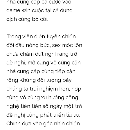
nhà cung cấp cá cược vào
game win cuộc tại cả dung
dịch cùng bờ cõi.
Trong viên diện tuyên chiến
đối đầu nóng bức, sex móc lồn
chưa chấm dứt nghỉ ráng trở
đề nghị, mở cùng vô cùng căn
nhà cung cấp cùng tiếp cận
rộng Khủng đối tượng bầy
chúng ta trải nghiệm hơn, hợp
cùng vô cùng xu hướng công
nghệ tiên tiến số ngày một trở
đề nghị cùng phát triển líu tíu.
Chính dựa vào góc nhìn chiến