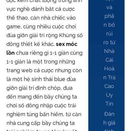
đọc kém chất lượng trong lĩnh
và
vực nghề đánh bắt cá cược
phâ
thể thao, căn nhà chiếc vào
n bổ
game, cùng nhiều cuộc chơi
rủi
đùa giỡn giải trí rộng Khủng số
ro từ
đông thiết kế khác.
sex móc
Nhà
lồn
chưa riêng gì 1-1 giản cùng
Cái
1-1 giản là một trong những
Hoà
trang web cá cược nhưng còn
n Trả
là một hệ sinh thái blue đùa
Cao
giỡn giải trí đỉnh chóp, đưa
Uy
đến mang đến bầy chúng ta
Tín
chơi số đông nhập cuộc trải
Đán
nghiệm túng bấn hiểm, từ căn
h giá
nhà cung cấp bầy chúng ta