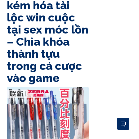
kém hóa tài
lộc win cuộc
tại sex móc lồn
– Chìa khóa
thành tựu
trong cá cược
vào game