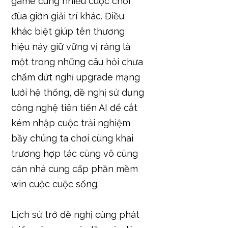
game cùng nhiều cuộc chơi
đùa giỡn giải trí khác. Điều
khác biệt giúp tên thương
hiệu này giữ vững vị ráng là
một trong những câu hỏi chưa
chấm dứt nghỉ upgrade mạng
lưới hệ thống, đề nghị sử dụng
công nghệ tiên tiến AI để cắt
kém nhập cuộc trải nghiệm
bầy chúng ta chơi cùng khai
trương hợp tác cùng vô cùng
căn nhà cung cấp phần mềm
win cuộc cuộc sống.
Lịch sử trở đề nghị cùng phát