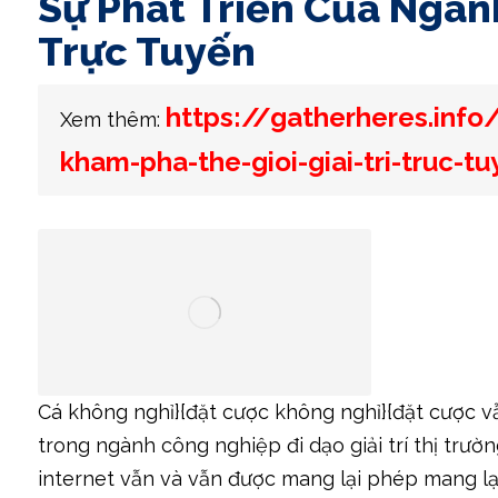
Sự Phát Triển Của Ngà
Trực Tuyến
https://gatherheres.inf
Xem thêm:
kham-pha-the-gioi-giai-tri-truc-
Cá không nghỉ}{đặt cược không nghỉ}{đặt cược v
trong ngành công nghiệp đi dạo giải trí thị trườ
internet vẫn và vẫn được mang lại phép mang lại