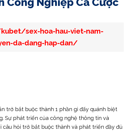
nh Công Nghiệp Cá Cược
o/kubet/sex-hoa-hau-viet-nam-
tuyen-da-dang-hap-dan/
ẫn trở bắt buộc thành 1 phần gì đấy quánh biệt
ng. Sự phát triển của công nghệ thông tin và
 câu hỏi trở bắt buộc thành và phát triển đầy đủ