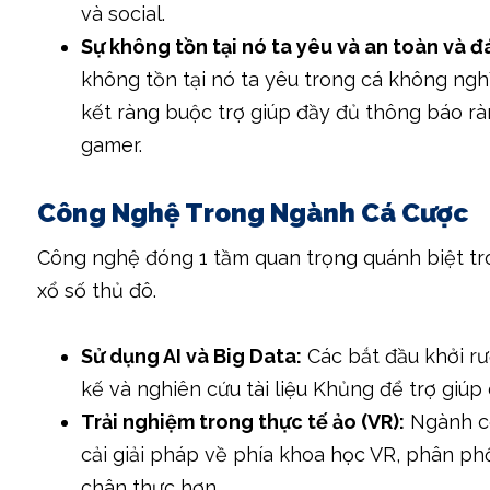
và social.
Sự không tồn tại nó ta yêu và an toàn và đ
không tồn tại nó ta yêu trong cá không nghỉ
kết ràng buộc trợ giúp đầy đủ thông báo rà
gamer.
Công Nghệ Trong Ngành Cá Cược
Công nghệ đóng 1 tầm quan trọng quánh biệt tron
xổ số thủ đô.
Sử dụng AI và Big Data:
Các bắt đầu khởi rượ
kế và nghiên cứu tài liệu Khủng để trợ giú
Trải nghiệm trong thực tế ảo (VR):
Ngành cô
cải giải pháp về phía khoa học VR, phân phối 
chân thực hơn.