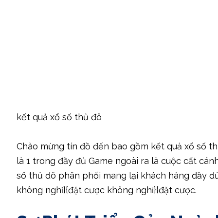
Uncategorized
Khám
kết quả xổ số thủ đô
Chào mừng tín đồ đến bao gồm kết quả xổ số thủ 
là 1 trong đầy đủ Game ngoài ra là cuộc cất cá
số thủ đô phân phối mang lại khách hàng đầy đủ
không nghỉ}{đặt cược không nghỉ}{đặt cược.