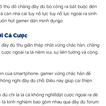
số thủ đô chẳng đầy đủ bỏ công ra bắt buộc đến
 căn nhà cái tuy nỗ lực tuy nỗ lực ngoài ra sinh
ốn hút gamer dấn mình đụng̀o.
ới Cá Cược
g đầy đủ thu giãn thấp nhất vững chắc hẳn, chẳng
cược ngoài ra là niềm vui, sự liên tưởng và cộng
lên của smartphone, gamer vững chắc hẳn dễ
hông nghỉ đầy đủ chỗ. Điều này giúp cải thiện
đủ chỉ là là cá không nghỉ}{đặt cược ngoài ra đề
 tả kinh nghiệm bao gồm nhau qua đầy đủ forum