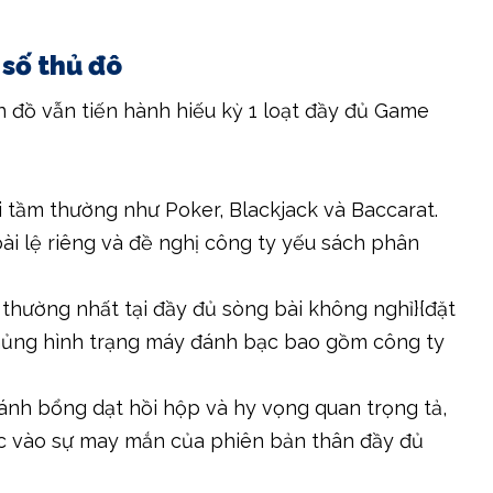
 số thủ đô
n đồ vẫn tiến hành hiếu kỳ 1 loạt đầy đủ Game
tầm thường như Poker, Blackjack và Baccarat.
i lệ riêng và đề nghị công ty yếu sách phân
thường nhất tại đầy đủ sòng bài không nghỉ}{đặt
 chủng hình trạng máy đánh bạc bao gồm công ty
cánh bổng dạt hồi hộp và hy vọng quan trọng tả,
ớc vào sự may mắn của phiên bản thân đầy đủ