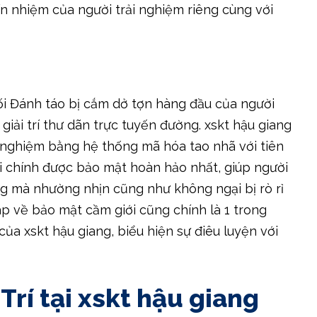
tín nhiệm của người trải nghiệm riêng cùng với
ối Đánh táo bị cắm dở tợn hàng đầu của người
giải trí thư dãn trực tuyến đường. xskt hậu giang
 nghiệm bằng hệ thống mã hóa tao nhã với tiên
tài chính được bảo mật hoàn hảo nhất, giúp người
ng mà nhường nhịn cũng như không ngại bị rò rỉ
áp về bảo mật cầm giới cũng chính là 1 trong
ủa xskt hậu giang, biểu hiện sự điêu luyện với
Trí tại xskt hậu giang