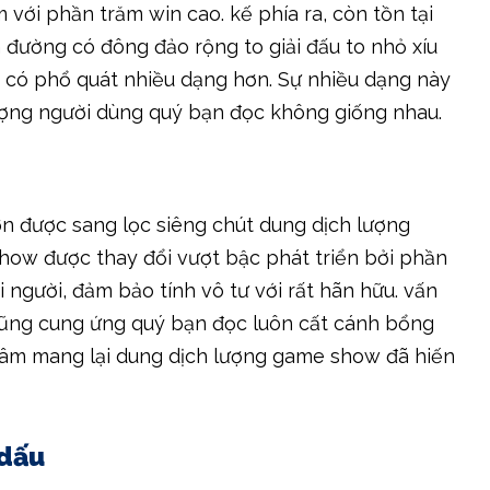
ới phần trăm win cao. kế phía ra, còn tồn tại
đường có đông đảo rộng to giải đấu to nhỏ xíu
c có phổ quát nhiều dạng hơn. Sự nhiều dạng này
ượng người dùng quý bạn đọc không giống nhau.
n được sang lọc siêng chút dung dịch lượng
how được thay đổi vượt bậc phát triển bởi phần
 người, đảm bảo tính vô tư với rất hãn hữu. vấn
cũng cung ứng quý bạn đọc luôn cất cánh bổng
 tâm mang lại dung dịch lượng game show đã hiến
 dấu