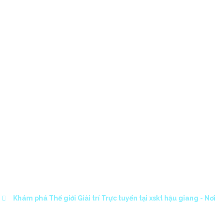
HOME
SERVICES
PROJE
IỚI GIẢI TRÍ TRỰC
 NƠI HỘI TỤ NIỀM 
Khám phá Thế giới Giải trí Trực tuyến tại xskt hậu giang - Nơi