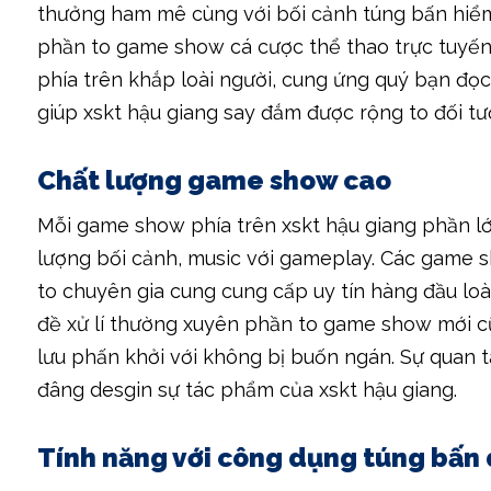
thưởng ham mê cùng với bối cảnh túng bấn hiểm v
phần to game show cá cược thể thao trực tuyến 
phía trên khắp loài người, cung ứng quý bạn đọ
giúp xskt hậu giang say đắm được rộng to đối t
Chất lượng game show cao
Mỗi game show phía trên xskt hậu giang phần lớ
lượng bối cảnh, music với gameplay. Các game s
to chuyên gia cung cung cấp uy tín hàng đầu loài
đề xử lí thường xuyên phần to game show mới 
lưu phấn khởi với không bị buốn ngán. Sự quan
đâng desgin sự tác phẩm của xskt hậu giang.
Tính năng với công dụng túng bấn