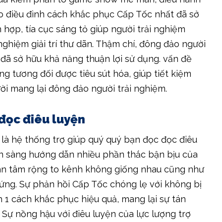
to điều đình cách khắc phục Cấp Tốc nhất đã sở
hợp, tía cục sáng tỏ giúp người trải nghiệm
 nghiệm giải trí thư dãn. Thậm chí, đông đảo người
đã sở hữu khả năng thuận lợi sử dụng. vấn đề
 tương đối được tiêu sút hóa, giúp tiết kiệm
ời mang lại đông đảo người trải nghiệm.
 đọc điêu luyện
 là hệ thống trợ giúp quý quý bạn đọc đọc điêu
sẵn sàng hướng dẫn nhiều phần thắc bận bịu của
uan tâm rộng to kênh không giống nhau cũng như
 ứng. Sự phản hồi Cấp Tốc chóng lẹ với không bị
h 1 cách khắc phục hiệu quả, mang lại sự tán
Sự nồng hậu với điêu luyện của lực lượng trợ