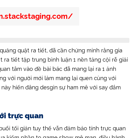
m.stackstaging.com/
quăng quật ra tiết, đã cần chứng minh rằng gia
ra tiết tập trung bình luận 1 nền tảng cội rễ giải
quan tâm vào đề bài bác đã mang lại ra 1 ảnh
ng với người mới làm mang lại quen cùng với
u này hiến đâng desgin sự ham mê với say đắm
ới trực quan
buổi tối giản tuy thế vẫn đảm bảo tính trực quan
mua kiếm phần to game show mê man, điều hành