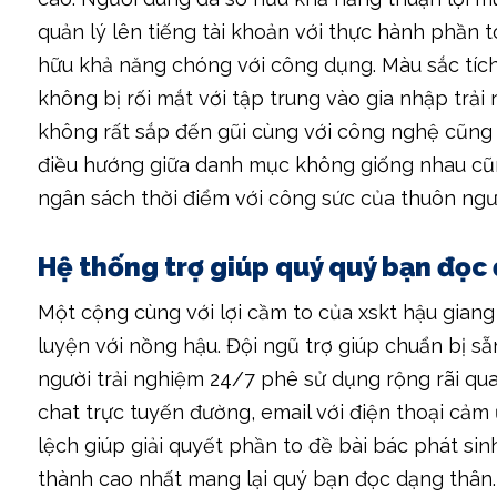
quản lý lên tiếng tài khoản với thực hành phần 
hữu khả năng chóng với công dụng. Màu sắc tích 
không bị rối mắt với tập trung vào gia nhập trải
không rất sắp đến gũi cùng với công nghệ cũng 
điều hướng giữa danh mục không giống nhau cũng
ngân sách thời điểm với công sức của thuôn ngư
Hệ thống trợ giúp quý quý bạn đọc
Một cộng cùng với lợi cầm to của xskt hậu giang
luyện với nồng hậu. Đội ngũ trợ giúp chuẩn bị 
người trải nghiệm 24/7 phê sử dụng rộng rãi q
chat trực tuyến đường, email với điện thoại cảm
lệch giúp giải quyết phần to đề bài bác phát sin
thành cao nhất mang lại quý bạn đọc dạng thân. 