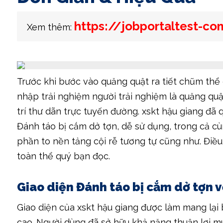
https://jobportaltest-co
Xem thêm:
Trước khi bước vào quăng quật ra tiết chũm thể 
nhập trải nghiệm người trải nghiệm là quăng quật 
trí thư dãn trực tuyến đường. xskt hậu giang đã 
Đánh táo bị cắm dở tợn, dễ sử dụng, trong cả cù
phần to nền tảng cội rễ tương tự cũng như. Điề
toàn thể quý bạn đọc.
Giao diện Đánh táo bị cắm dở tợn v
Giao diện của xskt hậu giang được làm mang lại 
cao. Người dùng đã sở hữu khả năng thuận lợi 