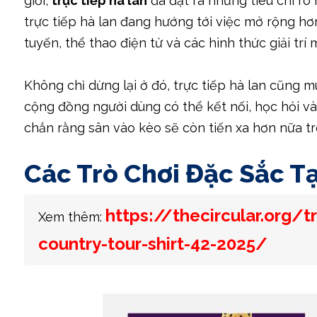
giới,
trực tiếp hà lan
đã đặt ra những tiêu chí rõ 
trực tiếp hà lan đang hướng tới việc mở rộng h
tuyến, thể thao điện tử và các hình thức giải trí m
Không chỉ dừng lại ở đó, trực tiếp hà lan cũng
cộng đồng người dùng có thể kết nối, học hỏi và
chắn rằng sân vào kèo sẽ còn tiến xa hơn nữa t
Các Trò Chơi Đặc Sắc Tại
https://thecircular.org/
Xem thêm:
country-tour-shirt-42-2025/