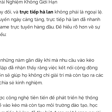
ay đổi, và
trực tiếp hà lan
không phải là ngoại lệ.
 tuyến ngày càng tăng, trực tiếp hà lan đã nhanh
ame trực tuyến hàng đầu. Để hiểu rõ hơn về sự
ểu:
ừ những năm gần đây khi mà nhu cầu vào kèo
lập đã nhận thấy rằng việc kết nối cộng đồng
 sẽ giúp họ không chỉ giải trí mà còn tạo ra các
chia sẻ kinh nghiệm.
c công nghệ tiên tiến để phát triển hệ thống
 vào kèo mà còn tạo môi trường đào tạo, học