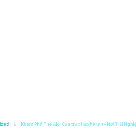
HOME
SERVICES
PROJE
GIỚI CỦA TRỰC TIẾ
NGHIỆM KHÔNG GI
ized
Khám Phá Thế Giới Của trực tiếp hà lan - Nơi Trải Ngh