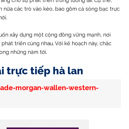
ràng cho sự phát triển trong tương lai. Cụ thể,
ơn nữa các trò vào kèo, bao gồm cả sòng bạc trực
ới.
 muốn xây dựng một cộng đồng vững mạnh, nơi
 phát triển cùng nhau. Với kế hoạch này, chắc
rong những năm tới.
 trực tiếp hà lan
trade-morgan-wallen-western-