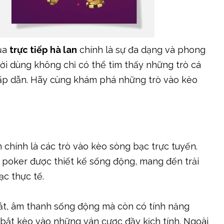
của
trực tiếp hà lan
chính là sự đa dạng và phong
ời dùng không chỉ có thể tìm thấy những trò cá
ấp dẫn. Hãy cùng khám phá những trò vào kèo
chính là các trò vào kèo sòng bạc trực tuyến.
à poker được thiết kế sống động, mang đến trải
c thực tế.
ắt, âm thanh sống động mà còn có tính năng
bắt kèo vào những ván cược đầy kịch tính. Ngoài