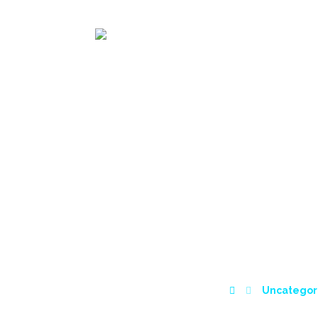
KHÁM PHÁ THẾ 
TRẢI 
Uncategor