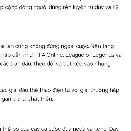
iúp cộng đồng người dùng rèn luyện tư duy và kỹ
ếp hà lan cũng không đứng ngoài cuộc. Nền tảng
ử hấp dẫn như FIFA Online, League of Legends và
 các trận đấu, theo dõi và bắt kèo vào những
các giải đấu thể thao điện tử với giải thưởng hấp
 game thủ phát triển.
g thể bỏ qua các cá cược đua ngựa và keno. Đây