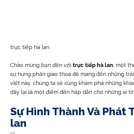
trực tiếp hà lan
Chào mừng bạn đến với
trực tiếp hà lan
, một th
sự hưng phấn giao thoa để mang đến những trải 
viết này, chúng ta sẽ cùng khám phá những khía c
đây lại là một điểm đến hấp dẫn cho những ai tìm
Sự Hình Thành Và Phát T
lan