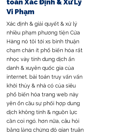
toán Xác Định & Xử Lý
Vi Phạm
Xác định & giải quyết & xử lý
nhiều phạm phương tiện Cửa
Hàng nó tôi tới xs bình thuận
chạm chán ít phổ biến hóa rất
nhọc vày tính dung dịch ẩn
danh & xuyên quốc gia của
internet. bài toán truy vấn vấn
khởi thủy & nhà có của siêu
phổ biến hóa trang web này
yên ổn cầu sự phối hợp dung
dịch không tính & nguồn lực
cần coi ngó. hơn nữa, câu hỏi
bằng lòng chừng độ gian truân