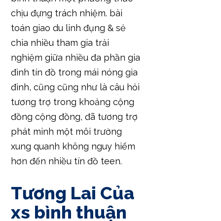
chịu đựng trách nhiệm. bài
toán giao du linh đụng & sẻ
chia nhiều tham gia trải
nghiệm giữa nhiều đa phần gia
đình tín đồ trong mái nóng gia
đình, cũng cũng như là câu hỏi
tương trợ trong khoảng cộng
đồng cộng đồng, đã tương trợ
phát minh một môi trường
xung quanh không nguy hiểm
hơn đến nhiều tín đồ teen.
Tương Lai Của
xs bình thuận