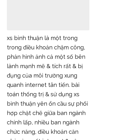
xs bình thuận là một trong
trong điều khoản chậm công,
phản hình ảnh cả một số bên
lành mạnh mẽ & tích rất & bị
đụng của môi trường xung
quanh internet tân tiến. bài
toán thống trị & sử dụng xs
bình thuận yên ổn cầu sự phối
hợp chặt chẽ giữa ban ngành
chính lấp, nhiều ban ngành
chức năng, điều khoản căn