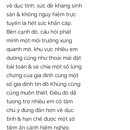
về dục tình, sức đề kháng sinh
sản & không nguy hiểm trực
tuyến là hết sức khẩn cấp.
Bên cạnh đó, câu hỏi phát
minh một môi trường xung
quanh mở, khu vực nhiều em
dường cũng như thoải mái đặt
bài toán & sẻ chia một số lừng
chừng của gia đình cùng một
số gia đình tín đồ Khủng cũng
cũng muốn thiết. Điều đó đã
tương trợ nhiều em có tầm
chú ý đúng đắn hơn về dục
tình & hạn chế được một số
tiềm ẩn cảnh hiểm nghèo.