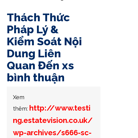
Thách Thức
Pháp Lý &
Kiểm Soát Nội
Dung Liên
Quan Đến xs
bình thuận
Xem
http://www.testi
thêm:
ng.estatevision.co.uk/
wp-archives/s666-sc-