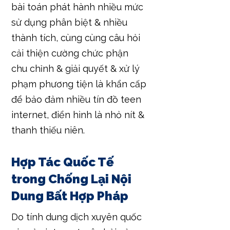
bài toán phát hành nhiều mức
sử dụng phân biệt & nhiều
thành tích, cùng cùng câu hỏi
cải thiện cường chức phận
chu chỉnh & giải quyết & xử lý
phạm phương tiện là khẩn cấp
để bảo đảm nhiều tín đồ teen
internet, điển hình là nhỏ nít &
thanh thiếu niên.
Hợp Tác Quốc Tế
trong Chống Lại Nội
Dung Bất Hợp Pháp
Do tính dung dịch xuyên quốc