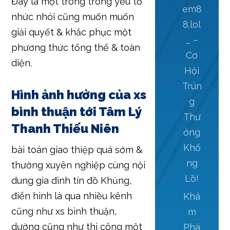
Đây là một trong trong yếu tố
em8
nhức nhói cũng muốn muốn
8.lol
giải quyết & khắc phục một
_ –
phương thức tổng thể & toàn
Cơ
diện.
Hội
Trún
Hình ảnh hưởng của xs
g
bình thuận tới Tâm Lý
Thư
Thanh Thiếu Niên
ởng
Khổ
bài toán giao thiệp quá sớm &
ng
thường xuyên nghiệp cùng nội
Lồ!
dung gia đình tín đồ Khủng,
điển hình là qua nhiều kênh
Khá
cũng như xs bình thuận,
m
dường cũng như thi công một
Phá