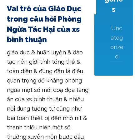
Vai trò của Giáo Dục
s
trong câu hỏi Phòng
Ngừa Tác Hại của xs
Unc
ateg
bình thuận
orize
giáo dục & huấn luyện & đào
d
tạo nên giới tính tổng thể &
toàn diện & đúng đắn là điều
quan trọng để kháng phòng
ngừa một số mối doạ dọa tàng
ẩn của xs bình thuận & nhiều
nội dung tương tự cũng như.
bài toán thiết bị đến nhỏ nít &
thanh thiếu niên một số
thường xuyên môn bước đầu