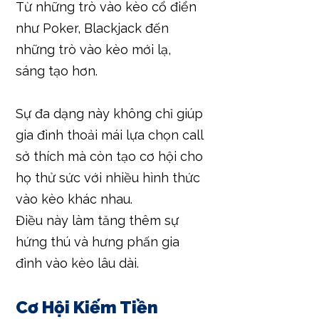
Từ những trò vào kèo cổ điển
như Poker, Blackjack đến
những trò vào kèo mới lạ,
sáng tạo hơn.
Sự đa dạng này không chỉ giúp
gia đình thoải mái lựa chọn call
sở thích mà còn tạo cơ hội cho
họ thử sức với nhiều hình thức
vào kèo khác nhau.
Điều này làm tăng thêm sự
hứng thú và hưng phấn gia
đình vào kèo lâu dài.
Cơ Hội Kiếm Tiền