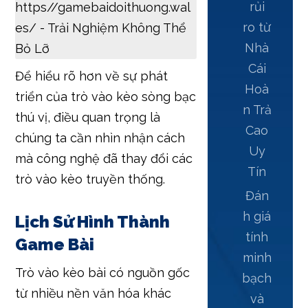
rủi
ro từ
Nhà
Cái
Để hiểu rõ hơn về sự phát
Hoà
triển của trò vào kèo sòng bạc
n Trả
thú vị, điều quan trọng là
Cao
chúng ta cần nhìn nhận cách
Uy
mà công nghệ đã thay đổi các
Tín
trò vào kèo truyền thống.
Đán
h giá
Lịch Sử Hình Thành
tính
Game Bài
minh
Trò vào kèo bài có nguồn gốc
bạch
từ nhiều nền văn hóa khác
và