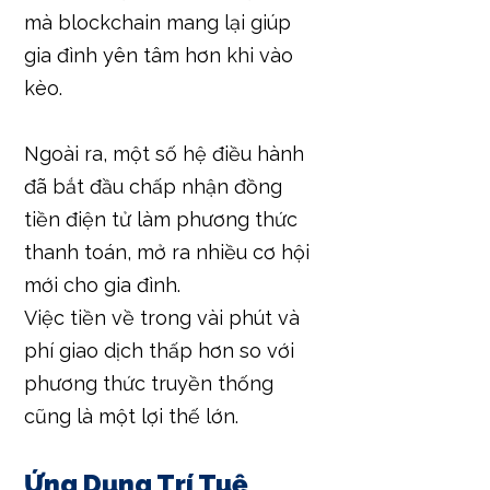
mà blockchain mang lại giúp
gia đình yên tâm hơn khi vào
kèo.
Ngoài ra, một số hệ điều hành
đã bắt đầu chấp nhận đồng
tiền điện tử làm phương thức
thanh toán, mở ra nhiều cơ hội
mới cho gia đình.
Việc tiền về trong vài phút và
phí giao dịch thấp hơn so với
phương thức truyền thống
cũng là một lợi thế lớn.
Ứng Dụng Trí Tuệ