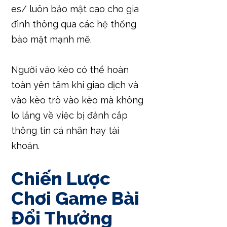
es/ luôn bảo mật cao cho gia
đình thông qua các hệ thống
bảo mật mạnh mẽ.
Người vào kèo có thể hoàn
toàn yên tâm khi giao dịch và
vào kèo trò vào kèo mà không
lo lắng về việc bị đánh cắp
thông tin cá nhân hay tài
khoản.
Chiến Lược
Chơi Game Bài
Đổi Thưởng