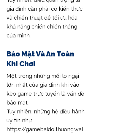
gia đình cần phải có kiến thức
và chiến thuật để tối ưu hóa
khả năng chiến chiến thắng
của mình.
Bảo Mật Và An Toàn
Khi Chơi
Một trong những mối lo ngại
lớn nhất của gia đình khi vào
kèo game trực tuyến là vấn đề
bảo mật.
Tuy nhiên, những hệ điều hành
uy tín như
https://gamebaidoithuong.wal