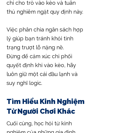
chi cho trò vào kèo và tuân
thủ nghiêm ngặt quy định này.
Việc phân chia ngân sách hợp
lý giúp bạn tránh khỏi tình
trạng trượt lỗ nặng nề.
Đừng để cảm xúc chi phối
quyết định khi vào kèo, hãy
luôn giữ một cái đầu lạnh và
suy nghĩ logic.
Tìm Hiểu Kinh Nghiệm
Từ Người Chơi Khác
Cuối cùng, học hỏi từ kinh
nghiệm của những gia đình