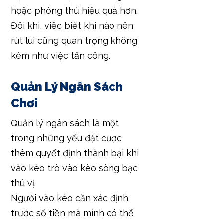
hoặc phòng thủ hiệu quả hơn.
Đôi khi, việc biết khi nào nên
rút lui cũng quan trọng không
kém như việc tấn công.
Quản Lý Ngân Sách
Chơi
Quản lý ngân sách là một
trong những yếu đặt cược
thêm quyết định thành bại khi
vào kèo trò vào kèo sòng bạc
thú vị.
Người vào kèo cần xác định
trước số tiền mà mình có thể