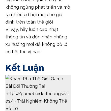
không ngừng phát triển và mở
ra nhiều cơ hội mới cho gia
đình trên toàn thế giới.
Vì vậy, hãy luôn cập nhật
thông tin và đón nhận những
xu hướng mới để không bỏ lỡ
cơ hội thú vị nào.
Kết Luận