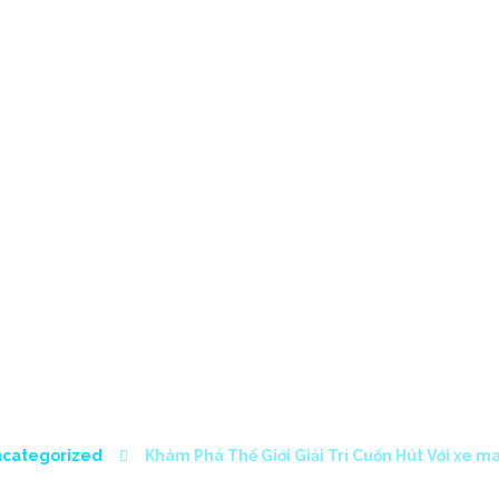
HOME
SERVICES
PROJE
IỚI GIẢI TRÍ CUỐN
CHO TOT
categorized
Khám Phá Thế Giới Giải Trí Cuốn Hút Với xe ma