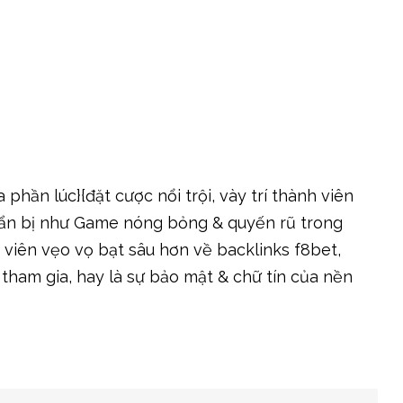
phần lúc}{đặt cược nổi trội, vày trí thành viên
huẩn bị như Game nóng bỏng & quyến rũ trong
nh viên vẹo vọ bạt sâu hơn về backlinks f8bet,
ham gia, hay là sự bảo mật & chữ tín của nền