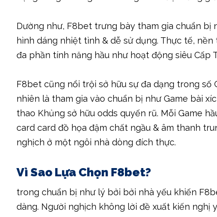
Dường như, F8bet trưng bày tham gia chuẩn bị 
hình dáng nhiệt tình & dễ sử dụng. Thực tế, nền
đa phần tính năng hầu như hoạt động siêu Cấp T
F8bet cũng nổi trội sở hữu sự đa dạng trong số
nhiên là tham gia vào chuẩn bị như Game bài xí
thao Khủng sở hữu odds quyến rũ. Mỗi Game hầu
card card đồ họa đậm chất ngầu & âm thanh trun
nghịch ở một ngôi nhà dòng đích thực.
Vì Sao Lựa Chọn F8bet?
trong chuẩn bị như lý bởi bởi nhà yếu khiến F8
dàng. Người nghịch không lời đề xuất kiến nghị 