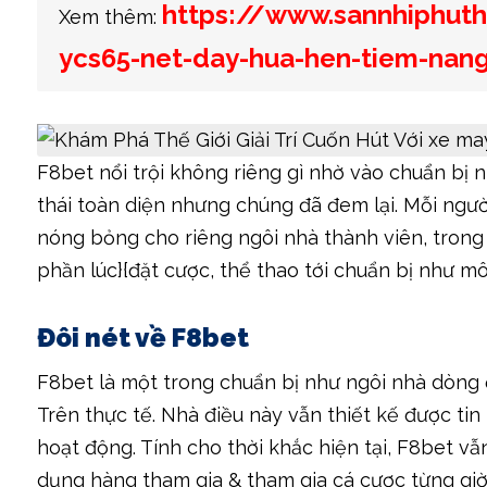
https://www.sannhiphuth
Xem thêm:
ycs65-net-day-hua-hen-tiem-nan
F8bet nổi trội không riêng gì nhờ vào chuẩn bị
thái toàn diện nhưng chúng đã đem lại. Mỗi ngườ
nóng bỏng cho riêng ngôi nhà thành viên, tron
phần lúc}{đặt cược, thể thao tới chuẩn bị như m
Đôi nét về F8bet
F8bet là một trong chuẩn bị như ngôi nhà dòng 
Trên thực tế. Nhà điều này vẫn thiết kế được ti
hoạt động. Tính cho thời khắc hiện tại, F8bet v
dụng hàng tham gia & tham gia cá cược từng giờ