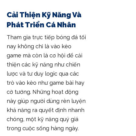
lẫn các thành viên lâu năm.
Cải Thiện Kỹ Năng Và
Phát Triển Cá Nhân
Tham gia trực tiếp bóng đá tối
nay không chỉ là vào kèo
game mà còn là cơ hội để cải
thiện các kỹ năng như chiến
lược và tư duy logic qua các
trò vào kèo như game bài hay
cờ tướng. Những hoạt động
này giúp người dùng rèn luyện
khả năng ra quyết định nhanh
chóng, một kỹ năng quý giá