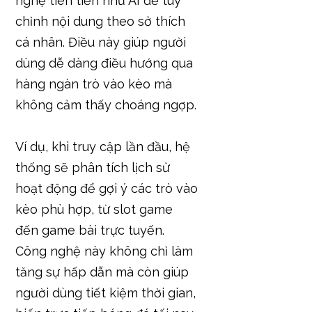
nghệ tiên tiến như AI để tùy
chỉnh nội dung theo sở thích
cá nhân. Điều này giúp người
dùng dễ dàng điều hướng qua
hàng ngàn trò vào kèo mà
không cảm thấy choáng ngợp.
Ví dụ, khi truy cập lần đầu, hệ
thống sẽ phân tích lịch sử
hoạt động để gợi ý các trò vào
kèo phù hợp, từ slot game
đến game bài trực tuyến.
Công nghệ này không chỉ làm
tăng sự hấp dẫn mà còn giúp
người dùng tiết kiệm thời gian,