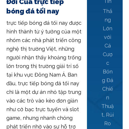
Đời Của trực tiếp
Tín
bóng đá tối nay
Thắ
ng
trực tiếp bóng đá tối nay được
Lớn
hình thành từ ý tưởng của một
với
nhóm các nhà phát triển công
Cá
nghệ thị trường Việt, những
Cượ
người nhận thấy khoảng trống
c
lớn trong thị trường giải trí số
Bón
tại khu vực Đông Nam Á. Ban
g Đá
đầu, trực tiếp bóng đá tối nay
Chiế
chỉ là một dự án nhỏ tập trung
n
vào các trò vào kèo đơn giản
Thuậ
như cờ bạc trực tuyến và slot
t, Rủi
game, nhưng nhanh chóng
Ro
phát triển nhờ vào sự hỗ trợ