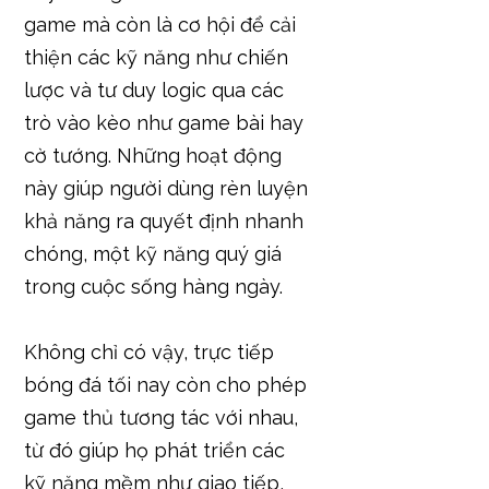
Tham gia trực tiếp bóng đá tối
nay không chỉ là vào kèo
game mà còn là cơ hội để cải
thiện các kỹ năng như chiến
lược và tư duy logic qua các
trò vào kèo như game bài hay
cờ tướng. Những hoạt động
này giúp người dùng rèn luyện
khả năng ra quyết định nhanh
chóng, một kỹ năng quý giá
trong cuộc sống hàng ngày.
Không chỉ có vậy, trực tiếp
bóng đá tối nay còn cho phép
game thủ tương tác với nhau,