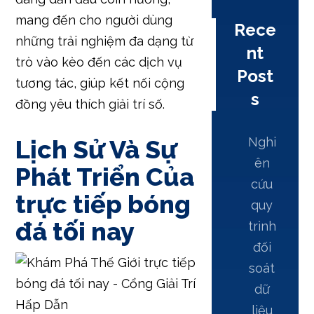
mang đến cho người dùng
Rece
những trải nghiệm đa dạng từ
nt
trò vào kèo đến các dịch vụ
Post
tương tác, giúp kết nối cộng
s
đồng yêu thích giải trí số.
Lịch Sử Và Sự
Nghi
ên
Phát Triển Của
cứu
trực tiếp bóng
quy
đá tối nay
trình
đối
soát
dữ
liệu