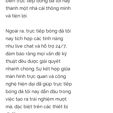
biến trực tiếp bóng đá tối nay
thành một nhà cái thông minh
và tiện lợi.
Ngoài ra, trực tiếp bóng đá tối
nay tích hợp các tính năng
như live chat và hỗ trợ 24/7,
đảm bảo rằng mọi vấn đề kỹ
thuật đều được giải quyết
nhanh chóng. Sự kết hợp giữa
màn hình trực quan và công
nghệ hiện đại đã giúp trực tiếp
bóng đá tối nay dẫn đầu trong
việc tạo ra trải nghiệm mượt
mà, đặc biệt trên các thiết bị