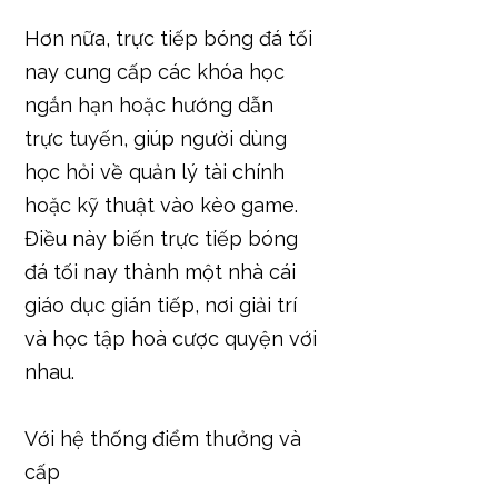
trong cuộc sống hàng ngày.
Hơn nữa, trực tiếp bóng đá tối
nay cung cấp các khóa học
ngắn hạn hoặc hướng dẫn
trực tuyến, giúp người dùng
học hỏi về quản lý tài chính
hoặc kỹ thuật vào kèo game.
Điều này biến trực tiếp bóng
đá tối nay thành một nhà cái
giáo dục gián tiếp, nơi giải trí
và học tập hoà cược quyện với
nhau.
Với hệ thống điểm thưởng và