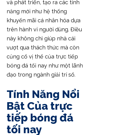
và phát triển, tạo ra các tính
năng mới như hệ thống
khuyến mãi cá nhân hóa dựa
trên hành vi người dùng. Điều
này không chỉ giúp nhà cái
vượt qua thách thức mà còn
củng cố vị thế của trực tiếp
bóng đá tối nay như một lãnh
đạo trong ngành giải trí số.
Tính Năng Nổi
Bật Của trực
tiếp bóng đá
tối nay