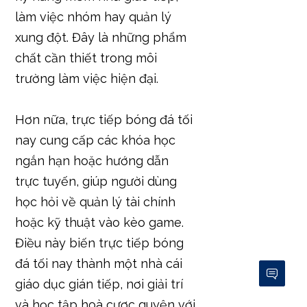
từ đó giúp họ phát triển các
kỹ năng mềm như giao tiếp,
làm việc nhóm hay quản lý
xung đột. Đây là những phẩm
chất cần thiết trong môi
trường làm việc hiện đại.
Hơn nữa, trực tiếp bóng đá tối
nay cung cấp các khóa học
ngắn hạn hoặc hướng dẫn
trực tuyến, giúp người dùng
học hỏi về quản lý tài chính
hoặc kỹ thuật vào kèo game.
Điều này biến trực tiếp bóng
đá tối nay thành một nhà cái