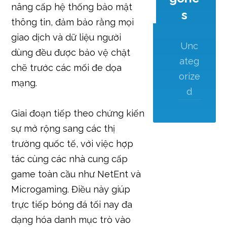
nâng cấp hệ thống bảo mật
s
thông tin, đảm bảo rằng mọi
giao dịch và dữ liệu người
Unc
dùng đều được bảo vệ chặt
ateg
chẽ trước các mối đe dọa
orize
mạng.
d
Giai đoạn tiếp theo chứng kiến
sự mở rộng sang các thị
trường quốc tế, với việc hợp
tác cùng các nhà cung cấp
game toàn cầu như NetEnt và
Microgaming. Điều này giúp
trực tiếp bóng đá tối nay đa
dạng hóa danh mục trò vào