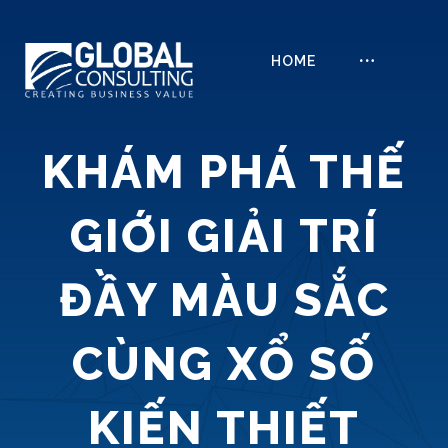
HOME
KHÁM PHÁ THẾ
GIỚI GIẢI TRÍ
ĐẦY MÀU SẮC
CÙNG XỔ SỐ
KIẾN THIẾT