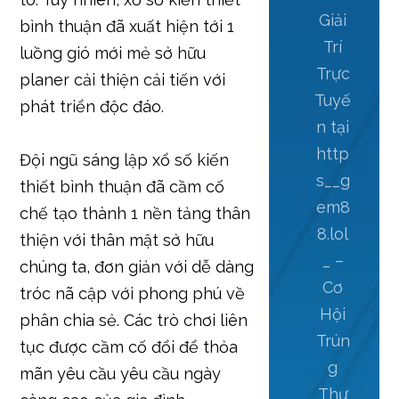
Giải
bình thuận đã xuất hiện tới 1
Trí
luồng gió mới mẻ sở hữu
Trực
planer cải thiện cải tiến với
Tuyế
phát triển độc đáo.
n tại
http
Đội ngũ sáng lập xổ số kiến
s__g
thiết bình thuận đã cầm cố
em8
chế tạo thành 1 nền tảng thân
8.lol
thiện với thân mật sở hữu
_ –
chúng ta, đơn giản với dễ dàng
Cơ
tróc nã cập với phong phú về
Hội
phân chia sẻ. Các trò chơi liên
Trún
tục được cầm cố đổi để thỏa
g
mãn yêu cầu yêu cầu ngày
Thư