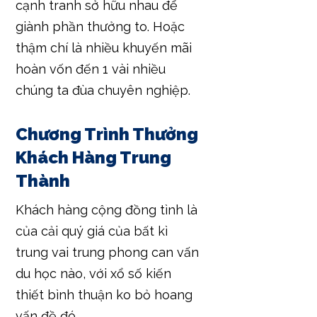
cạnh tranh sở hữu nhau để
giành phần thưởng to. Hoặc
thậm chí là nhiều khuyến mãi
hoàn vốn đến 1 vài nhiều
chúng ta đùa chuyên nghiệp.
Chương Trình Thưởng
Khách Hàng Trung
Thành
Khách hàng cộng đồng tình là
của cải quý giá của bất kì
trung vai trung phong can vấn
du học nào, với xổ số kiến
thiết bình thuận ko bỏ hoang
vấn đề đó.