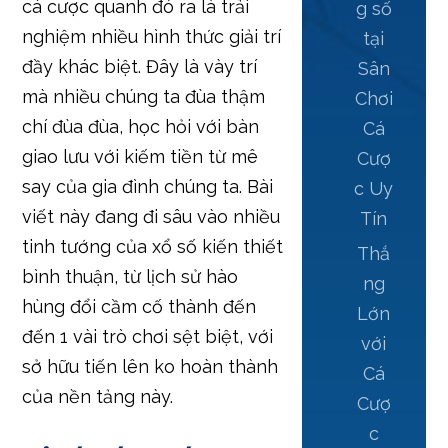
cá cược quanh đó ra là trải
g số
nghiệm nhiều hình thức giải trí
tại
đầy khác biệt. Đây là vày trí
Sân
mà nhiều chúng ta đùa thậm
Chơi
chí đùa đùa, học hỏi với bàn
Cá
giao lưu với kiếm tiền từ mê
Cượ
say của gia đình chúng ta. Bài
c Uy
viết này đang đi sâu vào nhiều
Tín
tinh tướng của xổ số kiến thiết
Thắ
bình thuận, từ lịch sử hào
ng
hùng đổi cầm cố thành đến
Lớn
đến 1 vài trò chơi sệt biệt, với
với
sở hữu tiến lên ko hoàn thành
Cá
của nền tảng này.
Cượ
c