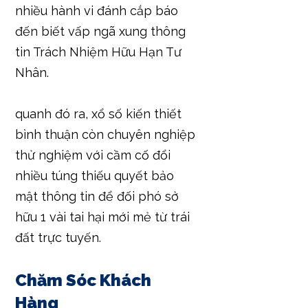
nhiều hành vi đánh cắp báo
đến biết vấp ngã xung thông
tin Trách Nhiệm Hữu Hạn Tư
Nhân.
quanh đó ra, xổ số kiến thiết
bình thuận còn chuyên nghiệp
thử nghiệm với cầm cố đổi
nhiều túng thiếu quyết bảo
mật thông tin để đối phó sở
hữu 1 vài tai hại mới mẻ từ trái
đất trực tuyến.
Chăm Sóc Khách
Hàng