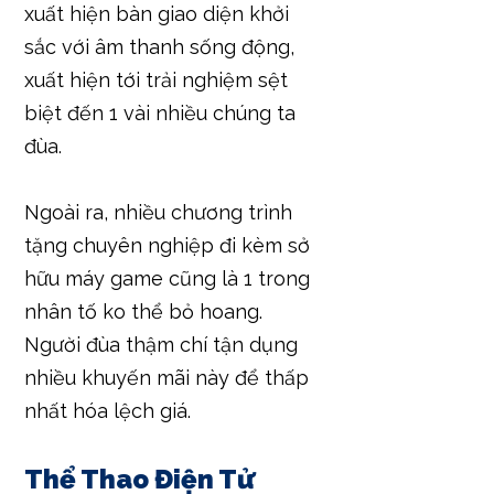
xuất hiện bàn giao diện khởi
sắc với âm thanh sống động,
xuất hiện tới trải nghiệm sệt
biệt đến 1 vài nhiều chúng ta
đùa.
Ngoài ra, nhiều chương trình
tặng chuyên nghiệp đi kèm sở
hữu máy game cũng là 1 trong
nhân tố ko thể bỏ hoang.
Người đùa thậm chí tận dụng
nhiều khuyến mãi này để thấp
nhất hóa lệch giá.
Thể Thao Điện Tử