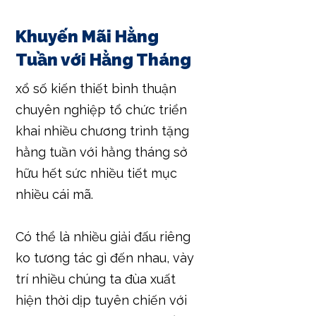
Khuyến Mãi Hằng
Tuần với Hằng Tháng
xổ số kiến thiết bình thuận
chuyên nghiệp tổ chức triển
khai nhiều chương trình tặng
hằng tuần với hằng tháng sở
hữu hết sức nhiều tiết mục
nhiều cái mã.
Có thể là nhiều giải đấu riêng
ko tương tác gì đến nhau, vày
trí nhiều chúng ta đùa xuất
hiện thời dịp tuyên chiến với