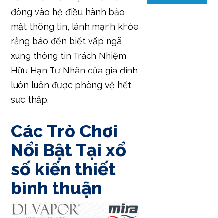
đông vào hệ điều hành bảo
mật thông tin, lành mạnh khỏe
rằng báo đến biết vấp ngã
xung thông tin Trách Nhiệm
Hữu Hạn Tư Nhân của gia đình
luôn luôn được phòng vệ hết
sức thấp.
Các Trò Chơi
Nổi Bật Tại xổ
số kiến thiết
bình thuận