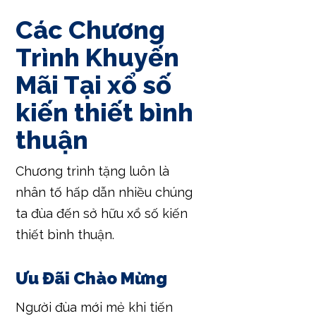
Các Chương
Trình Khuyến
Mãi Tại xổ số
kiến thiết bình
thuận
Chương trình tặng luôn là
nhân tố hấp dẫn nhiều chúng
ta đùa đến sở hữu xổ số kiến
thiết bình thuận.
Ưu Đãi Chào Mừng
Người đùa mới mẻ khi tiến