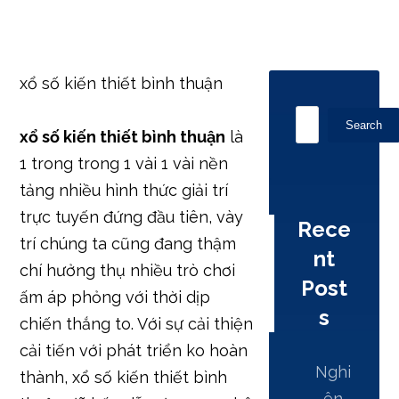
xổ số kiến thiết bình thuận
Search
xổ số kiến thiết bình thuận
là
1 trong trong 1 vài 1 vài nền
tảng nhiều hình thức giải trí
trực tuyến đứng đầu tiên, vày
Rece
trí chúng ta cũng đang thậm
nt
chí hưởng thụ nhiều trò chơi
Post
ấm áp phỏng với thời dịp
s
chiến thắng to. Với sự cải thiện
cải tiến với phát triển ko hoàn
Nghi
thành, xổ số kiến thiết bình
ên