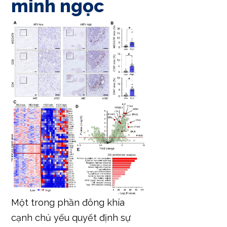
minh ngọc
Một trong phần đông khía
cạnh chủ yếu quyết định sự