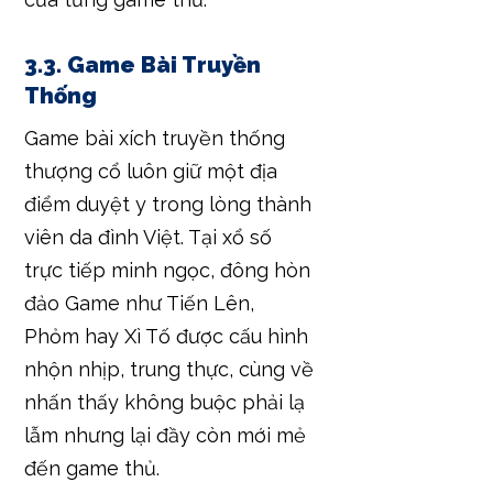
3.3. Game Bài Truyền
Thống
Game bài xích truyền thống
thượng cổ luôn giữ một địa
điểm duyệt y trong lòng thành
viên da đình Việt. Tại xổ số
trực tiếp minh ngọc, đông hòn
đảo Game như Tiến Lên,
Phỏm hay Xì Tố được cấu hình
nhộn nhịp, trung thực, cùng về
nhấn thấy không buộc phải lạ
lẫm nhưng lại đầy còn mới mẻ
đến game thủ.