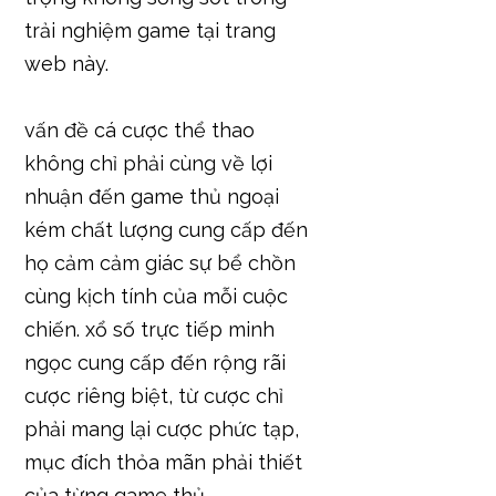
trải nghiệm game tại trang
web này.
vấn đề cá cược thể thao
không chỉ phải cùng về lợi
nhuận đến game thủ ngoại
kém chất lượng cung cấp đến
họ cảm cảm giác sự bể chồn
cùng kịch tính của mỗi cuộc
chiến. xổ số trực tiếp minh
ngọc cung cấp đến rộng rãi
cược riêng biệt, từ cược chỉ
phải mang lại cược phức tạp,
mục đích thỏa mãn phải thiết
của từng game thủ.