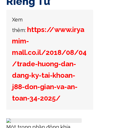
Riêng Tư
Xem
https://www.irya
thêm:
mim-
mall.co.il/2018/08/04
/trade-huong-dan-
dang-ky-tai-khoan-
j88-don-gian-va-an-
toan-34-2025/
Một trong phần đông khía