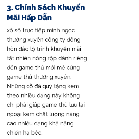
3. Chính Sách Khuyến
Mãi Hấp Dẫn
xổ số trực tiếp minh ngọc
thường xuyên công ty đông
hòn đảo lộ trình khuyến mãi
tất nhiên nóng rộp dành riêng
đến game thủ mới mẻ cùng
game thủ thường xuyên.
Những cỗ đá quý tặng kèm
theo nhiều dạng này không
chỉ phải giúp game thủ lưu lại
ngoại kém chất lượng nâng
cao nhiều dạng khả năng
chiến hạ béo.