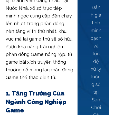
lại thành viên đang nhắc. Tại
Đán
Nước Nhà, xổ số trực tiếp
h giá
minh ngọc cung cấp đến chạy
tính
lên như 1 trong phần đông
minh
nền tảng ví trí thứ nhất, khu
bạch
vực mà lại game thủ sẽ sở hữu
và
được khả năng trải nghiệm
tốc
phần đông Game nóng rộp, từ
độ
game bài xích truyền thống
xử lý
thượng cổ mang lại phần đông
luồn
Game thể thao điện tử.
g số
tại
1. Tăng Trưởng Của
Sân
Ngành Công Nghiệp
Chơi
Game