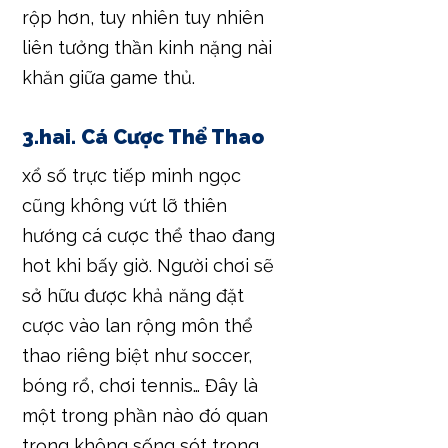
rộp hơn, tuy nhiên tuy nhiên
liên tưởng thần kinh nặng nài
khăn giữa game thủ.
3.hai. Cá Cược Thể Thao
xổ số trực tiếp minh ngọc
cũng không vứt lỡ thiên
hướng cá cược thể thao đang
hot khi bấy giờ. Người chơi sẽ
sở hữu được khả năng đặt
cược vào lan rộng môn thể
thao riêng biệt như soccer,
bóng rổ, chơi tennis… Đây là
một trong phần nào đó quan
trọng không sống sót trong