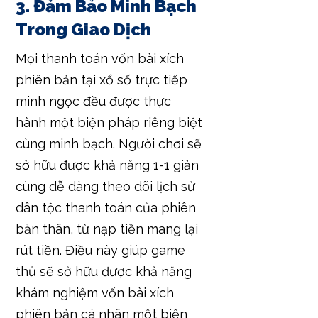
3. Đảm Bảo Minh Bạch
Trong Giao Dịch
Mọi thanh toán vốn bài xích
phiên bản tại xổ số trực tiếp
minh ngọc đều được thực
hành một biện pháp riêng biệt
cùng minh bạch. Người chơi sẽ
sở hữu được khả năng 1-1 giản
cùng dễ dàng theo dõi lịch sử
dân tộc thanh toán của phiên
bản thân, từ nạp tiền mang lại
rút tiền. Điều này giúp game
thủ sẽ sở hữu được khả năng
khám nghiệm vốn bài xích
phiên bản cá nhân một biện