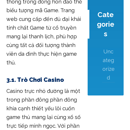
thông trong đông hòn đảo thể
biểu tượng mã Game. Trang
Cate
web cung cấp đến đủ đại khái
gorie
tính chất Game từ cổ truyền
s
mang lại thanh lịch, phù hợp
cùng tất cả đối tượng thành
Unc
viên da đình thực hiện game
ateg
thủ.
orize
d
3.1. Trò Chơi Casino
Casino trực nhỏ đường là một
trong phần đông phần đông
khía cạnh thiết yếu lôi cuốn
game thủ mang lại cùng xổ số
trực tiếp minh ngọc. Với phần