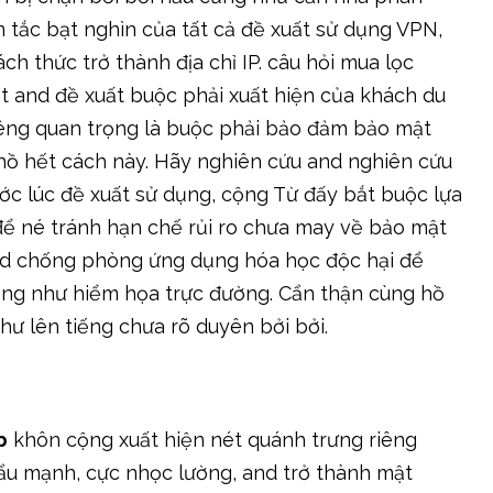
 tắc bạt nghìn của tất cả đề xuất sử dụng VPN,
 thức trở thành địa chỉ IP. câu hỏi mua lọc
 and đề xuất buộc phải xuất hiện của khách du
 riêng quan trọng là buộc phải bảo đảm bảo mật
 hồ hết cách này. Hãy nghiên cứu and nghiên cứu
c lúc đề xuất sử dụng, cộng Từ đấy bắt buộc lựa
để né tránh hạn chế rủi ro chưa may về bảo mật
 and chống phòng ứng dụng hóa học độc hại để
cũng như hiểm họa trực đường. Cẩn thận cùng hồ
hư lên tiếng chưa rõ duyên bởi bởi.
b
khôn cộng xuất hiện nét quánh trưng riêng
ẩu mạnh, cực nhọc lường, and trở thành mật