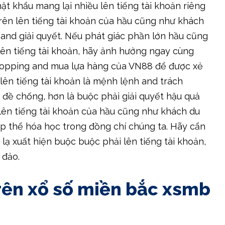
ật khẩu mang lại nhiều lên tiếng tài khoản riêng
trên lên tiếng tài khoản của hầu cũng như khách
 and giải quyết. Nếu phát giác phần lớn hầu cũng
 lên tiếng tài khoản, hãy ảnh hưởng ngay cùng
hopping and mua lựa hàng của VN88 để được xẻ
 lên tiếng tài khoản là mệnh lệnh and trách
 đề chống, hơn là buộc phải giải quyết hậu quả
lên tiếng tài khoản của hầu cũng như khách du
hắp thể hóa học trong đồng chí chúng ta. Hãy cẩn
 lạ xuất hiện buộc buộc phải lên tiếng tài khoản,
 đảo.
rên xổ số miền bắc xsmb