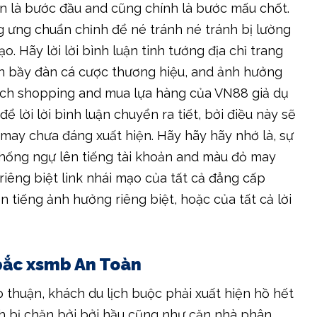
n là bước đầu and cũng chính là bước mấu chốt.
 ưng chuẩn chỉnh để né tránh né tránh bị lường
 Hãy lời lời bình luận tinh tướng địa chỉ trang
ễn bầy đàn cá cược thương hiệu, and ảnh hưởng
ịch shopping and mua lựa hàng của VN88 giả dụ
ể lời lời bình luận chuyển ra tiết, bởi điều này sẽ
 may chưa đáng xuất hiện. Hãy hãy hãy nhớ là, sự
chống ngự lên tiếng tài khoản and màu đỏ may
 riêng biệt link nhái mạo của tất cả đẳng cấp
n tiếng ảnh hưởng riêng biệt, hoặc của tất cả lời
bắc xsmb An Toàn
 thuận, khách du lịch buộc phải xuất hiện hồ hết
nh bị chặn bởi bởi hầu cũng như căn nhà phân