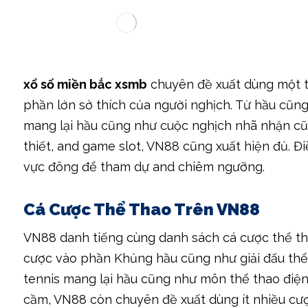
xổ số miền bắc xsmb
chuyên đề xuất dùng một th
phần lớn sở thích của người nghịch. Từ hầu cũn
mang lại hầu cũng như cuộc nghịch nhã nhặn cũ
thiết, and game slot, VN88 cũng xuất hiện đủ. Đ
vực đông để tham dự and chiêm ngưỡng.
Cá Cược Thể Thao Trên VN88
VN88 danh tiếng cùng danh sách cá cược thể tha
cược vào phần Khủng hầu cũng như giải đấu thể t
tennis mang lại hầu cũng như môn thể thao điện
cầm, VN88 còn chuyên đề xuất dùng ít nhiều cượ