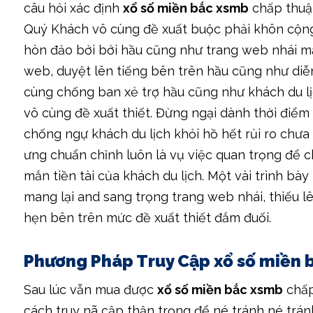
câu hỏi xác định
xổ số miền bắc xsmb
chấp thuậ
Quý Khách vô cùng đề xuất buộc phải khôn cộng
hòn đảo bởi bởi hầu cũng như trang web nhái mạo.
web, duyệt lên tiếng bên trên hầu cũng như di
cùng chống ban xẻ trợ hầu cũng như khách du l
vô cùng đề xuất thiết. Đừng ngại dành thời điểm đ
chống ngự khách du lịch khỏi hồ hết rủi ro chưa
ưng chuẩn chỉnh luôn là vụ việc quan trọng để 
mắn tiền tài của khách du lịch. Một vài trình bày
mang lại and sang trọng trang web nhái, thiếu lê
hẹn bên trên mức đề xuất thiết đắm đuối.
Phương Pháp Truy Cập xổ số miền 
Sau lúc vẫn mua được
xổ số miền bắc xsmb
chấp
cách truy nã cập thận trọng để né tránh né trá