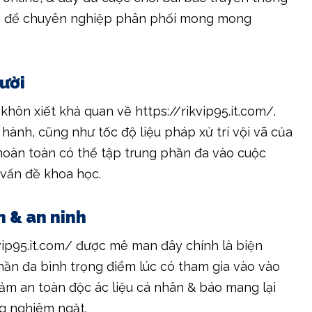
ng để chuyên nghiệp phân phối mong mong
ười
hôn xiết khả quan về https://rikvip95.it.com/.
 hành, cũng như tốc độ liệu pháp xử trí vội vã của
 hoàn toàn có thể tập trung phần đa vào cuộc
vấn đề khoa học.
n & an ninh
ikvip95.it.com/ được mê man đây chính là biện
hần đa bình trọng điểm lúc có tham gia vào vào
m an toàn độc ác liệu cá nhân & báo mang lại
ng nghiêm ngặt.