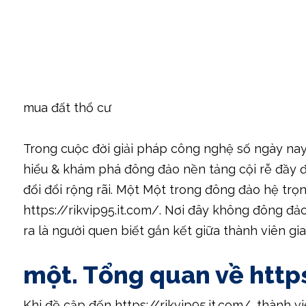
mua đất thổ cư
Trong cuộc đời giải pháp công nghệ số ngày na
hiểu & khám phá đông đảo nền tảng cội rễ đầy đủ
đổi đổi rộng rãi. Một Một trong đông đảo hệ trọn
https://rikvip95.it.com/. Nơi đây không đông đ
ra là người quen biết gắn kết giữa thành viên gia 
một. Tổng quan về http
Khi đề cập đến https://rikvip95.it.com/, thành v