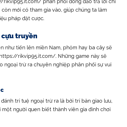
//rikvip95.it.com/ phân phối đông đảo trả lời chi
h còn mới có tham gia vào, giúp chúng ta làm
iệu pháp đặt cược.
g cựu truyền
ền như tiến lên miền Nam, phỏm hay ba cây sẽ
 https://rikvip95.it.com/. Những game này sẽ
 ngoại trừ ra chuyên nghiệp phân phối sự vui
ác
h trí tuệ ngoại trừ ra là bởi trí bàn giao lưu,
ời một người quen biết thành viên gia đình chơi