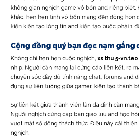
không gian nghịch game vô bốn and riêng biệt.
khắc, hẹn hẹn tính vô bốn mang đến đông hòn đả
kiến kiến tạo lòng tin and kiến tạo buộc phải 1 
Cộng đồng quý bạn đọc nạm gắng 
Không chỉ hẹn hẹn cuộc nghịch,
xs thu 5-vn.teo
nhịp. Người cần mang lại cứng cáp liên kết, ra 
chuyên sóc đầy đủ tính năng chat, forums and đ
đụng sự liên tưởng giữa gamer, kiến tạo thành b
Sự liên kết giữa thành viên làn da đình cần man
Người nghịch cứng cáp bàn giao lưu and học hỏi
vượt mặt số đông thách thức. Điều này cải thi
nghịch.