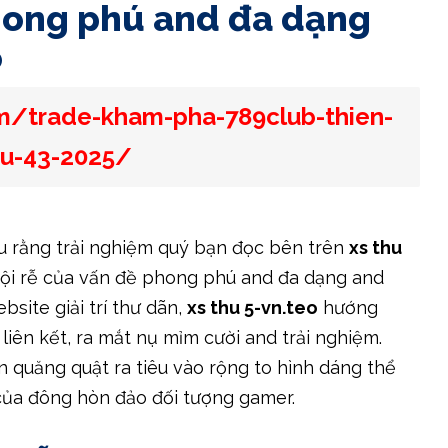
hong phú and đa dạng
o
/trade-kham-pha-789club-thien-
au-43-2025/
ểu rằng trải nghiệm quý bạn đọc bên trên
xs thu
cội rễ của vấn đề phong phú and đa dạng and
bsite giải trí thư dãn,
xs thu 5-vn.teo
hướng
liên kết, ra mắt nụ mỉm cười and trải nghiệm.
n quăng quật ra tiêu vào rộng to hình dáng thể
 của đông hòn đảo đối tượng gamer.