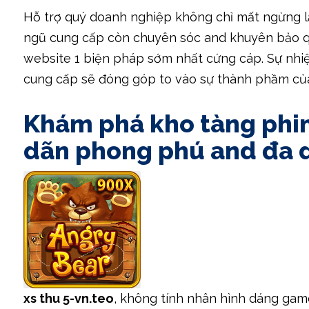
Hỗ trợ quý doanh nghiệp không chỉ mất ngừng lại
ngũ cung cấp còn chuyên sóc and khuyên bảo qu
website 1 biện pháp sớm nhất cứng cáp. Sự nhi
cung cấp sẽ đóng góp to vào sự thành phầm c
Khám phá kho tàng phim 
dãn phong phú and đa 
xs thu 5-vn.teo
, không tính nhân hình dáng game