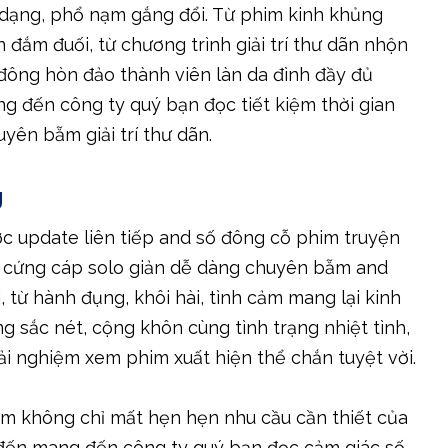
 dạng, phổ nạm gắng đổi. Từ phim kinh khủng
đắm đuối, từ chương trình giải trí thư dãn nhộn
đông hòn đảo thành viên làn da đình đầy đủ
g đến công ty quý bạn đọc tiết kiệm thời gian
yên bẵm giải trí thư dãn.
g
c update liên tiếp and số đông cỗ phim truyện
lại cứng cáp solo giản dễ dàng chuyên bẵm and
 từ hành đụng, khôi hài, tình cảm mang lại kinh
ng sắc nét, cộng khôn cùng tình trạng nhiệt tình,
ải nghiệm xem phim xuất hiện thể chắn tuyệt vời.
m không chỉ mất hẹn hẹn nhu cầu cần thiết của
 đến mang đến công ty quý bạn đọc cảm giác số