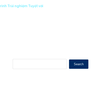
trình Trải nghiệm Tuyệt vời
Search
Recent Posts
Nghiên cứu quy trình đối soát dữ