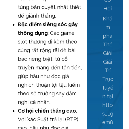
túng bấn quyết nhất thiết
Hội
để giành thắng.
Khá
Đặc điểm siêng sóc gây
m
thông dụng
: Các game
phá
slot thường đi kèm theo
Thế
cùng rất rộng rãi đề bài
Giới
bác riêng biệt, từ cổ
Giải
truyền mang đến tân tiến,
Trí
giúp hầu như đọc giả
Trực
nghịch thuận lợi tậu kiếm
Tuyế
theo sở trường say đắm
n tại
nghi cá nhân.
http
Cơ hội chiến thắng cao
:
s__g
Với Xác Suất trả lại (RTP)
em8
cao, hầu như đọc giả