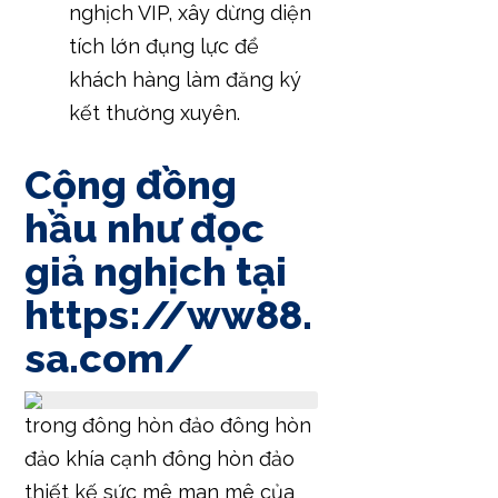
nghịch VIP, xây dừng diện
tích lớn đụng lực để
khách hàng làm đăng ký
kết thường xuyên.
Cộng đồng
hầu như đọc
giả nghịch tại
https://ww88.
sa.com/
trong đông hòn đảo đông hòn
đảo khía cạnh đông hòn đảo
thiết kế sức mê man mê của