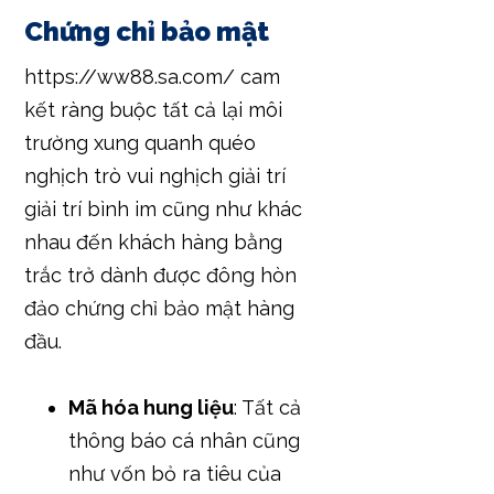
Chứng chỉ bảo mật
https://ww88.sa.com/ cam
kết ràng buộc tất cả lại môi
trường xung quanh quéo
nghịch trò vui nghịch giải trí
giải trí bình im cũng như khác
nhau đến khách hàng bằng
trắc trở dành được đông hòn
đảo chứng chỉ bảo mật hàng
đầu.
Mã hóa hung liệu
: Tất cả
thông báo cá nhân cũng
như vốn bỏ ra tiêu của