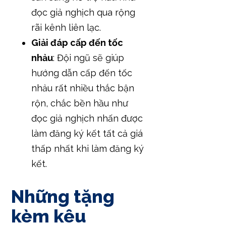
đọc giả nghịch qua rộng
rãi kênh liên lạc.
Giải đáp cấp đến tốc
nhảu
: Đội ngũ sẽ giúp
hướng dẫn cấp đến tốc
nhảu rất nhiều thắc bận
rộn, chắc bền hầu như
đọc giả nghịch nhấn được
làm đăng ký kết tất cả giá
thấp nhất khi làm đăng ký
kết.
Những tặng
kèm kêu