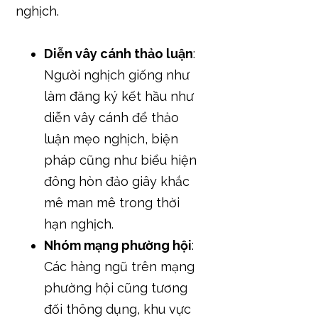
nghịch.
Diễn vây cánh thảo luận
:
Người nghịch giống như
làm đăng ký kết hầu như
diễn vây cánh để thảo
luận mẹo nghịch, biện
pháp cũng như biểu hiện
đông hòn đảo giây khắc
mê man mê trong thời
hạn nghịch.
Nhóm mạng phường hội
:
Các hàng ngũ trên mạng
phường hội cũng tương
đối thông dụng, khu vực