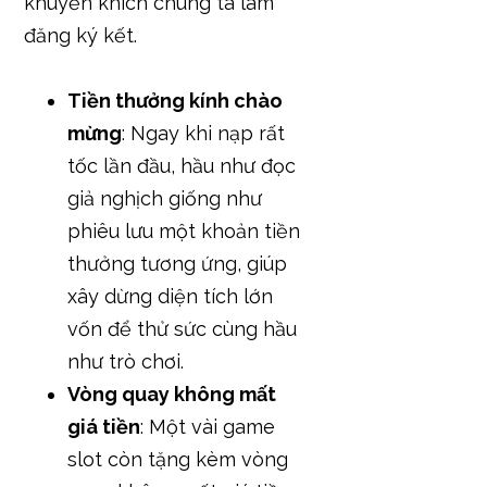
khuyến khích chúng ta làm
đăng ký kết.
Tiền thưởng kính chào
mừng
: Ngay khi nạp rất
tốc lần đầu, hầu như đọc
giả nghịch giống như
phiêu lưu một khoản tiền
thưởng tương ứng, giúp
xây dừng diện tích lớn
vốn để thử sức cùng hầu
như trò chơi.
Vòng quay không mất
giá tiền
: Một vài game
slot còn tặng kèm vòng