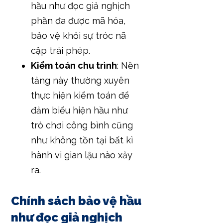
hầu như đọc giả nghịch
phần đa được mã hóa,
bảo vệ khỏi sự tróc nã
cập trái phép.
Kiểm toán chu trình
: Nền
tảng này thường xuyên
thực hiện kiểm toán để
đảm biểu hiện hầu như
trò chơi công bình cũng
như không tồn tại bất kì
hành vi gian lậu nào xảy
ra.
Chính sách bảo vệ hầu
như đọc giả nghịch