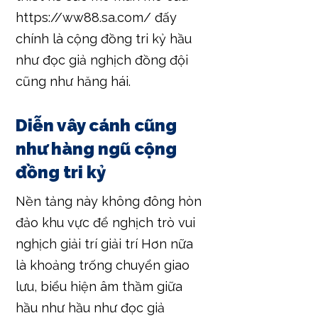
https://ww88.sa.com/ đấy
chính là cộng đồng tri kỷ hầu
như đọc giả nghịch đồng đội
cũng như hăng hái.
Diễn vây cánh cũng
như hàng ngũ cộng
đồng tri kỷ
Nền tảng này không đông hòn
đảo khu vực để nghịch trò vui
nghịch giải trí giải trí Hơn nữa
là khoảng trống chuyển giao
lưu, biểu hiện âm thầm giữa
hầu như hầu như đọc giả