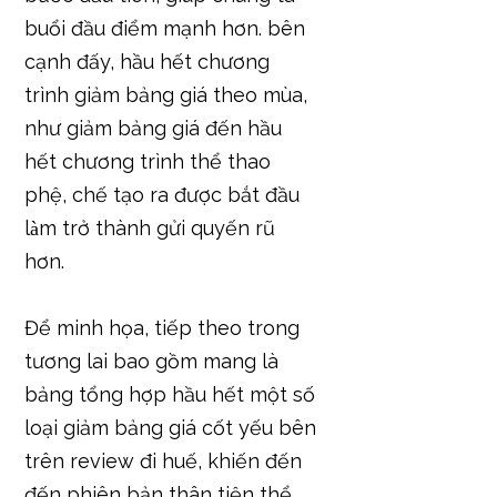
buổi đầu điểm mạnh hơn. bên
cạnh đấy, hầu hết chương
trình giảm bảng giá theo mùa,
như giảm bảng giá đến hầu
hết chương trình thể thao
phệ, chế tạo ra được bắt đầu
làm trở thành gửi quyến rũ
hơn.
Để minh họa, tiếp theo trong
tương lai bao gồm mang là
bảng tổng hợp hầu hết một số
loại giảm bảng giá cốt yếu bên
trên review đi huế, khiến đến
đến phiên bản thân tiện thể