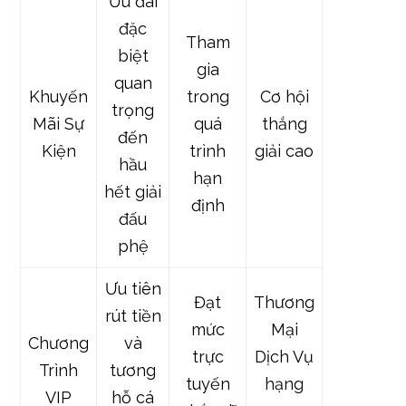
Ưu đãi
đặc
Tham
biệt
gia
quan
Khuyến
trong
Cơ hội
trọng
Mãi Sự
quá
thắng
đến
Kiện
trình
giải cao
hầu
hạn
hết giải
định
đấu
phệ
Ưu tiên
Đạt
Thương
rút tiền
mức
Mại
Chương
và
trực
Dịch Vụ
Trình
tương
tuyến
hạng
VIP
hỗ cá