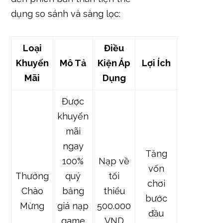
dụng so sánh và sàng lọc:
Loại
Điều
Khuyến
Mô Tả
Kiện Áp
Lợi Ích
Mãi
Dụng
Được
khuyến
mãi
ngay
Tăng
100%
Nạp về
vốn
Thưởng
quý
tối
chơi
Chào
bảng
thiểu
bước
Mừng
giá nạp
500.000
đầu
game
VND