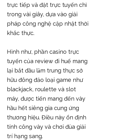
trực tiếp và đặt trực tuyến chỉ
trong vài giây, dựa vào giải
pháp công nghệ cập nhật thời
khắc thực.
Hình như, phần casino trực
tuyến của review đi huế mang
lại bắt đầu làm trung thực sở
hữu đông đảo loại game như
blackjack, roulette và slot
máy, được tiến mang đến vày
hầu hết siêng gia cung ứng
thương hiệu. Điều này ổn định
tính công vày và chơi đùa giải
trí hạng sang.