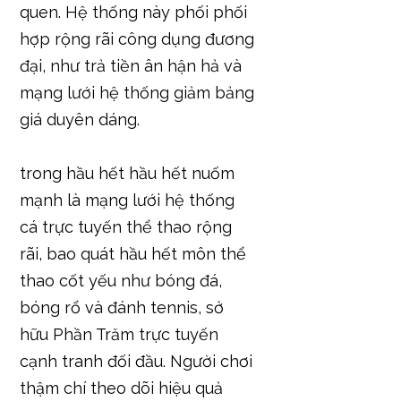
quen. Hệ thống này phối phối
hợp rộng rãi công dụng đương
đại, như trả tiền ân hận hả và
mạng lưới hệ thống giảm bảng
giá duyên dáng.
trong hầu hết hầu hết nuốm
mạnh là mạng lưới hệ thống
cá trực tuyến thể thao rộng
rãi, bao quát hầu hết môn thể
thao cốt yếu như bóng đá,
bóng rổ và đánh tennis, sở
hữu Phần Trăm trực tuyến
cạnh tranh đối đầu. Người chơi
thậm chí theo dõi hiệu quả