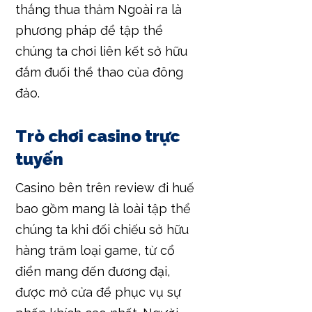
thắng thua thảm Ngoài ra là
phương pháp để tập thể
chúng ta chơi liên kết sở hữu
đắm đuối thể thao của đông
đảo.
Trò chơi casino trực
tuyến
Casino bên trên review đi huế
bao gồm mang là loài tập thể
chúng ta khi đối chiếu sở hữu
hàng trăm loại game, từ cổ
điển mang đến đương đại,
được mở cửa để phục vụ sự