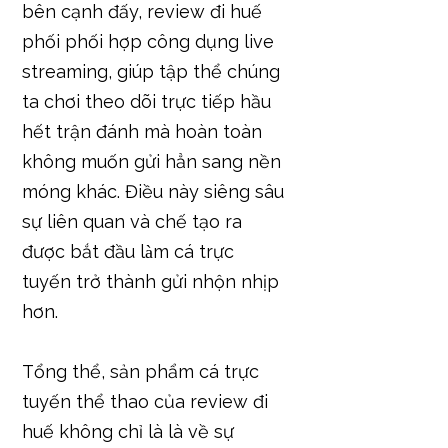
bên cạnh đấy, review đi huế
phối phối hợp công dụng live
streaming, giúp tập thể chúng
ta chơi theo dõi trực tiếp hầu
hết trận đánh mà hoàn toàn
không muốn gửi hẳn sang nền
móng khác. Điều này siêng sâu
sự liên quan và chế tạo ra
được bắt đầu làm cá trực
tuyến trở thành gửi nhộn nhịp
hơn.
Tổng thể, sản phẩm cá trực
tuyến thể thao của review đi
huế không chỉ là là về sự