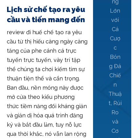
ng
Lịch sử chế tạo ra yêu
Lớn
cầu và tiến mang đến
với
Cá
review đi huế chế tạo ra yêu
Cượ
cầu từ thị hiếu càng ngày càng
c
tăng của phe cánh cá trực
Bón
tuyến trực tuyến, vày trí tập
g Đá
thể chúng ta chơi kiếm tìm sự
Chiế
thuận tiện thể và cẩn trọng.
n
Ban đầu, nền móng này được
Thuậ
mở cửa theo kiểu phương
t, Rủi
thức tiềm năng đối kháng giản
Ro
và giản dị hóa quá trình đăng
và
ký và bắt đầu làm, tuy nỗ lực
Cơ
qua thời khắc, nó vẫn lan rộng