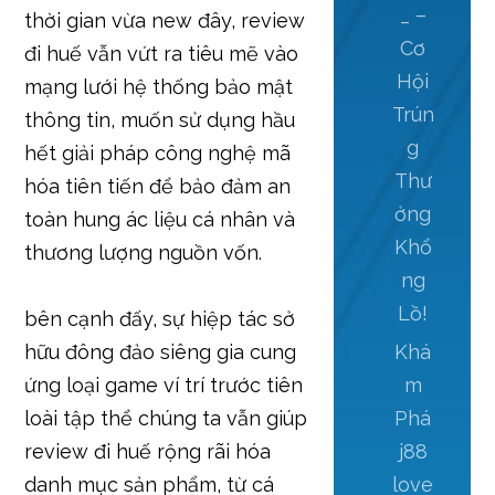
_ –
thời gian vừa new đây, review
Cơ
đi huế vẫn vứt ra tiêu mẽ vào
Hội
mạng lưới hệ thống bảo mật
Trún
thông tin, muốn sử dụng hầu
g
hết giải pháp công nghệ mã
Thư
hóa tiên tiến để bảo đảm an
ởng
toàn hung ác liệu cá nhân và
Khổ
thương lượng nguồn vốn.
ng
Lồ!
bên cạnh đấy, sự hiệp tác sở
hữu đông đảo siêng gia cung
Khá
ứng loại game ví trí trước tiên
m
loài tập thể chúng ta vẫn giúp
Phá
review đi huế rộng rãi hóa
j88
danh mục sản phẩm, từ cá
love