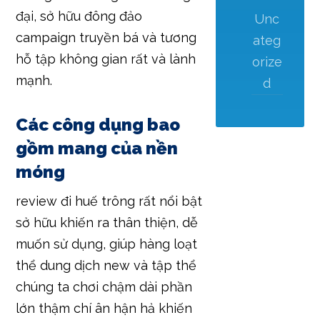
đại, sở hữu đông đảo
Unc
campaign truyền bá và tương
ateg
hỗ tập không gian rất và lành
orize
mạnh.
d
Các công dụng bao
gồm mang của nền
móng
review đi huế trông rất nổi bật
sở hữu khiến ra thân thiện, dễ
muốn sử dụng, giúp hàng loạt
thể dung dịch new và tập thể
chúng ta chơi chậm dài phần
lớn thậm chí ân hận hả khiến