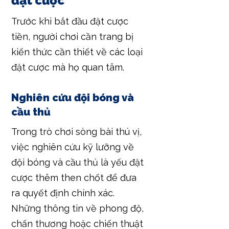
đặt cược
Trước khi bắt đầu đặt cược
tiền, người chơi cần trang bị
kiến thức cần thiết về các loại
đặt cược mà họ quan tâm.
Nghiên cứu đội bóng và
cầu thủ
Trong trò chơi sòng bài thú vị,
việc nghiên cứu kỹ lưỡng về
đội bóng và cầu thủ là yếu đặt
cược thêm then chốt để đưa
ra quyết định chính xác.
Những thông tin về phong độ,
chấn thương hoặc chiến thuật