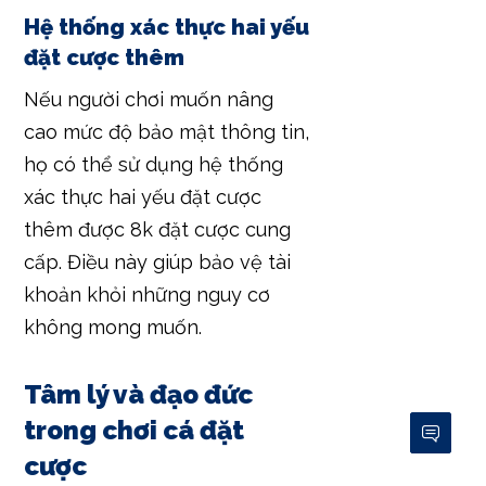
Hệ thống xác thực hai yếu
đặt cược thêm
Nếu người chơi muốn nâng
cao mức độ bảo mật thông tin,
họ có thể sử dụng hệ thống
xác thực hai yếu đặt cược
thêm được 8k đặt cược cung
cấp. Điều này giúp bảo vệ tài
khoản khỏi những nguy cơ
không mong muốn.
Tâm lý và đạo đức
trong chơi cá đặt
cược