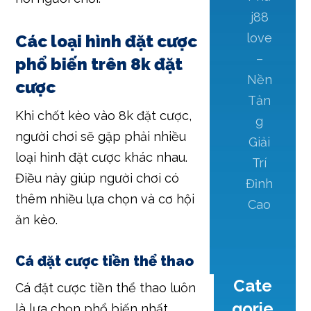
j88
love
Các loại hình đặt cược
–
phổ biến trên 8k đặt
Nền
cược
Tản
Khi chốt kèo vào 8k đặt cược,
g
người chơi sẽ gặp phải nhiều
Giải
loại hình đặt cược khác nhau.
Trí
Điều này giúp người chơi có
Đỉnh
thêm nhiều lựa chọn và cơ hội
Cao
ăn kèo.
Cá đặt cược tiền thể thao
Cate
Cá đặt cược tiền thể thao luôn
gorie
là lựa chọn phổ biến nhất