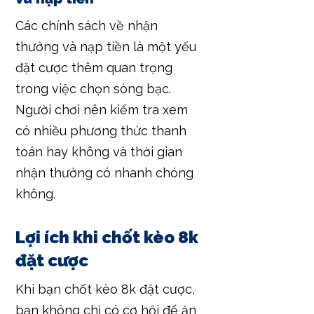
Các chính sách về nhận
thưởng và nạp tiền là một yếu
đặt cược thêm quan trọng
trong việc chọn sòng bạc.
Người chơi nên kiểm tra xem
có nhiều phương thức thanh
toán hay không và thời gian
nhận thưởng có nhanh chóng
không.
Lợi ích khi chốt kèo 8k
đặt cược
Khi bạn chốt kèo 8k đặt cược,
bạn không chỉ có cơ hội để ăn