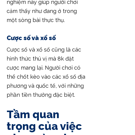
nghiệm này giúp người chơi
cảm thấy như đang ở trong
một sòng bài thực thụ.
Cược số và xổ số
Cược số và xổ số cũng là các
hình thức thú vị mà 8k đặt
cược mang lại. Người chơi có
thể chốt kèo vào các xổ số địa
phương và quốc tế, với những
phần tiền thưởng đặc biệt.
Tầm quan
trọng của việc