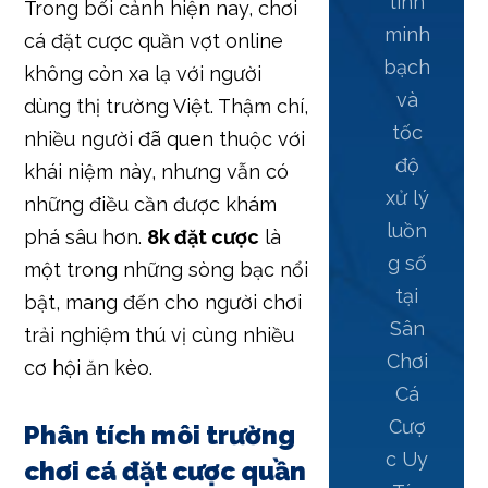
tính
Trong bối cảnh hiện nay, chơi
minh
cá đặt cược quần vợt online
bạch
không còn xa lạ với người
và
dùng thị trường Việt. Thậm chí,
tốc
nhiều người đã quen thuộc với
độ
khái niệm này, nhưng vẫn có
xử lý
những điều cần được khám
luồn
phá sâu hơn.
8k đặt cược
là
g số
một trong những sòng bạc nổi
tại
bật, mang đến cho người chơi
Sân
trải nghiệm thú vị cùng nhiều
Chơi
cơ hội ăn kèo.
Cá
Cượ
Phân tích môi trường
c Uy
chơi cá đặt cược quần