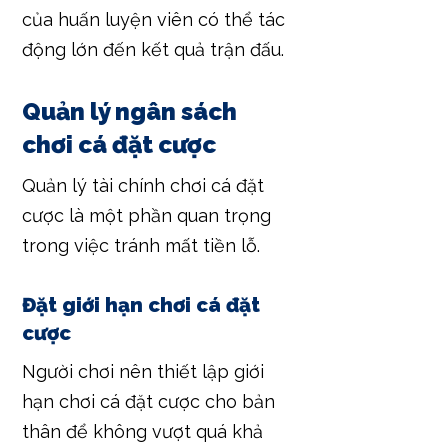
của huấn luyện viên có thể tác
động lớn đến kết quả trận đấu.
Quản lý ngân sách
chơi cá đặt cược
Quản lý tài chính chơi cá đặt
cược là một phần quan trọng
trong việc tránh mất tiền lỗ.
Đặt giới hạn chơi cá đặt
cược
Người chơi nên thiết lập giới
hạn chơi cá đặt cược cho bản
thân để không vượt quá khả