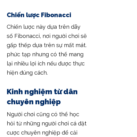
Chiến lược Fibonacci
Chiến lược này dựa trên dãy
số Fibonacci, nơi người chơi sẽ
gấp thếp dựa trên sự mất mát.
phức tạp nhưng có thể mang
lại nhiều lợi ích nếu được thực
hiện đúng cách.
Kinh nghiệm từ dân
chuyên nghiệp
Người chơi cũng có thể học
hỏi từ những người chơi cá đặt
cược chuyên nghiệp để cải