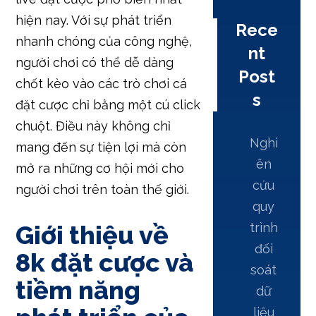
hiện nay. Với sự phát triển
Rece
nhanh chóng của công nghệ,
nt
người chơi có thể dễ dàng
Post
chốt kèo vào các trò chơi cá
s
đặt cược chỉ bằng một cú click
chuột. Điều này không chỉ
Nghi
mang đến sự tiện lợi mà còn
ên
mở ra những cơ hội mới cho
cứu
người chơi trên toàn thế giới.
quy
Giới thiệu về
trình
đối
8k đặt cược và
soát
tiềm năng
dữ
liệu