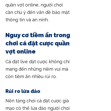
quần vợt online, người chơi
cần chú ý đến vấn đề bảo mật
thông tin và an ninh.
Nguy cơ tiềm ẩn trong
chơi cá đặt cược quần
vợt online
Cá đặt live đặt cược không chỉ
mang đến những niềm vui mà
còn tiềm ẩn nhiều rủi ro.
Rủi ro lừa đảo
Nền tảng chơi cá đặt cược giả
mạo có thể lừa đảo người chơi