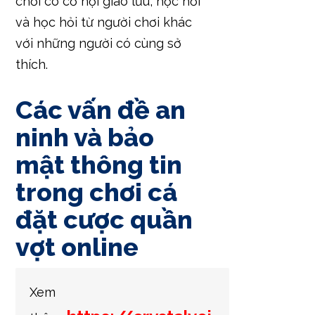
chơi có cơ hội giao lưu, học hỏi
và học hỏi từ người chơi khác
với những người có cùng sở
thích.
Các vấn đề an
ninh và bảo
mật thông tin
trong chơi cá
đặt cược quần
vợt online
Xem