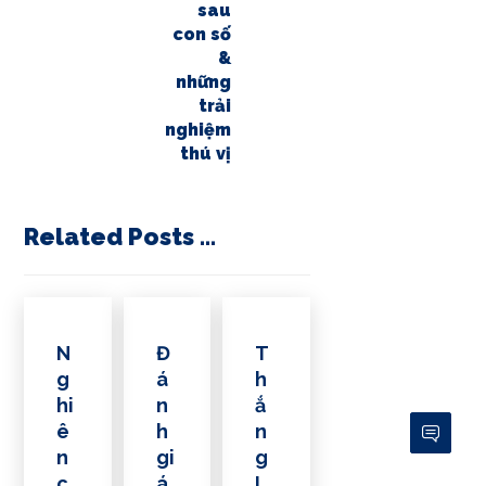
sau
con số
&
những
trải
nghiệm
thú vị
Related Posts ...
N
Đ
T
g
á
h
hi
n
ắ
ê
h
n
n
gi
g
c
á
L