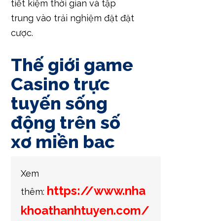
tiết kiệm thời gian và tập
trung vào trải nghiệm đặt đặt
cược.
Thế giới game
Casino trực
tuyến sống
động trên số
xơ miền bac
Xem
https://www.nha
thêm:
khoathanhtuyen.com/