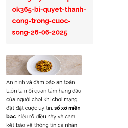
ok365-bi-quyet-thanh-
cong-trong-cuoc-
song-26-06-2025
An ninh và đảm bảo an toàn
luôn là mối quan tâm hàng đầu
của người chơi khi chơi mạng
đặt đặt cược uy tín.
số xơ miền
bac
hiểu rõ điều này và cam
kết bảo vệ thông tin cá nhân