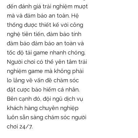
đến đánh giá trải nghiệm mượt
mà và đảm bảo an toàn. Hệ
thống được thiết kế với công
nghệ tiên tiến, đảm bảo tính
đảm bảo đảm bảo an toàn và
tốc độ tải game nhanh chóng.
Người chơi có thể yên tâm trải
nghiệm game mà không phải
lo lắng về vấn đề chăm sóc
đặt cược bảo hiểm cá nhân.
Bên cạnh đó, đội ngũ dịch vụ
khách hàng chuyên nghiệp
luôn sẵn sàng chăm sóc người
chơi 24/7.