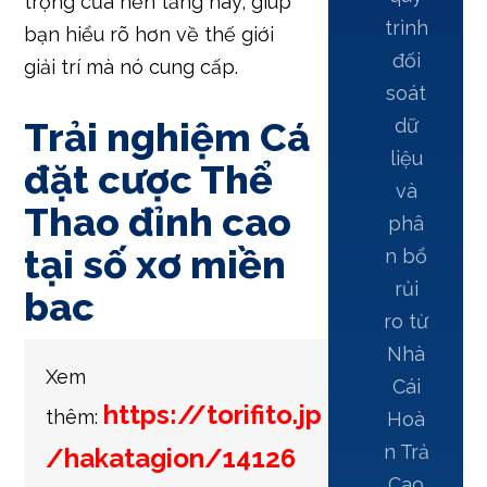
trọng của nền tảng này, giúp
trình
bạn hiểu rõ hơn về thế giới
đối
giải trí mà nó cung cấp.
soát
Trải nghiệm Cá
dữ
liệu
đặt cược Thể
và
Thao đỉnh cao
phâ
tại số xơ miền
n bổ
rủi
bac
ro từ
Nhà
Xem
Cái
https://torifito.jp
thêm:
Hoà
n Trả
/hakatagion/14126
Cao