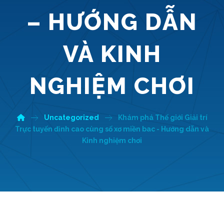
– HƯỚNG DẪN
VÀ KINH
NGHIỆM CHƠI
Uncategorized
Khám phá Thế giới Giải trí
Trực tuyến đỉnh cao cùng số xơ miền bac - Hướng dẫn và
Kinh nghiệm chơi