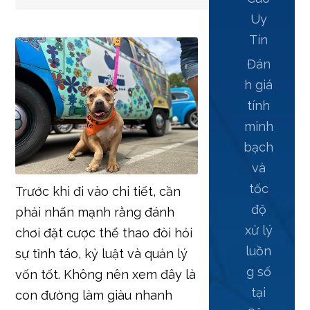
Uy
Tín
Đán
h giá
tính
minh
bạch
và
tốc
Trước khi đi vào chi tiết, cần
độ
phải nhấn mạnh rằng đánh
xử lý
chơi đặt cược thể thao đòi hỏi
luồn
sự tỉnh táo, kỷ luật và quản lý
g số
vốn tốt. Không nên xem đây là
tại
con đường làm giàu nhanh