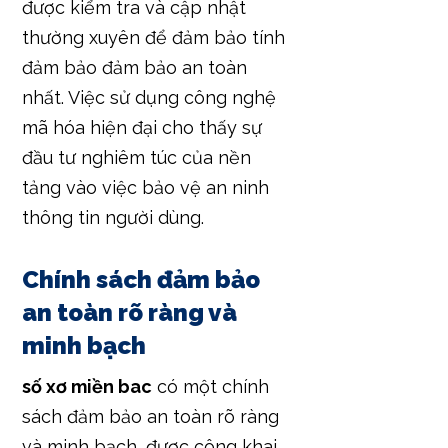
được kiểm tra và cập nhật
thường xuyên để đảm bảo tính
đảm bảo đảm bảo an toàn
nhất. Việc sử dụng công nghệ
mã hóa hiện đại cho thấy sự
đầu tư nghiêm túc của nền
tảng vào việc bảo vệ an ninh
thông tin người dùng.
Chính sách đảm bảo
an toàn rõ ràng và
minh bạch
số xơ miền bac
có một chính
sách đảm bảo an toàn rõ ràng
và minh bạch, được công khai