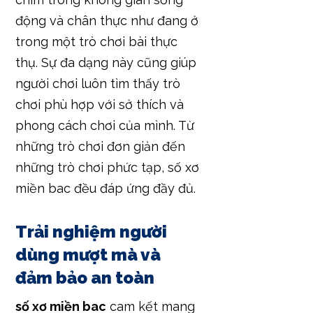
động và chân thực như đang ở
trong một trò chơi bài thực
thụ. Sự đa dạng này cũng giúp
người chơi luôn tìm thấy trò
chơi phù hợp với sở thích và
phong cách chơi của mình. Từ
những trò chơi đơn giản đến
những trò chơi phức tạp, số xơ
miền bac đều đáp ứng đầy đủ.
Trải nghiệm người
dùng mượt mà và
đảm bảo an toàn
số xơ miền bac
cam kết mang