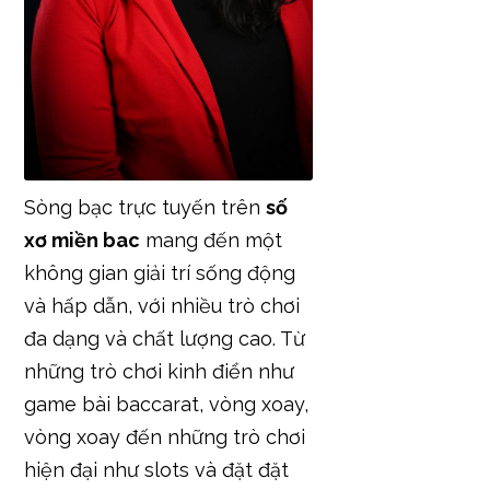
Sòng bạc trực tuyến trên
số
xơ miền bac
mang đến một
không gian giải trí sống động
và hấp dẫn, với nhiều trò chơi
đa dạng và chất lượng cao. Từ
những trò chơi kinh điển như
game bài baccarat, vòng xoay,
vòng xoay đến những trò chơi
hiện đại như slots và đặt đặt