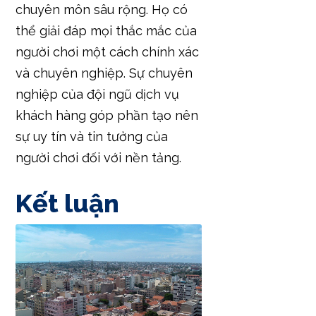
chuyên môn sâu rộng. Họ có
thể giải đáp mọi thắc mắc của
người chơi một cách chính xác
và chuyên nghiệp. Sự chuyên
nghiệp của đội ngũ dịch vụ
khách hàng góp phần tạo nên
sự uy tín và tin tưởng của
người chơi đối với nền tảng.
Kết luận