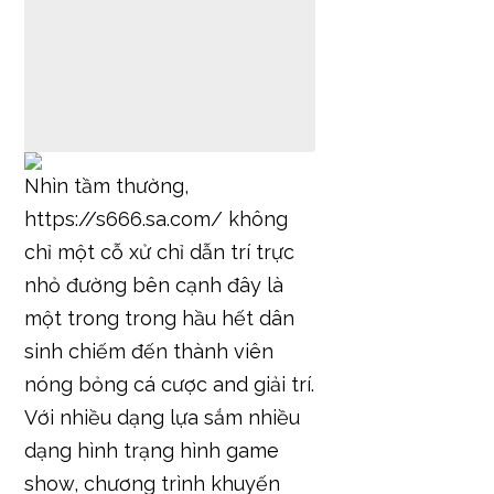
Nhìn tầm thường,
https://s666.sa.com/ không
chỉ một cỗ xử chỉ dẫn trí trực
nhỏ đường bên cạnh đây là
một trong trong hầu hết dân
sinh chiếm đến thành viên
nóng bỏng cá cược and giải trí.
Với nhiều dạng lựa sắm nhiều
dạng hình trạng hình game
show, chương trình khuyến