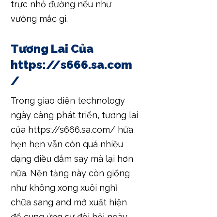
trực nhỏ đường nếu như
vướng mắc gì.
Tương Lai Của
https://s666.sa.com
/
Trong giao diện technology
ngày càng phát triển, tương lai
của https://s666.sa.com/ hứa
hẹn hẹn vẫn còn quá nhiều
dạng điều đắm say mà lại hơn
nữa. Nền tảng này còn giống
như không xong xuôi nghỉ
chữa sang and mở xuất hiện
để cung ứng sự đòi hỏi ngày