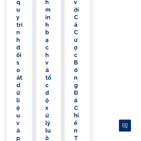
q
h
v
u
m
ới
y
in
C
trì
h
á
n
b
C
h
ạ
ư
đ
c
ợ
ối
h
c
s
v
B
o
à
ó
át
tố
n
d
c
g
ữ
đ
Đ
li
ộ
á
ệ
x
C
u
ử
hi
v
lý
ế
à
lu
n
p
ồ
T