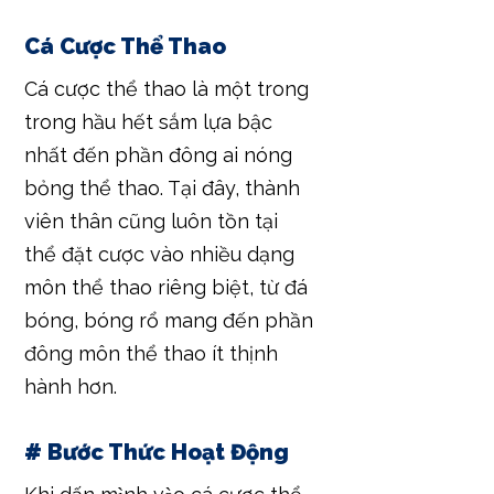
Cá Cược Thể Thao
Cá cược thể thao là một trong
trong hầu hết sắm lựa bậc
nhất đến phần đông ai nóng
bỏng thể thao. Tại đây, thành
viên thân cũng luôn tồn tại
thể đặt cược vào nhiều dạng
môn thể thao riêng biệt, từ đá
bóng, bóng rổ mang đến phần
đông môn thể thao ít thịnh
hành hơn.
# Bước Thức Hoạt Động