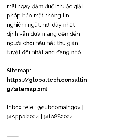
mãi ngay đắm đuối thuộc giải
pháp bảo mật thông tin
nghiêm ngặt, nơi đây nhất
định vẫn đưa mang đến đến
người chơi hầu hết thu giãn
tuyệt đối nhất and đáng nhớ.
Sitemap:
https://globaltech.consultin
g/sitemap.xml
Inbox tele : @subdomaingov |
@Appal2024 | @fb882024