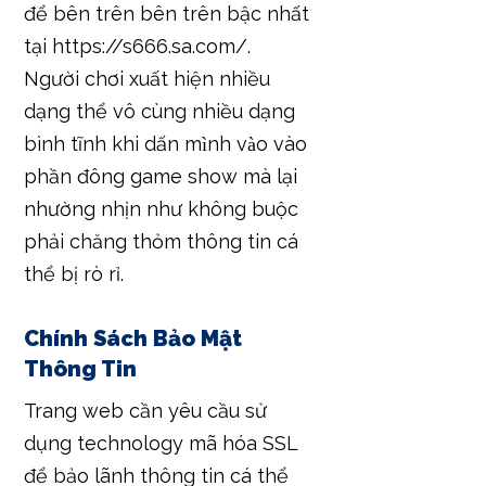
để bên trên bên trên bậc nhất
tại https://s666.sa.com/.
Người chơi xuất hiện nhiều
dạng thể vô cùng nhiều dạng
bình tĩnh khi dấn mình vào vào
phần đông game show mà lại
nhường nhịn như không buộc
phải chăng thỏm thông tin cá
thể bị rò rỉ.
Chính Sách Bảo Mật
Thông Tin
Trang web cần yêu cầu sử
dụng technology mã hóa SSL
để bảo lãnh thông tin cá thể