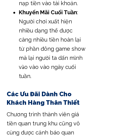
nạp tiền vào tài khoản.
Khuyến Mãi Cuối Tuần
:
Người chơi xuất hiện
nhiều dạng thể được
càng nhiều tiền hoàn lại
từ phần đông game show
mà lại người ta dấn mình
vào vào vào ngày cuối
tuần.
Các Ưu Đãi Dành Cho
Khách Hàng Thân Thiết
Chương trình thành viên giá
tiền quan trung khu cũng vô
cùng được cảnh báo quan