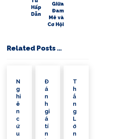
Tư
Giữa
Hấp
Đam
Dẫn
Mê và
Cơ Hội
Related Posts ...
N
Đ
T
g
á
h
hi
n
ắ
ê
h
n
n
gi
g
c
á
L
ứ
tí
ớ
u
n
n