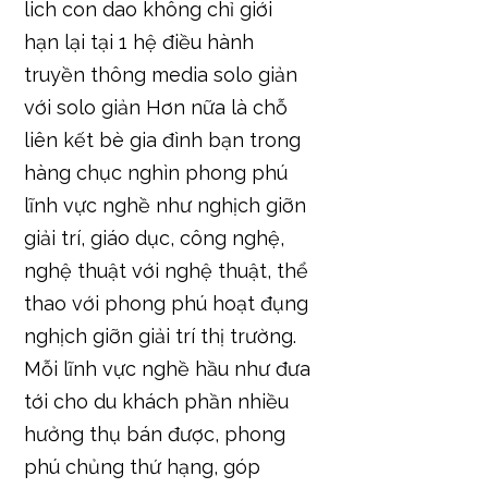
lich con dao không chỉ giới
hạn lại tại 1 hệ điều hành
truyền thông media solo giản
với solo giản Hơn nữa là chỗ
liên kết bè gia đình bạn trong
hàng chục nghìn phong phú
lĩnh vực nghề như nghịch giỡn
giải trí, giáo dục, công nghệ,
nghệ thuật với nghệ thuật, thể
thao với phong phú hoạt đụng
nghịch giỡn giải trí thị trường.
Mỗi lĩnh vực nghề hầu như đưa
tới cho du khách phần nhiều
hưởng thụ bán được, phong
phú chủng thứ hạng, góp