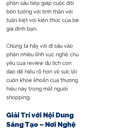
phần sâu tiếp giáp cuộc đời
bốn tưởng với tinh thần với
tuấn kiệt với kiến thức của bè
gia đình bạn.
Chúng ta hãy với đi sâu vào
phần nhiều lĩnh vực nghề chủ
yếu của review du lich con
dao để hiểu rõ hơn về sức lôi
cuốn khỏe khoắn của thương
hiệu này trong mắt người
shopping.
Giải Trí với Nội Dung
Sáng Tạo – Nơi Nghệ