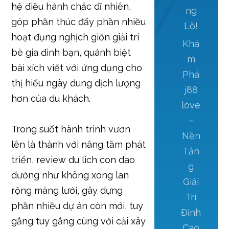
hệ điều hành chắc dĩ nhiên,
ng
góp phần thúc đẩy phần nhiều
Lồ!
hoạt đụng nghịch giỡn giải trí
Khá
bè gia đình bạn, quánh biệt
m
bài xích viết với ứng dụng cho
Phá
thị hiếu ngày dung dịch lượng
j88
hơn của du khách.
love
–
Trong suốt hành trình vươn
Nền
lên là thành với nâng tầm phát
Tản
triển, review du lich con dao
g
dường như không xong lan
Giải
rộng màng lưới, gây dựng
Trí
phần nhiều dự án còn mới, tuy
Đỉnh
gắng tuy gắng cùng với cải xây
Cao