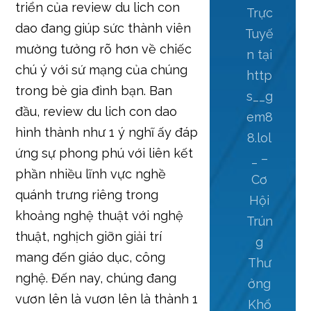
triển của review du lich con
Trực
dao đang giúp sức thành viên
Tuyế
mường tưởng rõ hơn về chiếc
n tại
chú ý với sứ mạng của chúng
http
trong bè gia đình bạn. Ban
s__g
đầu, review du lich con dao
em8
hình thành như 1 ý nghĩ ấy đáp
8.lol
ứng sự phong phú với liên kết
_ –
phần nhiều lĩnh vực nghề
Cơ
quánh trưng riêng trong
Hội
khoảng nghệ thuật với nghệ
Trún
thuật, nghịch giỡn giải trí
g
mang đến giáo dục, công
Thư
nghệ. Đến nay, chúng đang
ởng
vươn lên là vươn lên là thành 1
Khổ