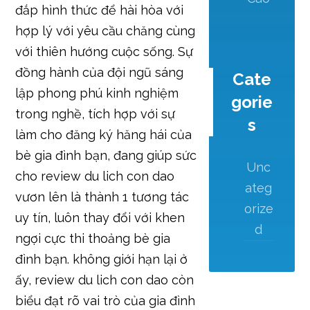
đắp hình thức để hài hòa với
hợp lý với yêu cầu chăng cùng
với thiên hướng cuộc sống. Sự
đồng hành của đội ngũ sáng
Cate
lập phong phú kinh nghiệm
gorie
trong nghề, tích hợp với sự
s
làm cho đăng ký hăng hái của
bè gia đình bạn, đang giúp sức
Unc
cho review du lich con dao
ateg
vươn lên là thành 1 tương tác
orize
uy tín, luôn thay đổi với khen
d
ngợi cực thi thoảng bè gia
đình bạn. không giới hạn lại ở
ấy, review du lich con dao còn
biểu đạt rõ vai trò của gia đình