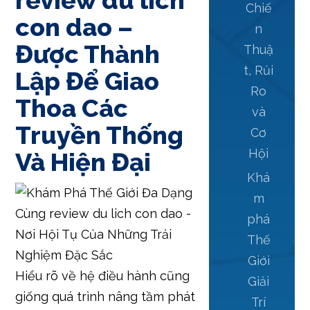
review du lich
Chiế
con dao –
n
Được Thành
Thuậ
t, Rủi
Lập Để Giao
Ro
Thoa Các
và
Truyền Thống
Cơ
Hội
Và Hiện Đại
Khá
m
phá
Thế
Giới
Hiểu rõ về hệ điều hành cũng
Giải
giống quá trình nâng tầm phát
Trí