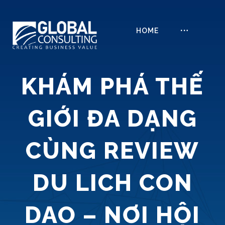
HOME
KHÁM PHÁ THẾ
GIỚI ĐA DẠNG
CÙNG REVIEW
DU LICH CON
DAO – NƠI HỘI