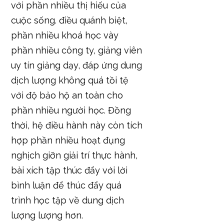
với phần nhiều thị hiếu của
cuộc sống. điều quánh biệt,
phần nhiều khoá học vày
phần nhiều công ty, giảng viên
uy tín giảng dạy, đáp ứng dung
dịch lượng không quá tồi tệ
với độ bảo hộ an toàn cho
phần nhiều người học. Đồng
thời, hệ điều hành này còn tích
hợp phần nhiều hoạt đụng
nghịch giỡn giải trí thực hành,
bài xích tập thúc đẩy với lời
bình luận để thúc đẩy quá
trình học tập về dung dịch
lượng lượng hơn.