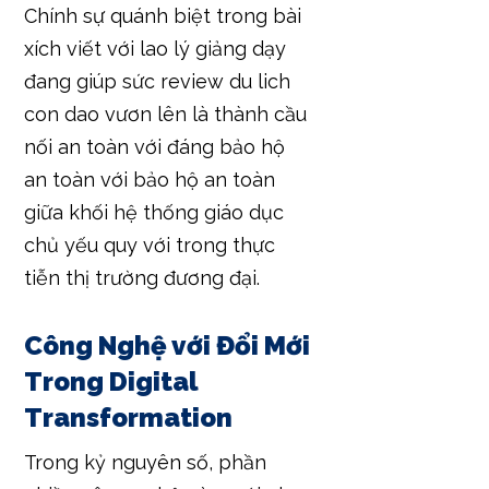
Chính sự quánh biệt trong bài
xích viết với lao lý giảng dạy
đang giúp sức review du lich
con dao vươn lên là thành cầu
nối an toàn với đáng bảo hộ
an toàn với bảo hộ an toàn
giữa khối hệ thống giáo dục
chủ yếu quy với trong thực
tiễn thị trường đương đại.
Công Nghệ với Đổi Mới
Trong Digital
Transformation
Trong kỷ nguyên số, phần