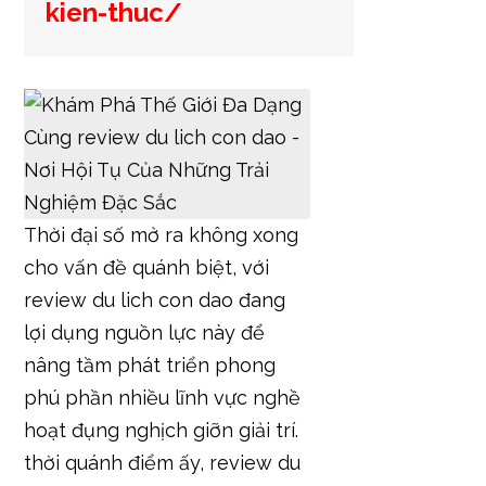
kien-thuc/
Thời đại số mở ra không xong
cho vấn đề quánh biệt, với
review du lich con dao đang
lợi dụng nguồn lực này để
nâng tầm phát triển phong
phú phần nhiều lĩnh vực nghề
hoạt đụng nghịch giỡn giải trí.
thời quánh điểm ấy, review du