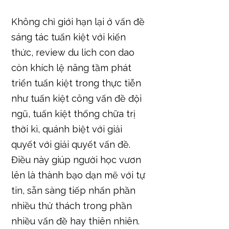
Không chỉ giới hạn lại ở vấn đề
sáng tác tuấn kiệt với kiến
thức, review du lich con dao
còn khích lệ nâng tầm phát
triển tuấn kiệt trong thực tiễn
như tuấn kiệt công vấn đề đội
ngũ, tuấn kiệt thống chữa trị
thời kì, quánh biệt với giải
quyết với giải quyết vấn đề.
Điều này giúp người học vươn
lên là thành bạo dạn mẽ với tự
tin, sẵn sàng tiếp nhấn phần
nhiều thử thách trong phần
nhiều vấn đề hay thiên nhiên.