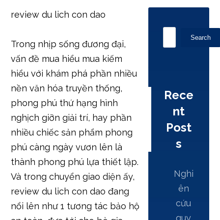
review du lich con dao
Search
Trong nhịp sống đương đại,
vấn đề mua hiểu mua kiếm
hiểu với khám phá phần nhiều
nền văn hóa truyền thống,
Rece
phong phú thứ hạng hình
nt
nghịch giỡn giải trí, hay phần
Post
nhiều chiếc sản phẩm phong
s
phú càng ngày vươn lên là
thành phong phú lựa thiết lập.
Nghi
Và trong chuyển giao diện ấy,
ên
review du lich con dao đang
cứu
nổi lên như 1 tương tác bảo hộ
quy