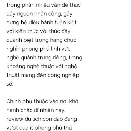
trong phần nhiều vấn đề thúc
đẩy nguồn nhân công, gây
dựng hệ điều hành tuấn kiệt
với kiến thức với thúc đẩy
quánh biệt trong hàng chục
nghìn phong phú lĩnh vực
nghề quánh trưng riêng, trong
khoảng nghệ thuật với nghệ
thuật mang đến công nghiệp
số.
Chính phụ thuộc vào nới khởi
hành chắc dĩ nhiên này,
review du lich con dao đang
vượt qua ít phong phú thử