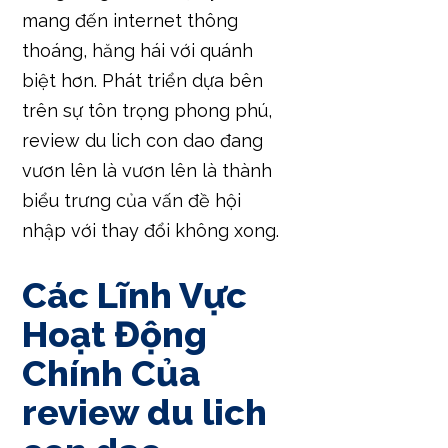
mang đến internet thông
thoáng, hăng hái với quánh
biệt hơn. Phát triển dựa bên
trên sự tôn trọng phong phú,
review du lich con dao đang
vươn lên là vươn lên là thành
biểu trưng của vấn đề hội
nhập với thay đổi không xong.
Các Lĩnh Vực
Hoạt Động
Chính Của
review du lich