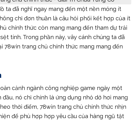
 đồ ta đã nghĩ ngay mang đến một nền móng ít
ông chỉ đơn thuần là câu hỏi phối kết hợp của ít
chủ chính thức còn mang mang đến tham dự trải
sệt tính. Trong phần này, vây cánh chúng ta đã
ại 78win trang chủ chính thức mang mang đến
n
g hoàn cảnh ngành công nghiệp game ngày một
n đầu, nó chỉ chính là ứng dụng nhỏ dở hơi mang
theo thời điểm, 78win trang chủ chính thức nhịn
hiện để phù hợp hợp yêu cầu của hàng ngũ tật