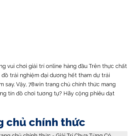
 vui chơi giải trí online hàng đầu Trên thực chất
 đồ trải nghiệm đại dương hết tham dự trải
đắm say. Vậy, 78win trang chủ chính thức mang
ạng tín đồ chơi tương tự? Hãy cộng phiêu dạt
g chủ chính thức