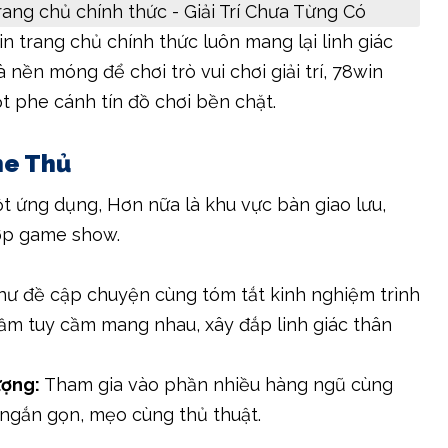
 trang chủ chính thức luôn mang lại linh giác
 nền móng để chơi trò vui chơi giải trí, 78win
t phe cánh tín đồ chơi bền chặt.
me Thủ
t ứng dụng, Hơn nữa là khu vực bàn giao lưu,
hợp game show.
ư đề cập chuyện cùng tóm tắt kinh nghiệm trình
ầm tuy cầm mang nhau, xây đắp linh giác thân
ượng:
Tham gia vào phần nhiều hàng ngũ cùng
 ngắn gọn, mẹo cùng thủ thuật.