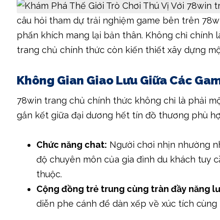
câu hỏi tham dự trải nghiệm game bên trên 78win
phấn khích mang lại bản thân. Không chỉ chính là
trang chủ chính thức còn kiến thiết xây dựng mộ
Không Gian Giao Lưu Giữa Các Ga
78win trang chủ chính thức không chỉ là phải mộ
gắn kết giữa đại dương hết tín đồ thương phù 
Chức năng chat:
Người chơi nhịn nhường nh
độ chuyên môn của gia đình du khách tuy c
thuộc.
Cộng đồng trẻ trung cùng tràn đầy năng l
diễn phe cánh để dàn xếp về xúc tích cùng