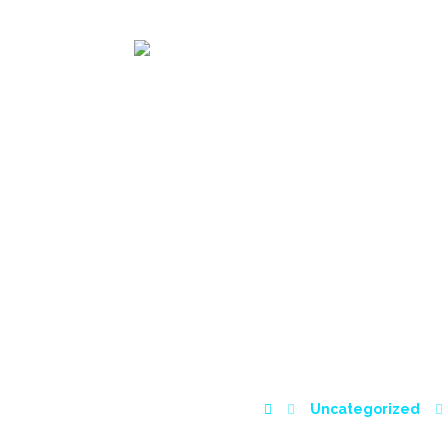
KHÁM PHÁ THẾ 
TRANG CHỦ CHÍN
Uncategorized