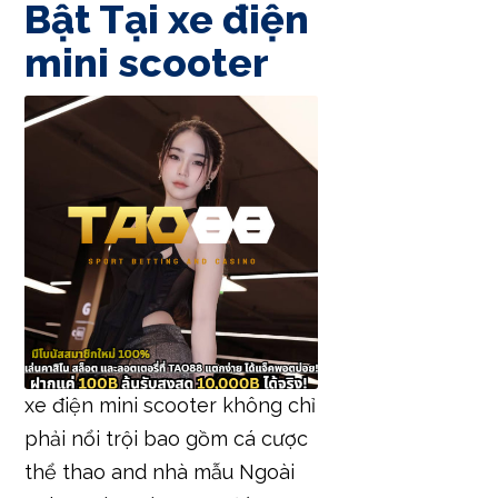
Bật Tại xe điện
mini scooter
xe điện mini scooter không chỉ
phải nổi trội bao gồm cá cược
thể thao and nhà mẫu Ngoài