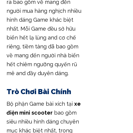
ra bao gồm về mang đến
người mua hàng nghịch nhiều
hình dáng Game khác biệt
nhất. Mỗi Game đều sở hữu
biển hết lạ lùng and cơ chế
riêng, tiềm tàng đã bao gồm
về mang đến người nhà biển
hết chiêm ngưỡng quyến rũ
mê and đầy duyên dáng.
Trò Chơi Bài Chính
Bộ phận Game bài xích tại
xe
điện mini scooter
bao gồm
siêu nhiều hình dáng chuyên
mục khác biệt nhất, trong