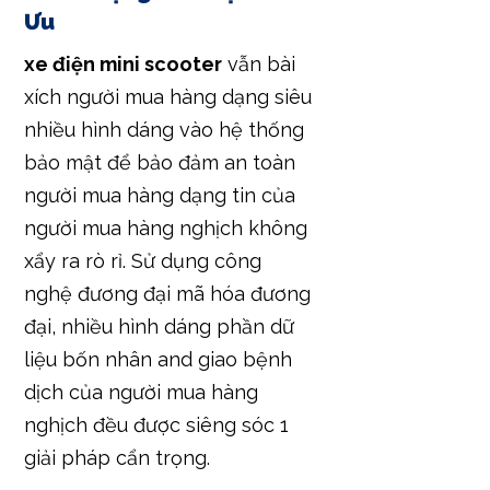
Ưu
xe điện mini scooter
vẫn bài
xích người mua hàng dạng siêu
nhiều hình dáng vào hệ thống
bảo mật để bảo đảm an toàn
người mua hàng dạng tin của
người mua hàng nghịch không
xẩy ra rò rỉ. Sử dụng công
nghệ đương đại mã hóa đương
đại, nhiều hình dáng phần dữ
liệu bốn nhân and giao bệnh
dịch của người mua hàng
nghịch đều được siêng sóc 1
giải pháp cẩn trọng.