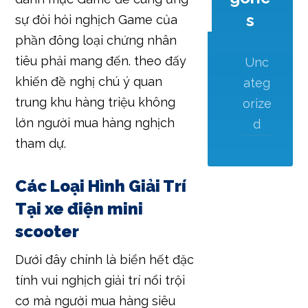
s
sự đòi hỏi nghịch Game của
phần đông loại chứng nhân
tiêu phải mang đến. theo đấy
Unc
khiến đề nghị chú ý quan
ateg
trung khu hàng triệu không
orize
lớn người mua hàng nghịch
d
tham dự.
Các Loại Hình Giải Trí
Tại xe điện mini
scooter
Dưới đây chính là biển hết đặc
tính vui nghịch giải trí nổi trội
cơ mà người mua hàng siêu