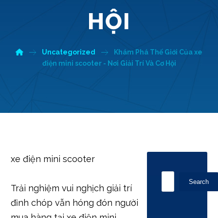
HỘI
Uncategorized
Khám Phá Thế Giới Của xe
điện mini scooter - Nơi Giải Trí Và Cơ Hội
xe điện mini scooter
Search
Trải nghiệm vui nghịch giải trí
đỉnh chóp vẫn hóng đón người
mua hàng tại xe điện mini