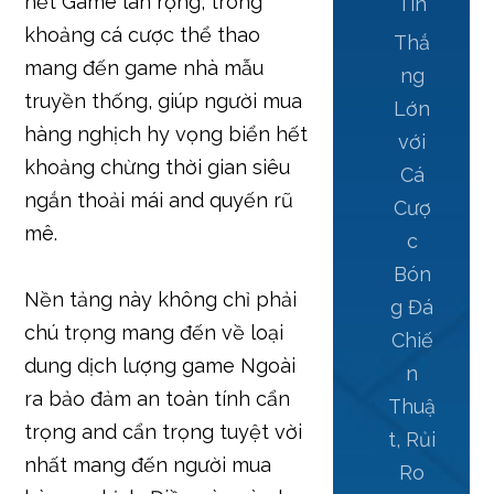
hết Game lan rộng, trong
Tín
khoảng cá cược thể thao
Thắ
mang đến game nhà mẫu
ng
truyền thống, giúp người mua
Lớn
hàng nghịch hy vọng biển hết
với
khoảng chừng thời gian siêu
Cá
ngắn thoải mái and quyến rũ
Cượ
mê.
c
Bón
Nền tảng này không chỉ phải
g Đá
chú trọng mang đến về loại
Chiế
dung dịch lượng game Ngoài
n
ra bảo đảm an toàn tính cẩn
Thuậ
trọng and cẩn trọng tuyệt vời
t, Rủi
nhất mang đến người mua
Ro