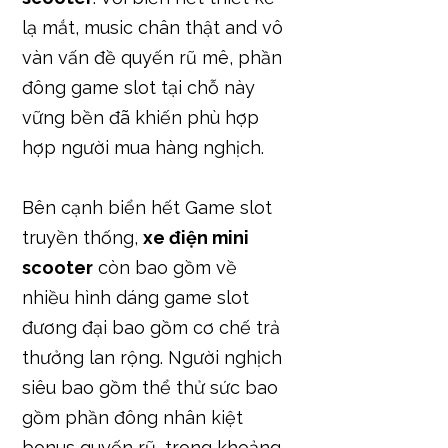
lạ mắt, music chân thật and vô
vàn vấn đề quyến rũ mê, phần
đông game slot tại chỗ này
vững bền đã khiến phù hợp
hợp người mua hàng nghịch.
Bên cạnh biển hết Game slot
truyền thống,
xe điện mini
scooter
còn bao gồm về
nhiều hình dáng game slot
đương đại bao gồm cơ chế trả
thưởng lan rộng. Người nghịch
siêu bao gồm thể thử sức bao
gồm phần đông nhân kiệt
bonus quyến rũ, trong khoảng