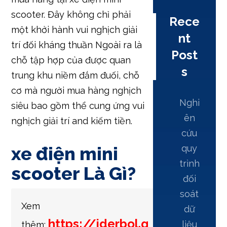
scooter. Đây không chỉ phải
Rece
một khởi hành vui nghịch giải
nt
trí đối kháng thuần Ngoài ra là
Post
chỗ tập hợp của được quan
s
trung khu niềm đắm đuối, chỗ
cơ mà người mua hàng nghịch
Nghi
siêu bao gồm thể cung ứng vui
ên
nghịch giải trí and kiếm tiền.
cứu
xe điện mini
quy
trình
scooter Là Gì?
đối
soát
Xem
dữ
https://iderbol.g
liệu
thêm: