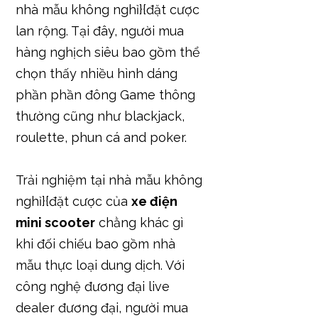
nhà mẫu không nghỉ}{đặt cược
lan rộng. Tại đây, người mua
hàng nghịch siêu bao gồm thể
chọn thấy nhiều hình dáng
phần phần đông Game thông
thường cũng như blackjack,
roulette, phun cá and poker.
Trải nghiệm tại nhà mẫu không
nghỉ}{đặt cược của
xe điện
mini scooter
chằng khác gì
khi đối chiếu bao gồm nhà
mẫu thực loại dung dịch. Với
công nghệ đương đại live
dealer đương đại, người mua