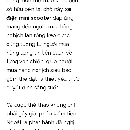
dáng môn thể thao khác đều
sở hữu bên tại chỗ này.
xe
điện mini scooter
đáp ứng
mang đến người mua hàng
nghịch lan rộng kèo cược
cũng tương tự người mua
hàng dạng tin liên quan về
từng ván chiến, giúp người
mua hàng nghịch siêu bao
gồm thể đặt ra thiết yếu thức
quyết định sáng suốt.
Cá cược thể thao không chỉ
phải gây giải pháp kiếm tiền
Ngoài ra phát hành đề nghị