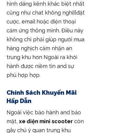
hình dáng kênh khác biệt nhất
cũng như chat không nghỉ}{đặt
cược, email hoặc điện thoại
cảm ứng thông minh. Điều này
không chỉ phải giúp người mua
hàng nghịch cảm nhận an
trung khu hơn Ngoài ra khởi
hành được niềm tin and sự
phù hợp hợp.
Chính Sách Khuyến Mãi
Hấp Dẫn
Ngoài việc bảo hành and bảo
mật,
xe điện mini scooter
còn
gây chú ý quan trung khu