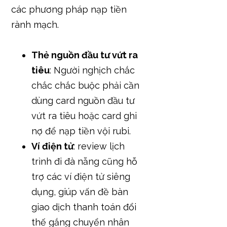
các phương pháp nạp tiền
rành mạch.
Thẻ nguồn đầu tư vứt ra
tiêu
: Người nghịch chắc
chắc chắc buộc phải cần
dùng card nguồn đầu tư
vứt ra tiêu hoặc card ghi
nợ để nạp tiền vội rubi.
Ví điện tử
: review lịch
trình đi đà nẵng cũng hỗ
trợ các ví điện tử siêng
dụng, giúp vấn đề bàn
giao dịch thanh toán đổi
thế gắng chuyển nhân