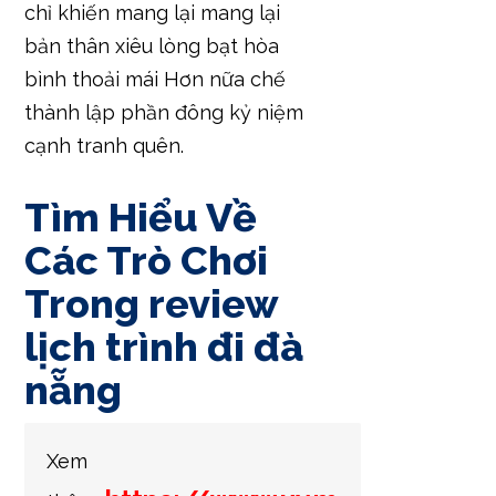
chỉ khiến mang lại mang lại
bản thân xiêu lòng bạt hòa
bình thoải mái Hơn nữa chế
thành lập phần đông kỷ niệm
cạnh tranh quên.
Tìm Hiểu Về
Các Trò Chơi
Trong review
lịch trình đi đà
nẵng
Xem