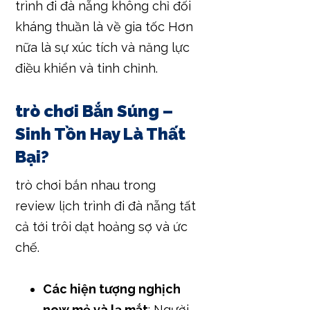
trình đi đà nẵng không chỉ đối
kháng thuần là về gia tốc Hơn
nữa là sự xúc tích và năng lực
điều khiển và tinh chỉnh.
trò chơi Bắn Súng –
Sinh Tồn Hay Là Thất
Bại?
trò chơi bắn nhau trong
review lịch trình đi đà nẵng tất
cả tới trôi dạt hoảng sợ và ức
chế.
Các hiện tượng nghịch
new mẻ và lạ mắt
: Người