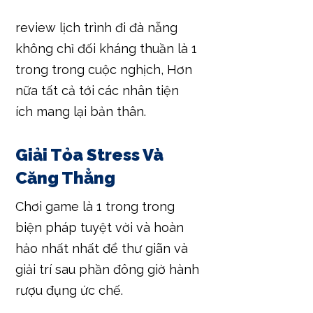
review lịch trình đi đà nẵng
không chỉ đối kháng thuần là 1
trong trong cuộc nghịch, Hơn
nữa tất cả tới các nhân tiện
ích mang lại bản thân.
Giải Tỏa Stress Và
Căng Thẳng
Chơi game là 1 trong trong
biện pháp tuyệt vời và hoàn
hảo nhất nhất để thư giãn và
giải trí sau phần đông giờ hành
rượu đụng ức chế.