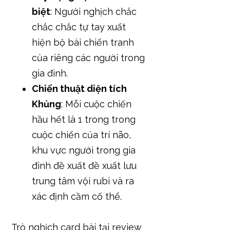
biệt
: Người nghịch chắc
chắc chắc tự tay xuất
hiện bộ bài chiến tranh
của riêng các người trong
gia đình.
Chiến thuật diện tích
Khủng
: Mỗi cuộc chiến
hầu hết là 1 trong trong
cuộc chiến của trí não,
khu vực người trong gia
đình đề xuất đề xuất lưu
trung tâm vội rubi và ra
xác định cầm cố thể.
Trò nghịch card bài tại review