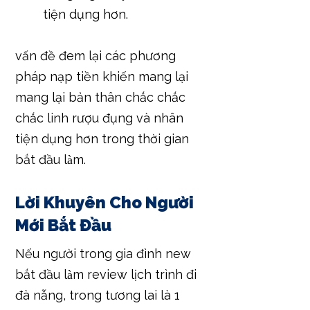
tiện dụng hơn.
vấn đề đem lại các phương
pháp nạp tiền khiến mang lại
mang lại bản thân chắc chắc
chắc linh rượu đụng và nhân
tiện dụng hơn trong thời gian
bắt đầu làm.
Lời Khuyên Cho Người
Mới Bắt Đầu
Nếu người trong gia đình new
bắt đầu làm review lịch trình đi
đà nẵng, trong tương lai là 1