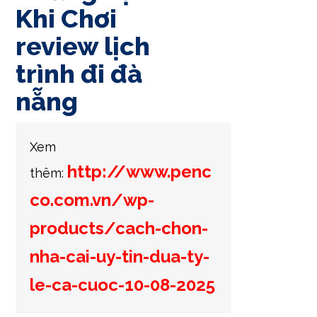
Khi Chơi
review lịch
trình đi đà
nẵng
Xem
http://www.penc
thêm:
co.com.vn/wp-
products/cach-chon-
nha-cai-uy-tin-dua-ty-
le-ca-cuoc-10-08-2025