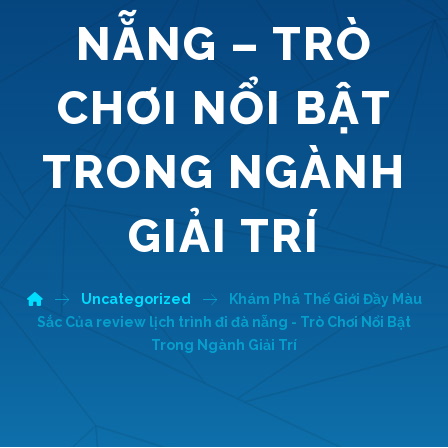
NẴNG – TRÒ
CHƠI NỔI BẬT
TRONG NGÀNH
GIẢI TRÍ
Uncategorized
Khám Phá Thế Giới Đầy Màu
Sắc Của review lịch trình đi đà nẵng - Trò Chơi Nổi Bật
Trong Ngành Giải Trí