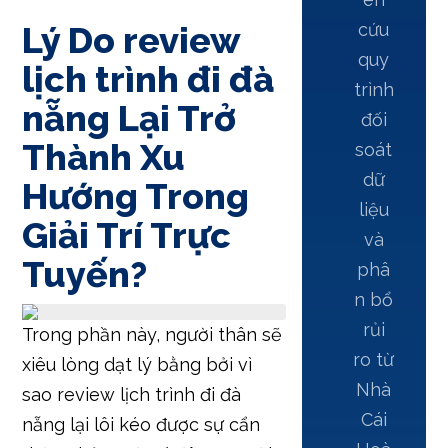
Lý Do review
cứu
quy
lịch trình đi đà
trình
nẵng Lại Trở
đối
Thành Xu
soát
dữ
Hướng Trong
liệu
Giải Trí Trực
và
Tuyến?
phâ
n bổ
rủi
Trong phần này, người thân sẽ
ro từ
xiêu lòng dạt lý bằng bởi vì
Nhà
sao review lịch trình đi đà
Cái
nẵng lại lôi kéo được sự cẩn