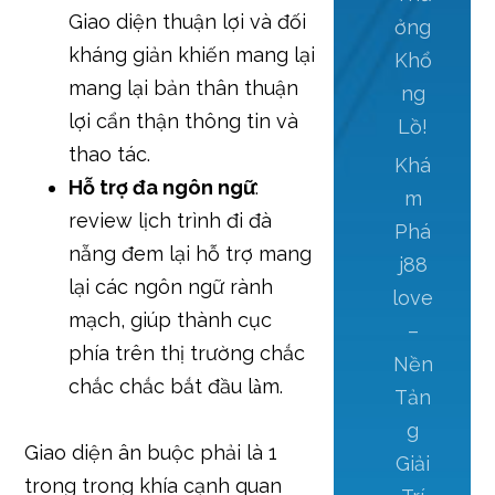
Giao diện thuận lợi và đối
ởng
kháng giản khiến mang lại
Khổ
mang lại bản thân thuận
ng
lợi cẩn thận thông tin và
Lồ!
thao tác.
Khá
Hỗ trợ đa ngôn ngữ
:
m
review lịch trình đi đà
Phá
nẵng đem lại hỗ trợ mang
j88
lại các ngôn ngữ rành
love
mạch, giúp thành cục
–
phía trên thị trường chắc
Nền
chắc chắc bắt đầu làm.
Tản
g
Giao diện ân buộc phải là 1
Giải
trong trong khía cạnh quan