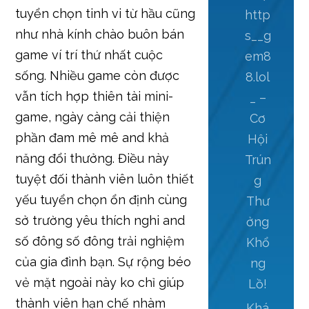
tuyển chọn tinh vi từ hầu cũng
http
như nhà kính chào buôn bán
s__g
game ví trí thứ nhất cuộc
em8
sống. Nhiều game còn được
8.lol
vẫn tích hợp thiên tài mini-
_ –
game, ngày càng cải thiện
Cơ
phần đam mê mê and khả
Hội
năng đổi thưởng. Điều này
Trún
tuyệt đối thành viên luôn thiết
g
yếu tuyển chọn ổn định cùng
Thư
sở trường yêu thích nghi and
ởng
số đông số đông trải nghiệm
Khổ
của gia đình bạn. Sự rộng béo
ng
vẻ mặt ngoài này ko chỉ giúp
Lồ!
thành viên hạn chế nhàm
Khá