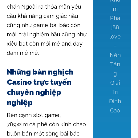
chán Ngoài ra thỏa mãn yêu
m
cầu khả năng cảm giác hầu
Phá
cũng như game bài bác còn
j88
mới, trải nghiệm hầu cũng như
love
xiêu bạt còn mới mẻ and đầy
–
đam mê mê.
Nền
Tản
Những bàn nghịch
g
Casino trực tuyến
Giải
chuyên nghiệp
Trí
Đỉnh
nghiệp
Cao
Bên cạnh slot game,
789win1.cà phê còn kính chào
buôn bán một sòng bài bác