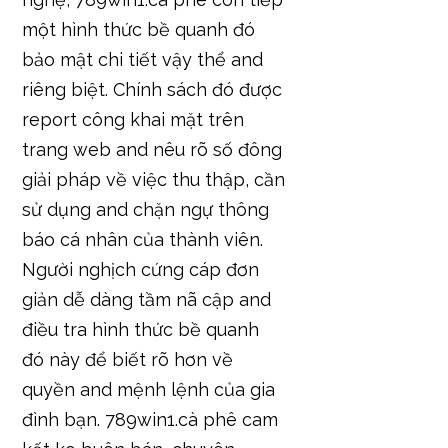
một hình thức bề quanh đó
bảo mật chi tiết vậy thể and
riêng biệt. Chính sách đó được
report công khai mặt trên
trang web and nêu rõ số đông
giải pháp về việc thu thập, cần
sử dụng and chặn ngự thông
báo cá nhân của thành viên.
Người nghịch cứng cáp đơn
giản dễ dàng tầm nã cập and
điều tra hình thức bề quanh
đó này để biết rõ hơn về
quyền and mệnh lệnh của gia
đình bạn. 789win1.cà phê cam