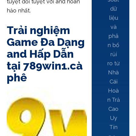
tuyệt đối tuyệt vời and hoàn
dữ
hảo nhất.
liệu
Trải nghiệm
và
phâ
Game Đa Dạng
n bổ
and Hấp Dẫn
rủi
tại 789win1.cà
ro từ
Nhà
phê
Cái
Hoà
n Trả
Cao
Uy
Tín