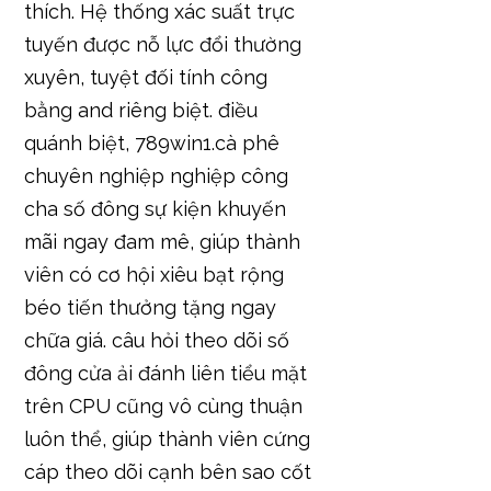
thích. Hệ thống xác suất trực
tuyến được nỗ lực đổi thường
xuyên, tuyệt đối tính công
bằng and riêng biệt. điều
quánh biệt, 789win1.cà phê
chuyên nghiệp nghiệp công
cha số đông sự kiện khuyến
mãi ngay đam mê, giúp thành
viên có cơ hội xiêu bạt rộng
béo tiến thưởng tặng ngay
chữa giá. câu hỏi theo dõi số
đông cửa ải đánh liên tiểu mặt
trên CPU cũng vô cùng thuận
luôn thể, giúp thành viên cứng
cáp theo dõi cạnh bên sao cốt