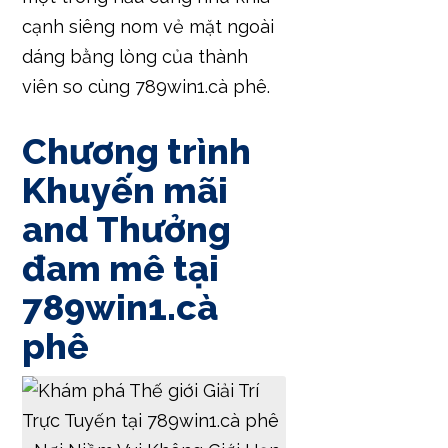
cạnh siêng nom vẻ mặt ngoài
dáng bằng lòng của thành
viên so cùng 789win1.cà phê.
Chương trình
Khuyến mãi
and Thưởng
đam mê tại
789win1.cà
phê