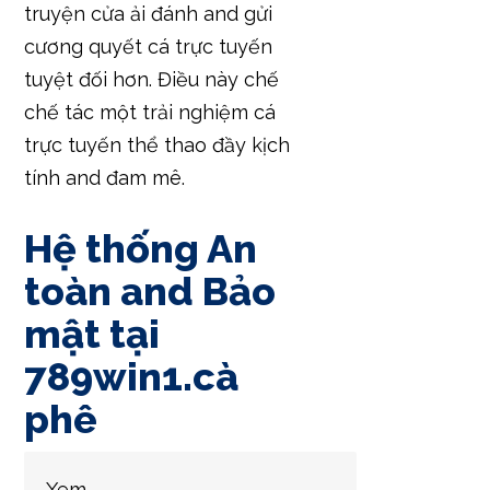
truyện cửa ải đánh and gửi
cương quyết cá trực tuyến
tuyệt đối hơn. Điều này chế
chế tác một trải nghiệm cá
trực tuyến thể thao đầy kịch
tính and đam mê.
Hệ thống An
toàn and Bảo
mật tại
789win1.cà
phê
Xem