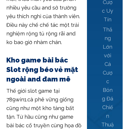
Cượ
nhiều yêu cầu and sở trường
c Uy
yêu thích nghi của thành viên.
Tín
Điều này chế chế tác một trải
Thắ
nghiệm rộng tủ rộng rãi and
ng
ko bao giờ nhàm chán.
Lớn
với
Kho game bài bác
Cá
Slot rộng béo vẻ mặt
Cượ
ngoài and đam mê
c
Bón
Thế giới slot game tại
g Đá
789win1.cà phê vững giống
Chiế
cũng như một kho tàng bất
n
tận. Từ hầu cũng như game
Thuậ
bài bác cổ truyền cùng họa đồ