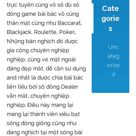
trực tuyến cùng vô số đủ số
Cate
đông game bài bác vô cùng
gorie
thân mật cũng như Baccarat,
s
Blackjack, Roulette, Poker…
Những bàn nghịch đó được
Unc
gia công chuyên nghiệp
ateg
nghiệp, cùng vẻ mặt ngoài
orize
dáng đẹp mắt, dễ cần sử dụng
d
and nhất là được chia bài bác
liên tiểu bởi số đông Dealer
vẫn mắt, chuyên nghiệp
nghiệp. Điều này mang lại
mang lại thành viên xiêu bạt
sống động giống cũng như
đang nghịch tại một sòng bài