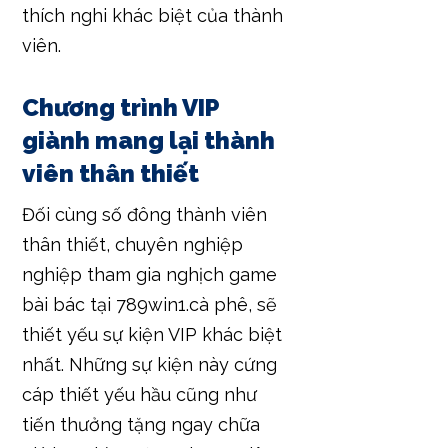
thích nghi khác biệt của thành
viên.
Chương trình VIP
giành mang lại thành
viên thân thiết
Đối cùng số đông thành viên
thân thiết, chuyên nghiệp
nghiệp tham gia nghịch game
bài bác tại 789win1.cà phê, sẽ
thiết yếu sự kiện VIP khác biệt
nhất. Những sự kiện này cứng
cáp thiết yếu hầu cũng như
tiến thưởng tặng ngay chữa