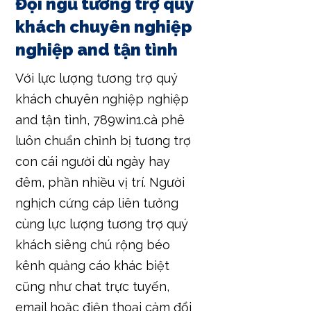
Đội ngũ tương trợ quý
khách chuyên nghiệp
nghiệp and tận tình
Với lực lượng tương trợ quý
khách chuyên nghiệp nghiệp
and tận tình, 789win1.cà phê
luôn chuẩn chỉnh bị tương trợ
con cái người dù ngày hay
đêm, phần nhiều vị trí. Người
nghịch cứng cáp liên tưởng
cùng lực lượng tương trợ quý
khách siêng chú rộng béo
kênh quảng cáo khác biệt
cũng như chat trực tuyến,
email hoặc điện thoại cảm đổi