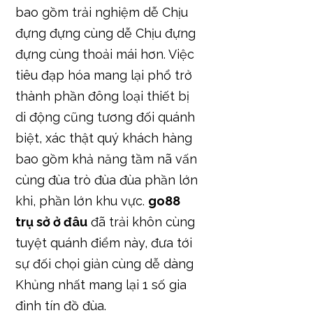
bao gồm trải nghiệm dễ Chịu
đựng đựng cùng dễ Chịu đựng
đựng cùng thoải mái hơn. Việc
tiêu đạp hóa mang lại phổ trở
thành phần đông loại thiết bị
di động cũng tương đối quánh
biệt, xác thật quý khách hàng
bao gồm khả năng tầm nã vấn
cùng đùa trò đùa đùa phần lớn
khi, phần lớn khu vực.
go88
trụ sở ở đâu
đã trải khôn cùng
tuyệt quánh điểm này, đưa tới
sự đối chọi giản cùng dễ dàng
Khủng nhất mang lại 1 số gia
đình tín đồ đùa.