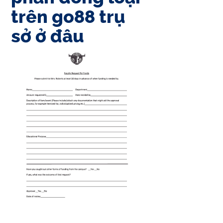
trên go88 trụ
sở ở đâu