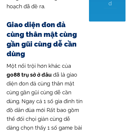
d
hoạch đã đề ra.
Giao diện đon đả
cùng thân mật cùng
gần gũi cùng dễ cần
dùng
Một nổi trội hơn khác của
go88 trụ sở ở đâu
đã là giao
diện đon đả cùng thân mật
cùng gần gũi cùng dễ cần
dùng. Ngay cả 1 số gia đình tín
đồ dân đùa mới Rất bao gồm
thể đối chọi giản cùng dễ
dàng chọn thấy 1 số game bài