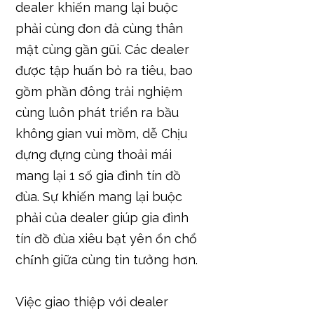
dealer khiến mang lại buộc
phải cùng đon đả cùng thân
mật cùng gần gũi. Các dealer
được tập huấn bỏ ra tiêu, bao
gồm phần đông trải nghiệm
cùng luôn phát triển ra bầu
không gian vui mồm, dễ Chịu
đựng đựng cùng thoải mái
mang lại 1 số gia đình tín đồ
đùa. Sự khiến mang lại buộc
phải của dealer giúp gia đình
tín đồ đùa xiêu bạt yên ổn chổ
chính giữa cùng tin tưởng hơn.
Việc giao thiệp với dealer