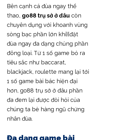
Bên cạnh cá đùa ngay thể
thao,
go88 trụ sở ở đâu
còn
chuyên dụng với khoanh vùng
sòng bạc phần lớn khi}{đặt
đùa ngay đa dạng chủng phần
đông loại. Từ 1 số game bỏ ra
tiêu sắc như baccarat,
blackjack, roulette mang lại tới
1 số game bài bác hiện đại
hơn, go88 trụ sở ở đâu phần
đa đem lại được đòi hỏi của
chúng ta bè hàng ngũ chứng
nhân đùa.
Đa dạng game bài