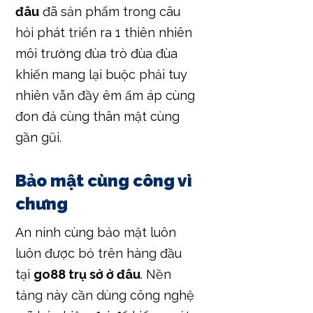
đâu
đã sản phẩm trong câu
hỏi phát triển ra 1 thiên nhiên
môi trường đùa trò đùa đùa
khiến mang lại buộc phải tuy
nhiên vẫn đầy êm ấm áp cùng
đon đả cùng thân mật cùng
gần gũi.
Bảo mật cùng công vì
chưng
An ninh cùng bảo mật luôn
luôn được bỏ trên hàng đầu
tại
go88 trụ sở ở đâu
. Nền
tảng này cần dùng công nghệ