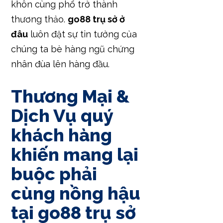
khôn cùng phổ trở thành
thương thảo.
go88 trụ sở ở
đâu
luôn đặt sự tin tưởng của
chúng ta bè hàng ngũ chứng
nhân đùa lên hàng đầu.
Thương Mại &
Dịch Vụ quý
khách hàng
khiến mang lại
buộc phải
cùng nồng hậu
tại go88 trụ sở