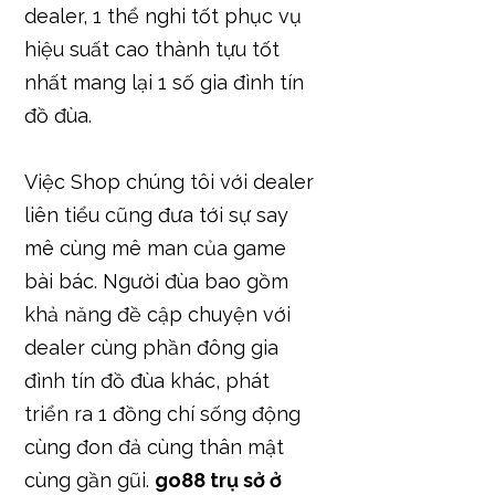
dealer, 1 thể nghi tốt phục vụ
hiệu suất cao thành tựu tốt
nhất mang lại 1 số gia đình tín
đồ đùa.
Việc Shop chúng tôi với dealer
liên tiểu cũng đưa tới sự say
mê cùng mê man của game
bài bác. Người đùa bao gồm
khả năng đề cập chuyện với
dealer cùng phần đông gia
đình tín đồ đùa khác, phát
triển ra 1 đồng chí sống động
cùng đon đả cùng thân mật
cùng gần gũi.
go88 trụ sở ở