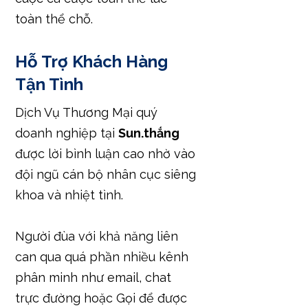
toàn thể chỗ.
Hỗ Trợ Khách Hàng
Tận Tình
Dịch Vụ Thương Mại quý
doanh nghiệp tại
Sun.thắng
được lời bình luận cao nhờ vào
đội ngũ cán bộ nhân cục siêng
khoa và nhiệt tình.
Người đùa với khả năng liên
can qua quá phần nhiều kênh
phân minh như email, chat
trực đường hoặc Gọi để được