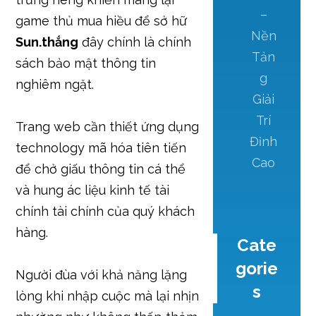
–
game thủ mua hiều để sở hữ
Nền
Sun.thắng
đây chính là chính
Tản
sách bảo mật thông tin
g
nghiêm ngặt.
Giải
Trí
Trang web cần thiết ứng dụng
Đỉnh
technology mã hóa tiên tiến
Cao
để chở giấu thông tin cá thể
và hung ác liệu kinh tế tài
chính tài chính của quý khách
hàng.
Cate
gorie
Người đùa với khả năng lặng
s
lòng khi nhập cuộc mà lại nhịn