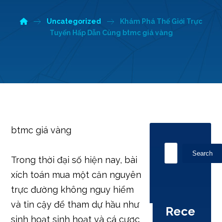
Uncategorized
Khám Phá Thế Giới Trực
Tuyến Hấp Dẫn Cùng btmc giá vàng
btmc giá vàng
Search
Trong thời đại số hiện nay, bài
xích toán mua một căn nguyên
trực đường không nguy hiểm
và tin cậy để tham dự hầu như
Rece
sinh hoạt sinh hoạt và cá cược