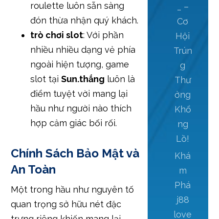
roulette luôn sẵn sàng
_ –
đón thừa nhận quý khách.
Cơ
trò chơi slot
: Với phần
Hội
nhiều nhiều dạng vẻ phía
Trún
ngoài hiện tượng, game
g
slot tại
Sun.thắng
luôn là
Thư
điểm tuyệt vời mang lại
ởng
hầu như người nào thích
Khổ
hợp cảm giác bối rối.
ng
Lồ!
Chính Sách Bảo Mật và
Khá
An Toàn
m
Phá
Một trong hầu như nguyên tố
j88
quan trọng sở hữu nét đặc
love
trưng riêng khiến mang lại