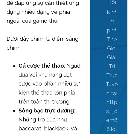
Hội
để đáp ứng sự cần thiết ứng
dụng nhiều dạng vẻ phía
Khá
ngoài của game thủ.
m
phá
Dưới đây chính là điểm sáng
Thế
chính:
Giới
Giải
Cá cược thể thao
: Người
Trí
đùa với khả năng đặt
Trực
cược vào phần nhiều sự
Tuyế
kiện thể thao lớn phía
n tại
trên toàn thị trường.
http
Sòng bạc trực đường
:
s__g
Những trò đùa như
em8
baccarat, blackjack, và
8.lol