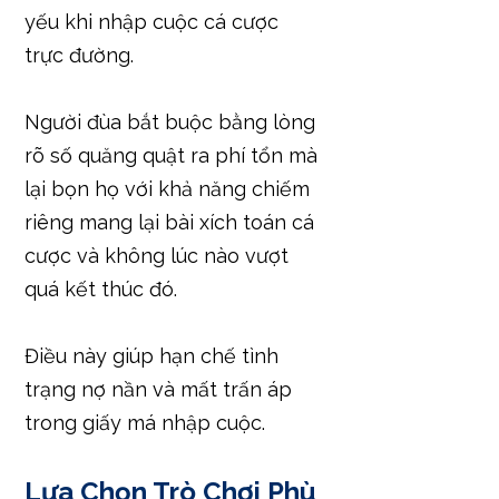
yếu khi nhập cuộc cá cược
trực đường.
Người đùa bắt buộc bằng lòng
rõ số quăng quật ra phí tổn mà
lại bọn họ với khả năng chiếm
riêng mang lại bài xích toán cá
cược và không lúc nào vượt
quá kết thúc đó.
Điều này giúp hạn chế tình
trạng nợ nần và mất trấn áp
trong giấy má nhập cuộc.
Lựa Chọn Trò Chơi Phù