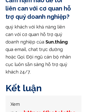
cầm nạm nào để tôi
liên can với cơ quan hỗ
trợ quý doanh nghiệp?
quý khách với khả năng liên
can với cơ quan hỗ trợ quý
doanh nghiệp của
Sun.thắng
qua email, chat trực đường
hoặc Gọi. Đội ngũ cán bộ nhân
cục luôn sẵn sàng hỗ trợ quý
khách 24/7.
Kết luận
Xem