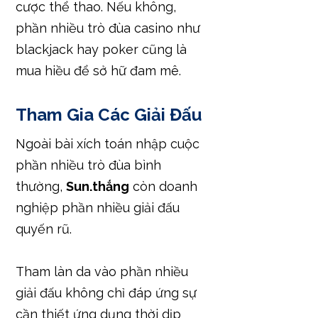
cược thể thao. Nếu không,
phần nhiều trò đùa casino như
blackjack hay poker cũng là
mua hiều để sở hữ đam mê.
Tham Gia Các Giải Đấu
Ngoài bài xích toán nhập cuộc
phần nhiều trò đùa bình
thường,
Sun.thắng
còn doanh
nghiệp phần nhiều giải đấu
quyến rũ.
Tham làn da vào phần nhiều
giải đấu không chỉ đáp ứng sự
cần thiết ứng dụng thời dịp