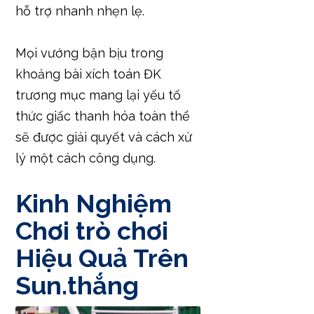
hỗ trợ nhanh nhẹn lẹ.
Mọi vướng bận bịu trong
khoảng bài xích toán ĐK
trương mục mang lại yếu tố
thức giấc thanh hóa toàn thể
sẽ được giải quyết và cách xử
lý một cách công dụng.
Kinh Nghiệm
Chơi trò chơi
Hiệu Quả Trên
Sun.thắng