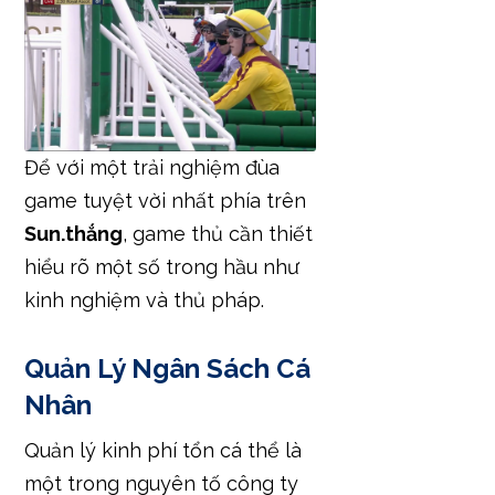
Để với một trải nghiệm đùa
game tuyệt vời nhất phía trên
Sun.thắng
, game thủ cần thiết
hiểu rõ một số trong hầu như
kinh nghiệm và thủ pháp.
Quản Lý Ngân Sách Cá
Nhân
Quản lý kinh phí tổn cá thể là
một trong nguyên tố công ty