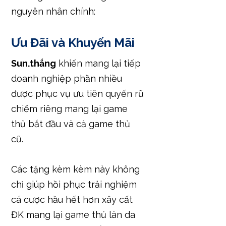
nguyên nhân chính:
Ưu Đãi và Khuyến Mãi
Sun.thắng
khiến mang lại tiếp
doanh nghiệp phần nhiều
được phục vụ ưu tiên quyến rũ
chiếm riêng mang lại game
thủ bắt đầu và cả game thủ
cũ.
Các tặng kèm kèm này không
chỉ giúp hồi phục trải nghiệm
cá cược hầu hết hơn xây cất
ĐK mang lại game thủ làn da