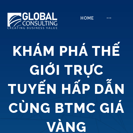
HOME
KHÁM PHÁ THẾ
GIỚI TRỰC
TUYẾN HẤP DẪN
CÙNG BTMC GIÁ
VÀNG