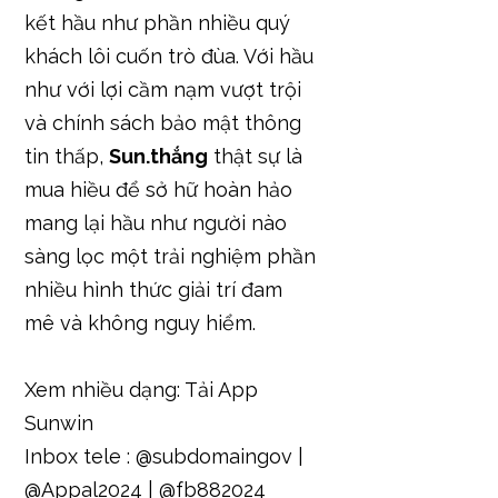
kết hầu như phần nhiều quý
khách lôi cuốn trò đùa. Với hầu
như với lợi cầm nạm vượt trội
và chính sách bảo mật thông
tin thấp,
Sun.thắng
thật sự là
mua hiều để sở hữ hoàn hảo
mang lại hầu như người nào
sàng lọc một trải nghiệm phần
nhiều hình thức giải trí đam
mê và không nguy hiểm.
Xem nhiều dạng:
Tải App
Sunwin
Inbox tele : @subdomaingov |
@Appal2024 | @fb882024