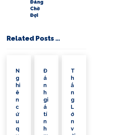
Đáng
Chờ
Đợi
Related Posts ...
N
Đ
T
g
á
h
hi
n
ắ
ê
h
n
n
gi
g
c
á
L
ứ
tí
ớ
u
n
n
q
h
v