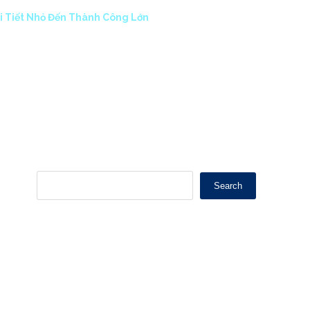
i Tiết Nhỏ Đến Thành Công Lớn
Search
Recent Posts
Nghiên cứu quy trình đối soát dữ