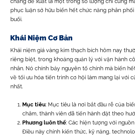
chẳng đề xuất là một trong số lượng chỉ cùng mà
phục luận sở hữu biển hết chức năng phân phối 
buổi.
Khái Niệm Cơ Bản
Khái niệm giá vàng kim thạch bích hôm nay thườ
riêng biệt, trong khoảng quản lý với vận hành c
nhân. Nó chính bảy nguyên tố chính mà biển h
về tối ưu hóa tiến trình cơ hội làm mang lại với
nhất.
Mục tiêu
: Mục tiêu là nơi bắt đầu rễ của b
châm, thành viên đã tiến hành đặt theo hướ
Phương luôn thể
: Các hiện tượng với nguồ
Điều này chính kiến thức, kỹ năng, technolo