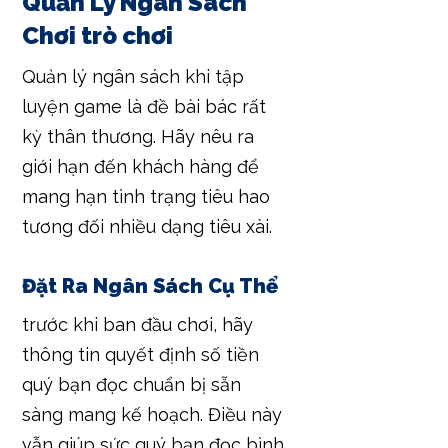
Quản Lý Ngân Sách
Chơi trò chơi
Quản lý ngân sách khi tập
luyện game là đề bài bác rất
kỳ thân thương. Hãy nêu ra
giới hạn đến khách hàng để
mang hạn tình trạng tiêu hao
tương đối nhiều dạng tiêu xài.
Đặt Ra Ngân Sách Cụ Thể
trước khi ban đầu chơi, hãy
thông tin quyết định số tiền
quý bạn đọc chuẩn bị sẵn
sàng mang kế hoạch. Điều này
vẫn giúp sức quý bạn đọc bình