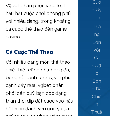
Cượ
V9bet phân phối hàng loạt
c Uy
hầu hết cuộc chơi phong phú
Tín
với nhiều dạng, trong khoảng
Thắ
cá cược thể thao đến game
ng
casino.
Lớn
với
Cá Cược Thể Thao
Cá
Với nhiều dạng môn thể thao
Cượ
chiết biệt cũng như bóng đá,
c
bóng rổ, đánh tennis, với phía
Bón
cạnh đấy nữa, V9bet phân
g Đá
phối đến quý bạn đọc dạng
Chiế
thân thời dịp đặt cược vào hầu
n
hết màn đánh yêu ưng ý của
Thuậ