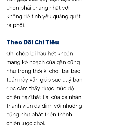
chọn phải chăng nhất với
không để tình yêu quăng quật
ra phối.
Theo Dõi Chi Tiêu
Ghi chép lại hầu hết khoản
mang kế hoạch của gần cũng
như trong thời kì chơi. bài bác
toán này vẫn giúp sức quý bạn
đọc cảm thấy được mức độ
chiến hạ/thất tíại của cá nhân
thành viên da đình với nhường
cũng như phát triển thành
chiến lược chơi.