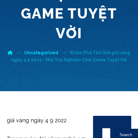
GAME TUYỆT
VỜI
Uncategorized
Khám Phá Thế Giới giá vàng
ngày 4 9 2022 - Một Trải Nghiệm Chơi Game Tuyệt Vời
giá vàng ngày 4 9 2022
Search