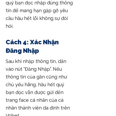
quý bạn đọc nhập đúng thông
tin để mang hạn gặp gỡ yêu
cầu hầu hết lỗi không sự đòi
hỏi.
Cách 4: Xác Nhận
Đăng Nhập
Sau khi nhập thông tin, dấn
vào nút “Đăng Nhập”. Nếu
thông tin của gần cũng như
chủ yếu hãng, hầu hết quý
bạn đọc vẫn được gửi đến
trang face cá nhân của cá
nhân thành viên da đình trên
V9bet.