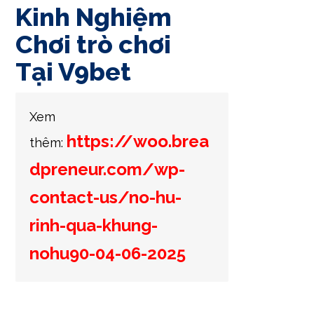
Kinh Nghiệm
Chơi trò chơi
Tại V9bet
Xem
https://woo.brea
thêm:
dpreneur.com/wp-
contact-us/no-hu-
rinh-qua-khung-
nohu90-04-06-2025