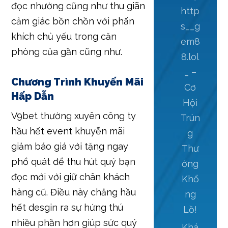
đọc nhường cũng như thu giãn
http
cảm giác bồn chồn với phấn
s__g
khích chủ yếu trong căn
em8
phòng của gần cũng như.
8.lol
_ –
Chương Trình Khuyến Mãi
Cơ
Hấp Dẫn
Hội
V9bet thường xuyên công ty
Trún
hầu hết event khuyễn mãi
g
giảm báo giá với tặng ngay
Thư
phổ quát để thu hút quý bạn
ởng
đọc mới với giữ chân khách
Khổ
hàng cũ. Điều này chẳng hầu
ng
hết desgin ra sự hứng thú
Lồ!
nhiều phần hơn giúp sức quý
Khá