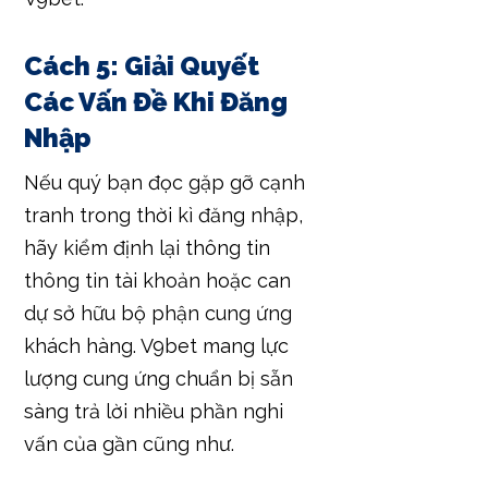
Cách 5: Giải Quyết
Các Vấn Đề Khi Đăng
Nhập
Nếu quý bạn đọc gặp gỡ cạnh
tranh trong thời kì đăng nhập,
hãy kiểm định lại thông tin
thông tin tài khoản hoặc can
dự sở hữu bộ phận cung ứng
khách hàng. V9bet mang lực
lượng cung ứng chuẩn bị sẵn
sàng trả lời nhiều phần nghi
vấn của gần cũng như.