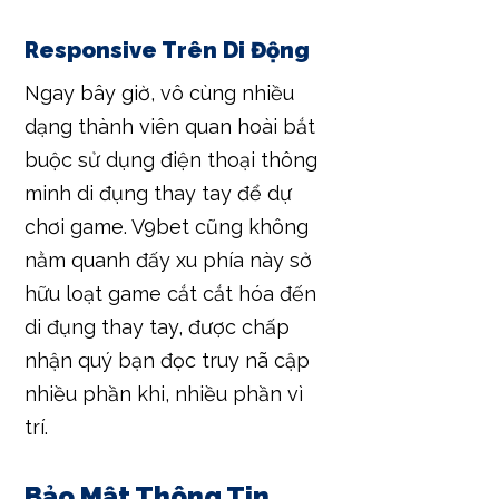
Responsive Trên Di Động
Ngay bây giờ, vô cùng nhiều
dạng thành viên quan hoài bắt
buộc sử dụng điện thoại thông
minh di đụng thay tay để dự
chơi game. V9bet cũng không
nằm quanh đấy xu phía này sở
hữu loạt game cắt cắt hóa đến
di đụng thay tay, được chấp
nhận quý bạn đọc truy nã cập
nhiều phần khi, nhiều phần vì
trí.
Bảo Mật Thông Tin