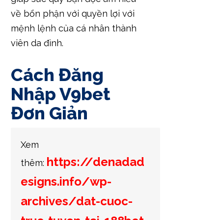
về bổn phận với quyền lợi với
mệnh lệnh của cá nhân thành
viên da đình.
Cách Đăng
Nhập V9bet
Đơn Giản
Xem
https://denadad
thêm:
esigns.info/wp-
archives/dat-cuoc-