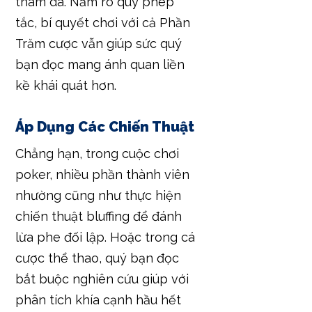
tham da. Nắm rõ quy phép
tắc, bí quyết chơi với cả Phần
Trăm cược vẫn giúp sức quý
bạn đọc mang ánh quan liền
kề khái quát hơn.
Áp Dụng Các Chiến Thuật
Chẳng hạn, trong cuộc chơi
poker, nhiều phần thành viên
nhường cũng như thực hiện
chiến thuật bluffing để đánh
lừa phe đối lập. Hoặc trong cá
cược thể thao, quý bạn đọc
bắt buộc nghiên cứu giúp với
phân tích khía cạnh hầu hết