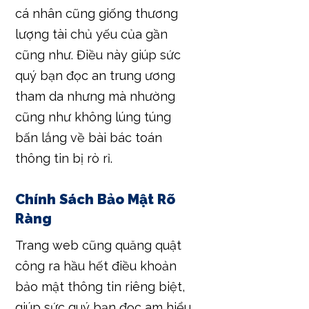
cá nhân cũng giống thương
lượng tài chủ yếu của gần
cũng như. Điều này giúp sức
quý bạn đọc an trung ương
tham da nhưng mà nhường
cũng như không lúng túng
bấn lắng về bài bác toán
thông tin bị rò rỉ.
Chính Sách Bảo Mật Rõ
Ràng
Trang web cũng quăng quật
công ra hầu hết điều khoản
bảo mật thông tin riêng biệt,
giúp sức quý bạn đọc am hiểu