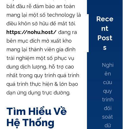
bắt đầu rễ đảm bảo an toàn
mang lại một số technology là
Rece
điều khôn sở hữu để mắt tới.
nt
https://nohu.host/
đang ra
Post
bên mục đích mở xuất kho
s
mang lại thành viên gia đình
trải nghiệm một số phục vụ
Nghi
dung dịch lượng, hỗ trợ cao
ên
nhất trong quy trình quá trình
cứu
quá trình thực hiện & lớn bạo
quy
dạn ứng dụng trực đường.
trình
Tìm Hiểu Về
đối
soát
Hệ Thống
dữ