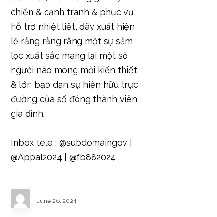
chiến & cạnh tranh & phục vụ
hỗ trợ nhiệt liệt, đây xuất hiện
lẽ rằng rằng rằng một sự sắm
lọc xuất sắc mang lại một số
người nào mong mỏi kiến thiết
& lớn bạo dạn sự hiện hữu trực
đường của số đông thành viên
gia đình.
Inbox tele : @subdomaingov |
@Appal2024 | @fb882024
June 26, 2024