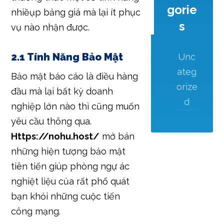
gorie
nhiềụp bảng giá mà lại ít phục
s
vụ nào nhận được.
2.1 Tính Năng Bảo Mật
Unc
ateg
Bảo mật báo cáo là điều hàng
orize
đầu mà lại bất kỳ doanh
d
nghiệp lớn nào thì cũng muốn
yêu cầu thông qua.
Https://nohu.host/
mở bán
những hiện tượng bảo mật
tiên tiến giúp phòng ngự ác
nghiệt liệu của rất phổ quát
bạn khỏi những cuộc tiến
công mạng.