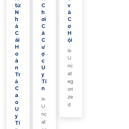
từ
C
v
N
h
à
h
ơi
C
à
C
ơ
C
á
H
ái
C
ội
H
ư
o
ợ
U
à
c
nc
n
U
at
Tr
y
ả
Tí
eg
C
n
ori
a
ze
o
d
U
U
nc
y
at
Tí