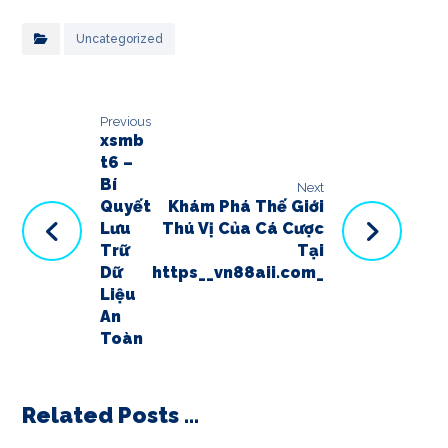
Uncategorized
Previous
xsmb
t6 –
Bí
Next
Quyết
Khám Phá Thế Giới
Lưu
Thú Vị Của Cá Cược
Trữ
Tại
Dữ
https__vn88aii.com_
Liệu
An
Toàn
Related Posts ...