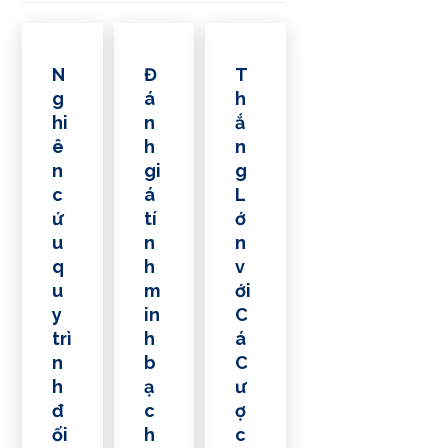
N
Đ
T
g
á
h
hi
n
ắ
ê
h
n
n
gi
g
c
á
L
ứ
tí
ớ
u
n
n
q
h
v
u
m
ới
y
in
C
trì
h
á
n
b
C
h
ạ
ư
đ
c
ợ
ối
h
c