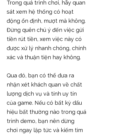
Trong quá trình chơi, hãy quan
sát xem hệ thống có hoạt
động ổn định, mượt mà không.
Đừng quên chú ý đến việc gửi
tiền rút tiền, xem việc này có
được xử lý nhanh chóng, chính
xác và thuận tiện hay không.
Qua đó, bạn có thể đưa ra
nhận xét khách quan về chất
lượng dịch vụ và tính uy tín
của game. Nếu có bất kỳ dấu
hiệu bất thường nào trong quá
trình demo, bạn nên dừng
chơi ngay lập tức và kiếm tìm