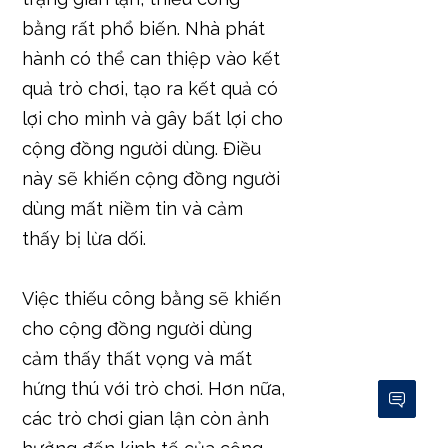
bằng rất phổ biến. Nhà phát
hành có thể can thiệp vào kết
quả trò chơi, tạo ra kết quả có
lợi cho mình và gây bất lợi cho
cộng đồng người dùng. Điều
này sẽ khiến cộng đồng người
dùng mất niềm tin và cảm
thấy bị lừa dối.
Việc thiếu công bằng sẽ khiến
cho cộng đồng người dùng
cảm thấy thất vọng và mất
hứng thú với trò chơi. Hơn nữa,
các trò chơi gian lận còn ảnh