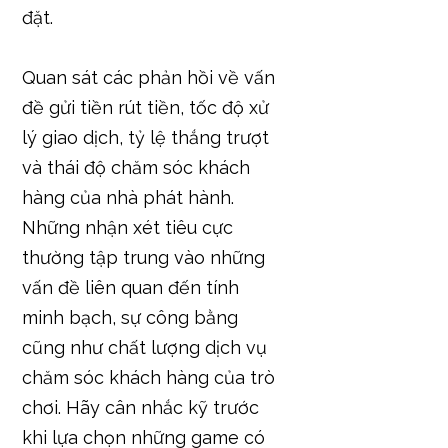
đặt.
Quan sát các phản hồi về vấn
đề gửi tiền rút tiền, tốc độ xử
lý giao dịch, tỷ lệ thắng trượt
và thái độ chăm sóc khách
hàng của nhà phát hành.
Những nhận xét tiêu cực
thường tập trung vào những
vấn đề liên quan đến tính
minh bạch, sự công bằng
cũng như chất lượng dịch vụ
chăm sóc khách hàng của trò
chơi. Hãy cân nhắc kỹ trước
khi lựa chọn những game có