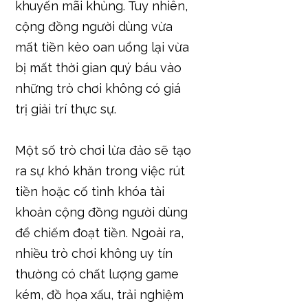
khuyến mãi khủng. Tuy nhiên,
cộng đồng người dùng vừa
mất tiền kèo oan uổng lại vừa
bị mất thời gian quý báu vào
những trò chơi không có giá
trị giải trí thực sự.
Một số trò chơi lừa đảo sẽ tạo
ra sự khó khăn trong việc rút
tiền hoặc cố tình khóa tài
khoản cộng đồng người dùng
để chiếm đoạt tiền. Ngoài ra,
nhiều trò chơi không uy tín
thường có chất lượng game
kém, đồ họa xấu, trải nghiệm