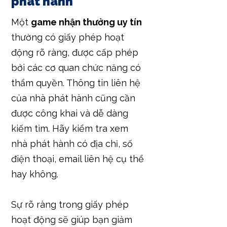
phát hành
Một
game nhận thưởng uy tín
thường có giấy phép hoạt
động rõ ràng, được cấp phép
bởi các cơ quan chức năng có
thẩm quyền. Thông tin liên hệ
của nhà phát hành cũng cần
được công khai và dễ dàng
kiếm tìm. Hãy kiểm tra xem
nhà phát hành có địa chỉ, số
điện thoại, email liên hệ cụ thể
hay không.
Sự rõ ràng trong giấy phép
hoạt động sẽ giúp bạn giảm