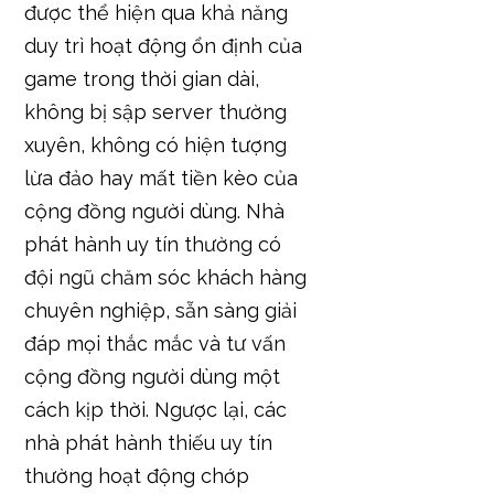
được thể hiện qua khả năng
duy trì hoạt động ổn định của
game trong thời gian dài,
không bị sập server thường
xuyên, không có hiện tượng
lừa đảo hay mất tiền kèo của
cộng đồng người dùng. Nhà
phát hành uy tín thường có
đội ngũ chăm sóc khách hàng
chuyên nghiệp, sẵn sàng giải
đáp mọi thắc mắc và tư vấn
cộng đồng người dùng một
cách kịp thời. Ngược lại, các
nhà phát hành thiếu uy tín
thường hoạt động chớp