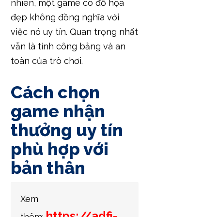
nhiên, một game có đồ họa
đẹp không đồng nghĩa với
việc nó uy tín. Quan trọng nhất
vẫn là tính công bằng và an
toàn của trò chơi.
Cách chọn
game nhận
thưởng uy tín
phù hợp với
bản thân
Xem
https://adfi-
thêm: