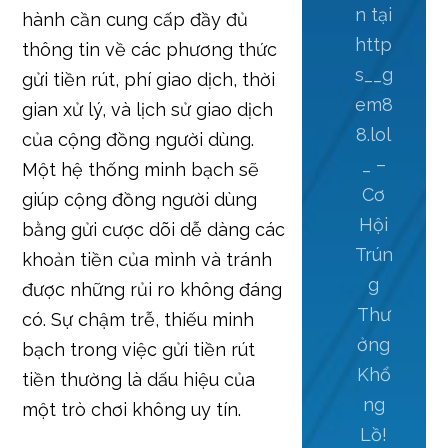
n tại
hành cần cung cấp đầy đủ
http
thông tin về các phương thức
s__g
gửi tiền rút, phí giao dịch, thời
em8
gian xử lý, và lịch sử giao dịch
8.lol
của cộng đồng người dùng.
_ –
Một hệ thống minh bạch sẽ
Cơ
giúp cộng đồng người dùng
Hội
bằng gửi cược dõi dễ dàng các
Trún
khoản tiền của mình và tránh
g
được những rủi ro không đáng
Thư
có. Sự chậm trễ, thiếu minh
ởng
bạch trong việc gửi tiền rút
Khổ
tiền thường là dấu hiệu của
ng
một trò chơi không uy tín.
Lồ!