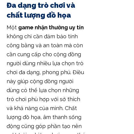
Đa dạng trò chơi và
chất lượng đồ họa
Một
game nhận thưởng uy tín
không chỉ cần đảm bảo tính
công bằng và an toàn mà còn
cần cung cấp cho cộng đồng
người dùng nhiều lựa chọn trò
chơi đa dạng, phong phú. Điều
này giúp cộng đồng người
dùng có thể lựa chọn những
trò chơi phù hợp với sở thích
và khả năng của mình. Chất
lượng đồ họa, âm thanh sống
động cũng góp phần tạo nên