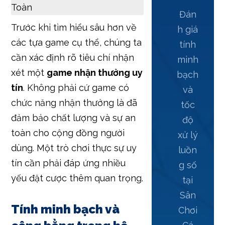
Đán
Trước khi tìm hiểu sâu hơn về
h giá
các tựa game cụ thể, chúng ta
tính
cần xác định rõ tiêu chí nhận
minh
xét một
game nhận thưởng uy
bạch
tín
. Không phải cứ game có
và
chức năng nhận thưởng là đã
tốc
đảm bảo chất lượng và sự an
độ
toàn cho cộng đồng người
xử lý
dùng. Một trò chơi thực sự uy
luồn
tín cần phải đáp ứng nhiều
g số
yếu đặt cược thêm quan trọng.
tại
Sân
Tính minh bạch và
Chơi