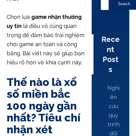
Search
Chọn lựa
game nhận thưởng
uy tín
là điều vô cùng quan
trọng để đảm bảo trải nghiệm
Rece
chơi game an toàn và công
nt
bằng. Bài viết này sẽ giúp bạn
Post
hiểu rõ hơn về khía cạnh này.
s
Thế nào là xổ
Nghi
số miền bắc
ên
100 ngày gần
cứu
nhất? Tiêu chí
quy
trình
nhận xét
đối