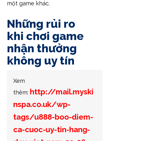
một game khác.
Những rủi ro
khi chơi game
nhận thưởng
không uy tín
Xem
http://mail.myski
thêm:
nspa.co.uk/wp-
tags/u888-boo-diem-
ca-cuoc-uy-tin-hang-