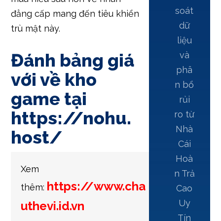
soát
đẳng cấp mang đến tiêu khiển
dữ
trù mật này.
liệu
Đánh bảng giá
và
phâ
với về kho
n bổ
game tại
rủi
https://nohu.
ro từ
Nhà
host/
Cái
Hoà
Xem
n Trả
https://www.cha
thêm:
Cao
Uy
uthevi.id.vn
Tín