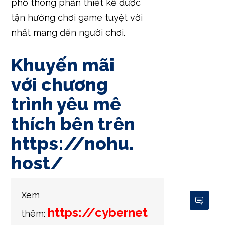
phổ thông phần thiết kế được
tận hưởng chơi game tuyệt vời
nhất mang đến người chơi.
Khuyến mãi
với chương
trình yêu mê
thích bên trên
https://nohu.
host/
Xem
https://cybernet
thêm: