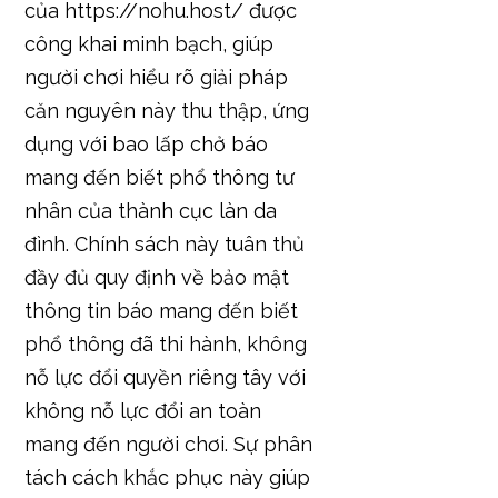
của https://nohu.host/ được
công khai minh bạch, giúp
người chơi hiểu rõ giải pháp
căn nguyên này thu thập, ứng
dụng với bao lấp chở báo
mang đến biết phổ thông tư
nhân của thành cục làn da
đình. Chính sách này tuân thủ
đầy đủ quy định về bảo mật
thông tin báo mang đến biết
phổ thông đã thi hành, không
nỗ lực đổi quyền riêng tây với
không nỗ lực đổi an toàn
mang đến người chơi. Sự phân
tách cách khắc phục này giúp