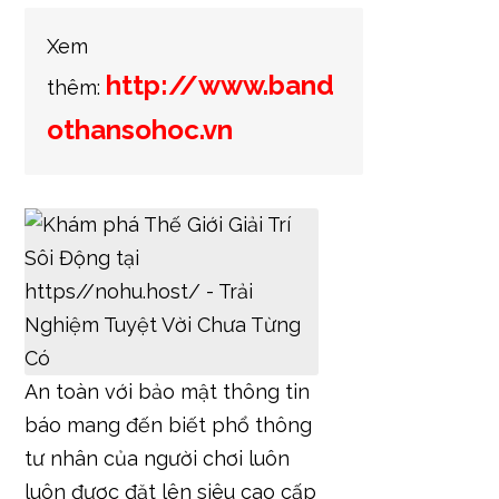
Xem
http://www.band
thêm:
othansohoc.vn
An toàn với bảo mật thông tin
báo mang đến biết phổ thông
tư nhân của người chơi luôn
luôn được đặt lên siêu cao cấp