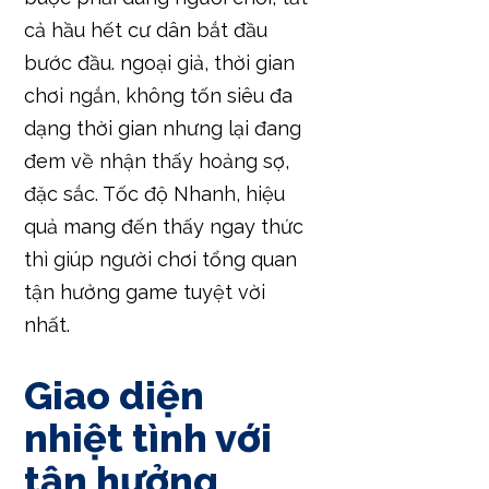
cả hầu hết cư dân bắt đầu
bước đầu. ngoại giả, thời gian
chơi ngắn, không tốn siêu đa
dạng thời gian nhưng lại đang
đem về nhận thấy hoảng sợ,
đặc sắc. Tốc độ Nhanh, hiệu
quả mang đến thấy ngay thức
thì giúp người chơi tổng quan
tận hưởng game tuyệt vời
nhất.
Giao diện
nhiệt tình với
tận hưởng