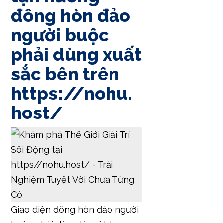
đông hòn đảo
người buộc
phải dùng xuất
sắc bên trên
https://nohu.
host/
Giao diện đông hòn đảo người