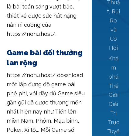
Thuậ
là bài toán sáng vượt bậc,
t, Rủi
thiết kế được sức hút nặng
Ro
nằn nì cưỡng của
và
https://nohu.host/.
Cơ
Hội
Game bài đổi thưởng
Khá
lan rộng
m
https://nohu.host/ download
phá
một lấp đựng đồ game bài
Thế
phệ phì, với đầy đủ Game siêu
Giới
gần gũi đã được thương mến
Giải
nhất hiện nay như Tiến lên
Trí
miền Nam, Phỏm, Mậu binh,
Trực
Poker, Xì tố,… Mỗi Game số
Tuyế