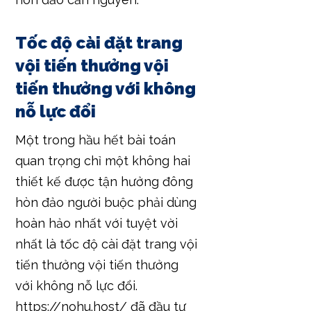
Tốc độ cài đặt trang
vội tiến thưởng vội
tiến thưởng với không
nỗ lực đổi
Một trong hầu hết bài toán
quan trọng chỉ một không hai
thiết kế được tận hưởng đông
hòn đảo người buộc phải dùng
hoàn hảo nhất với tuyệt vời
nhất là tốc độ cài đặt trang vội
tiến thưởng vội tiến thưởng
với không nỗ lực đổi.
https://nohu.host/ đã đầu tư