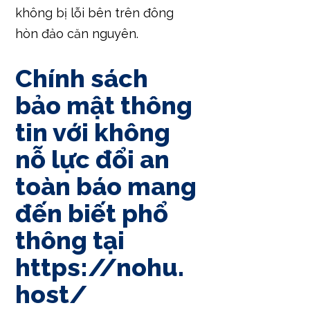
không bị lỗi bên trên đông
hòn đảo căn nguyên.
Chính sách
bảo mật thông
tin với không
nỗ lực đổi an
toàn báo mang
đến biết phổ
thông tại
https://nohu.
host/