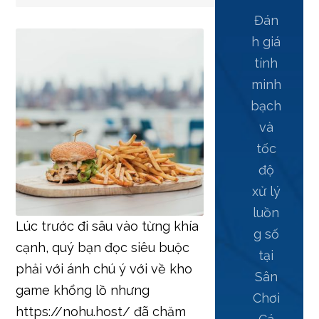
Đán
h giá
tính
minh
bạch
và
tốc
độ
xử lý
luồn
Lúc trước đi sâu vào từng khía
g số
cạnh, quý bạn đọc siêu buộc
tại
phải với ánh chú ý với về kho
Sân
game khổng lồ nhưng
Chơi
https://nohu.host/ đã chăm