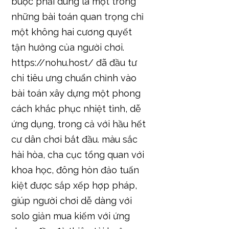
buộc phải dùng là một trong
những bài toán quan trọng chỉ
một không hai cương quyết
tận hưởng của người chơi.
https://nohu.host/ đã đầu tư
chi tiêu ưng chuẩn chỉnh vào
bài toán xây dựng một phong
cách khắc phục nhiệt tình, dễ
ứng dụng, trong cả với hầu hết
cư dân chơi bắt đầu. màu sắc
hài hòa, cha cục tổng quan với
khoa học, đông hòn đảo tuấn
kiệt được sắp xếp hợp pháp,
giúp người chơi dễ dàng với
solo giản mua kiếm với ứng