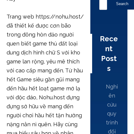
Search
Trang web https://nohu.host/
đã thiết kế được cơn bão
trong đông hòn đảo người
Rece
quen biết game thủ đất loại
nt
dung dịch hình chữ S với kho
Post
game lan rộng, yêu mê thích
s
với cao cấp mang đến. Từ hầu
hết Game siêu gần gũi mang
Nghi
đến hầu hết loạt game mớ lạ
ên
với độc đáo, Nohu.host đựng
cứu
đựng sở hữu về mang đến
quy
người chơi hầu hết tận hưởng
trình
nặng nằn nì quên. Hãy cùng
đối
mua hiểu sâu hơn về nhân