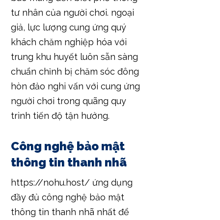
tư nhân của người chơi. ngoại
giả, lực lượng cung ứng quý
khách chăm nghiệp hóa với
trung khu huyết luôn sẵn sàng
chuẩn chỉnh bị chăm sóc đông
hòn đảo nghi vấn với cung ứng
người chơi trong quãng quy
trình tiến độ tận hưởng.
Công nghệ bảo mật
thông tin thanh nhã
https://nohu.host/ ứng dụng
đầy đủ công nghệ bảo mật
thông tin thanh nhã nhất để