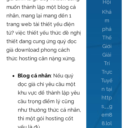
Hội
muốn thành lập một blog cá
Khá
nhân, mang lại mang đến 1
m
trang web tài thiết yếu điện
phá
tử? việc thiết yếu thức đề nghị
Thế
thiết đang cung ứng quý đọc
Giới
giả download phong cách
Giải
thức hosting cân nặng xứng.
Trí
Trực
Blog cá nhân
: Nếu quý
Tuyế
đọc giả chỉ yêu cầu một
n tại
khu vực để thành lập yêu
http
cầu trọng điểm lý cũng
s__g
như thưởng thức cá nhân,
em8
thì một gói hosting cốt
8.lol
yếu là đủ.