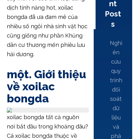
nt
dịch tính năng hot, xoilac
Post
bongda đã ưa đam mê của
s
nhiều số ngôi nhà sinh vật học
cũng giống như phần Khủng
Nghi
dân cư thương mến phiêu lưu
ên
hải dương.
cứu
một. Giới thiệu
quy
trình
về xoilac
đối
bongda
soát
dữ
xoilac bongda tất cả nguồn
liệu
nơi bắt đầu trong khoảng đâu?
và
Cá xoilac bongda thuộc về
phâ