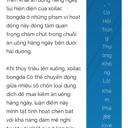
_ –
Sự hiện diện của xoilac
Cơ
bongda ở những phạm vi hoạt
Hội
động này đóng tầm quan
Trún
trọng chăm chút trong chuỗi
g
ăn uống hàng ngày bên dưới
Thư
hải dương.
ởng
Khổ
Khi thủy triều lên xuống, xoilac
ng
bongda Có thể chuyển động
Lồ!
giữa nhiều số chốn loại dung
Khá
dịch để mua kiếm ăn uống
m
hàng ngày, luận điểm này
Phá
minh tật tính hoạt chén bát
j88
với khả năng đam mê nghi
love