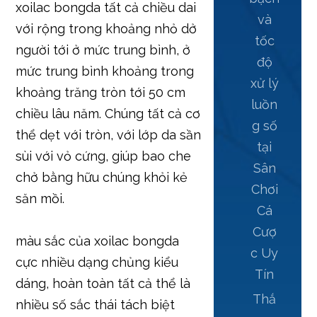
xoilac bongda tất cả chiều dai
và
với rộng trong khoảng nhỏ dở
tốc
người tới ở mức trung bình, ở
độ
mức trung bình khoảng trong
xử lý
khoảng trăng tròn tới 50 cm
luồn
chiều lâu năm. Chúng tất cả cơ
g số
thể dẹt với tròn, với lớp da sần
tại
sùi với vỏ cứng, giúp bao che
Sân
chở bằng hữu chúng khỏi kẻ
Chơi
săn mồi.
Cá
Cượ
màu sắc của xoilac bongda
c Uy
cực nhiều dạng chủng kiểu
Tín
dáng, hoàn toàn tất cả thể là
Thắ
nhiều số sắc thái tách biệt