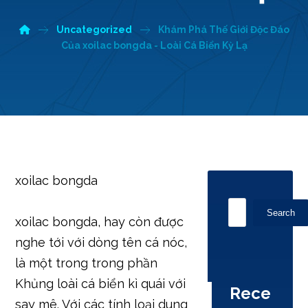
Uncategorized
Khám Phá Thế Giới Độc Đáo
Của xoilac bongda - Loài Cá Biển Kỳ Lạ
xoilac bongda
Search
xoilac bongda, hay còn được
nghe tới với dòng tên cá nóc,
là một trong trong phần
Khủng loài cá biển kì quái với
Rece
say mê. Với các tính loại dung