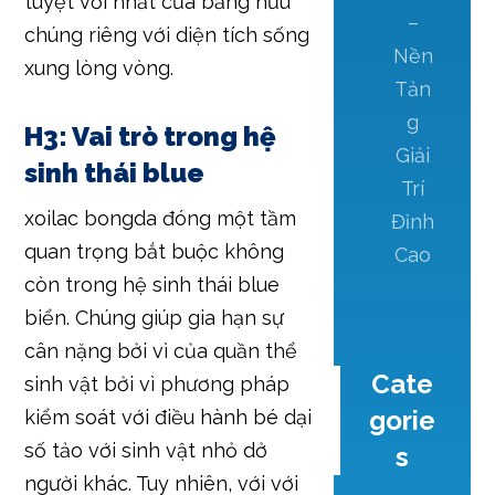
tuyệt vời nhất của bằng hữu
–
chúng riêng với diện tích sống
Nền
xung lòng vòng.
Tản
g
H3: Vai trò trong hệ
Giải
sinh thái blue
Trí
xoilac bongda đóng một tầm
Đỉnh
quan trọng bắt buộc không
Cao
còn trong hệ sinh thái blue
biển. Chúng giúp gia hạn sự
cân nặng bởi vì của quần thể
Cate
sinh vật bởi vì phương pháp
gorie
kiểm soát với điều hành bé dại
số tảo với sinh vật nhỏ dở
s
người khác. Tuy nhiên, với với