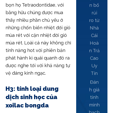
bọn họ Tetraodontidae, với
n bổ
bằng hữu chúng được mua
rủi
thấy nhiều phần chủ yếu ở
ro từ
những chốn biển nhiệt đới gió
Nhà
mùa rét với cận nhiệt đới gió
Cái
mùa rét. Loài cá này không chỉ
Hoà
tính năng hot với phiên bản
n Trả
phát hành kì quái quanh đó ra
Cao
được nghe tới với khả năng tự
Uy
vệ đáng kinh ngạc.
Tín
Đán
H3: tính loại dung
h giá
dịch sinh học của
tính
xoilac bongda
minh
bạch