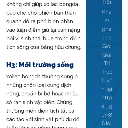
Hội
không chỉ giúp xoilac bongda
Khá
bao che chở phiên bản thân
m
quanh đó ra phổ biến phần
phá
vào luận điểm giữ lại cân nặng
Thế
bởi vì sinh thái blue trong diện
Giới
tích sống của bằng hữu chúng.
Giải
Trí
H3: Môi trường sống
Trực
xoilac bongda thường sống ở
Tuyế
những chốn loại dung dịch
n tại
nông, chuẩn bị bờ hoặc nhiều
http
số rạn sinh vật biển. Chúng
s__g
thương mến diện tích tất cả
em8
các tảo với sinh vật phù du để
8.lol
triển khai ăn uống hàng ngày.