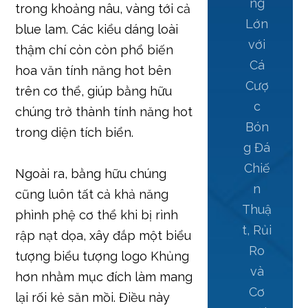
ng
trong khoảng nâu, vàng tới cả
Lớn
blue lam. Các kiểu dáng loài
với
thậm chí còn còn phổ biến
Cá
hoa văn tính năng hot bên
Cượ
trên cơ thể, giúp bằng hữu
c
chúng trở thành tính năng hot
Bón
trong diện tích biển.
g Đá
Chiế
Ngoài ra, bằng hữu chúng
n
cũng luôn tất cả khả năng
Thuậ
phình phệ cơ thể khi bị rình
t, Rủi
rập nạt dọa, xây đắp một biểu
Ro
tượng biểu tượng logo Khủng
và
hơn nhằm mục đích làm mang
Cơ
lại rối kẻ săn mồi. Điều này