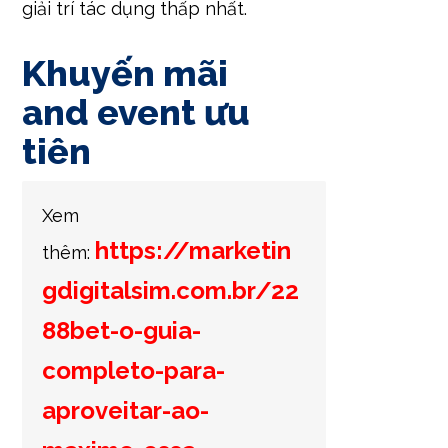
giải trí tác dụng thấp nhất.
Khuyến mãi
and event ưu
tiên
Xem
https://marketin
thêm:
gdigitalsim.com.br/22
88bet-o-guia-
completo-para-
aproveitar-ao-