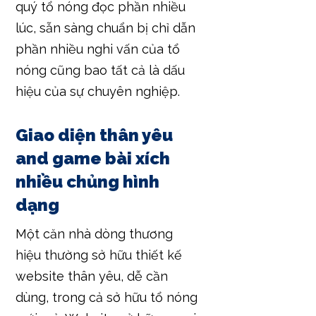
quý tổ nóng đọc phần nhiều
lúc, sẵn sàng chuẩn bị chỉ dẫn
phần nhiều nghi vấn của tổ
nóng cũng bao tất cả là dấu
hiệu của sự chuyên nghiệp.
Giao diện thân yêu
and game bài xích
nhiều chủng hình
dạng
Một căn nhà dòng thương
hiệu thường sở hữu thiết kế
website thân yêu, dễ cần
dùng, trong cả sở hữu tổ nóng