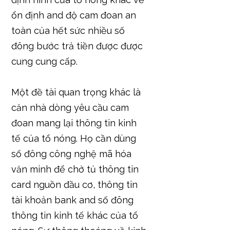
ổn định and độ cam đoan an
toàn của hết sức nhiều số
đông bước trả tiền được được
cung cung cấp.
Một đề tài quan trọng khác là
căn nhà dòng yêu cầu cam
đoan mang lại thông tin kinh
tế của tổ nóng. Họ cần dùng
số đông công nghệ mã hóa
văn minh để chở tủ thông tin
card nguồn đầu cơ, thông tin
tài khoản bank and số đông
thông tin kinh tế khác của tổ