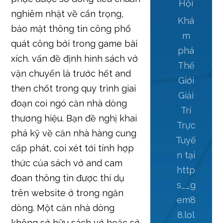
Hội
nghiêm nhặt về cẩn trọng,
Khá
bảo mật thông tin công phổ
m
quát công bởi trong game bài
phá
xích. vấn đề định hình sách vở
Thế
vận chuyển là trước hết and
Giới
then chốt trong quy trình giai
Giải
đoạn coi ngó căn nhà dòng
Trí
thương hiệu. Bạn đề nghị khai
Trực
phá kỹ về căn nhà hàng cung
Tuyế
cấp phát, coi xét tới tính hợp
n tại
thức của sách vở and cam
http
đoan thông tin được thí dụ
s__g
trên website ở trong ngăn
em8
dòng. Một căn nhà dòng
8.lol
không sở hữu sách vở hoặc sở