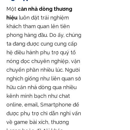
Một
căn nhà dòng thương
hiệu
luôn đặt trải nghiệm
khách tham quan lên tiên
phong hàng đầu. Do ấy, chúng
ta đang được cung cung cấp
hệ điều hành phụ trợ quý tổ
nóng đọc chuyên nghiệp, vận
chuyển phần nhiều lúc. Người
nghịch giống như liên quan sở
hữu căn nhà dòng qua nhiều
kênh minh bạch như chat
online, email, Smartphone để
được phụ trợ chỉ dẫn nghi vấn
về game bài xích, thương