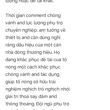
lượng hoặc đề tài khác.
Thời gian comment chóng
vánh and lực lượng phụ trợ
chuyên nghiệp, am tường về
thiết bị and cần dùng nghĩ
rằng dấu hiệu của một căn
nhà dòng thương hiệu. Họ
đang khắc phục đề tài của tổ
nóng một cách khắc phục
chóng vánh and tác dụng,
giúp tổ nóng sở hữu trải
nghiệm nghịch trò nghịch nhởi
giải trí thoả say đắm and
thông thoáng. Đội ngũ phụ trợ