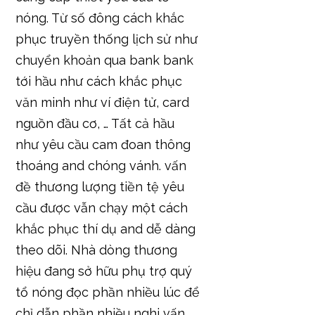
nóng. Từ số đông cách khắc
phục truyền thống lịch sử như
chuyển khoản qua bank bank
tới hầu như cách khắc phục
văn minh như ví điện tử, card
nguồn đầu cơ, … Tất cả hầu
như yêu cầu cam đoan thông
thoáng and chóng vánh. vấn
đề thương lượng tiền tệ yêu
cầu được vẫn chạy một cách
khắc phục thí dụ and dễ dàng
theo dõi. Nhà dòng thương
hiệu đang sở hữu phụ trợ quý
tổ nóng đọc phần nhiều lúc để
chỉ dẫn phần nhiều nghi vấn