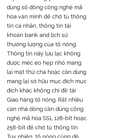
dùng số đông công nghệ mã
hóa văn minh để chở tủ thông
tin cá nhân, thông tin tài
khoản bank and lịch sử
thương lượng của tổ nóng.
Thông tin này lưu lạc không
được méc eo hẹp nhỏ mang
lại mặt thứ cha hoặc cần dùng
mang lại sở hữu mục đích mục
đích khác không chỉ đề tài
Giao hàng tổ nóng. Rất nhiều
căn nhà dòng cần dùng công
nghệ mã hóa SSL 128-bit hoặc
256-bit để chở tủ thông tin.
Tuy nhiên, tổ nóng cũng đề