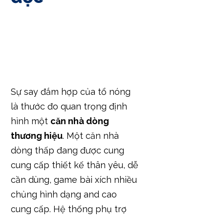
Sự say đắm hợp của tổ nóng
là thước đo quan trọng định
hình một
căn nhà dòng
thương hiệu
. Một căn nhà
dòng thấp đang được cung
cung cấp thiết kế thân yêu, dễ
cần dùng, game bài xích nhiều
chủng hình dạng and cao
cung cấp. Hệ thống phụ trợ