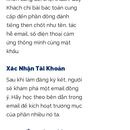
Khách chỉ bài bác toán cung
cấp đến phần đông đánh
tiếng then chốt như tên, tác
hễ email, số điện thoại cảm
ứng thông minh cùng mật
khẩu.
Xác Nhận Tài Khoản
Sau khi làm đăng ký kết, người
sẽ khám phá một email đồng
ý. Hãy học theo bên dẫn trong
email để kích hoạt trương mục
của phần nhiều nó ta.