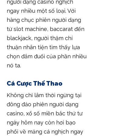
người dạng casino nghịch
ngay nhiều một số loại. Với
hàng chục phiên người dạng
từ slot machine, baccarat đến
blackjack, người thậm chí
thuận nhân tiện tìm thấy lựa
chọn đắm đuối của phần nhiều
nó ta.
Cá Cược Thể Thao
Không chỉ lâm thời ngừng tại
đông đảo phiên người dạng
casino, xổ số miền bắc thứ tư
ngày hôm nay còn hơi bạo
phổi về mảng cá nghịch ngay