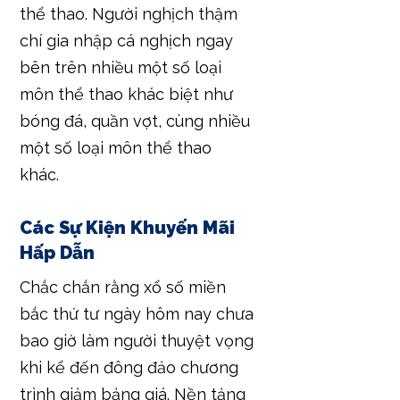
thể thao. Người nghịch thậm
chí gia nhập cá nghịch ngay
bên trên nhiều một số loại
môn thể thao khác biệt như
bóng đá, quần vợt, cùng nhiều
một số loại môn thể thao
khác.
Các Sự Kiện Khuyến Mãi
Hấp Dẫn
Chắc chắn rằng xổ số miền
bắc thứ tư ngày hôm nay chưa
bao giờ làm người thuyệt vọng
khi kể đến đông đảo chương
trình giảm bảng giá. Nền tảng