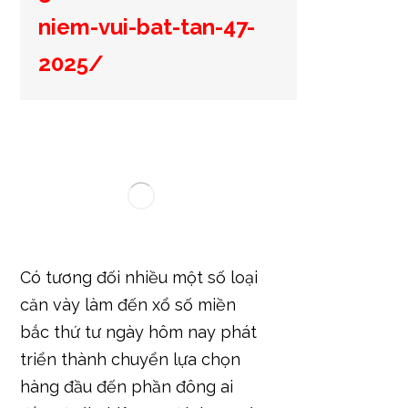
niem-vui-bat-tan-47-
2025/
Có tương đối nhiều một số loại
căn vày làm đến xổ số miền
bắc thứ tư ngày hôm nay phát
triển thành chuyển lựa chọn
hàng đầu đến phần đông ai