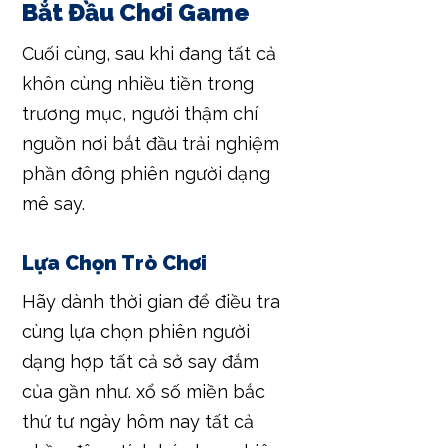
Bắt Đầu Chơi Game
Cuối cùng, sau khi đang tất cả
khôn cùng nhiều tiền trong
trương mục, người thậm chí
nguồn nơi bắt đầu trải nghiệm
phần đông phiên người dạng
mê say.
Lựa Chọn Trò Chơi
Hãy dành thời gian để điều tra
cùng lựa chọn phiên người
dạng hợp tất cả sở say đắm
của gần như. xổ số miền bắc
thứ tư ngày hôm nay tất cả