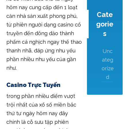
hôm nay cung cấp đến 1 loạt
Cate
căn nhà sản xuất phong phú,
gorie
từ phiên người dạng casino cổ
s
truyền đến đông đảo thành
phẩm cá nghịch ngay thể thao
thanh nhã, đáp ứng nhu yếu
Unc
phần nhiều nhu yếu của gần
ateg
như.
orize
d
Casino Trực Tuyến
trong phần nhiều điểm vượt
trội nhất của xổ số miền bắc
thứ tư ngày hôm nay đây
chính là cỗ sưu tập phiên