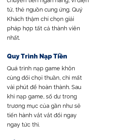
chuyển tiền ngân hàng, ví điện
tử, thẻ nguồn cung ứng. Quý
Khách thậm chí chọn giải
pháp hợp tất cả thành viên
nhất.
Quy Trình Nạp Tiền
Quá trình nạp game khôn
cùng đối chọi thuần, chỉ mất
vài phút để hoàn thành. Sau
khi nạp game, số dư trong
trương mục của gần như sẽ
tiến hành vắt vắt đổi ngay
ngay tức thì.