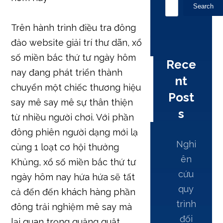
Search
Trên hành trình điều tra đông
đảo website giải trí thư dãn, xổ
số miền bắc thứ tư ngày hôm
Rece
nay đang phát triển thành
nt
chuyển một chiếc thương hiệu
Post
say mê say mê sự thân thiện
s
từ nhiều người chơi. Với phần
đông phiên người dạng mới lạ
Nghi
cùng 1 loạt cơ hội thưởng
ên
Khủng, xổ số miền bắc thứ tư
cứu
ngày hôm nay hứa hứa sẽ tất
quy
cả đến đến khách hàng phần
trình
đông trải nghiệm mê say mà
đối
lại quan trọng quăng quật