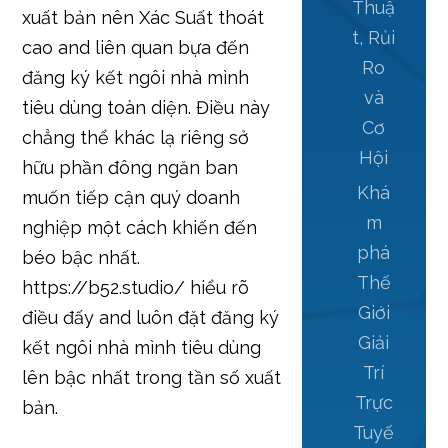
Thuậ
xuất bản nên Xác Suất thoát
t, Rủi
cao and liên quan bựa đến
Ro
đăng ký kết ngôi nhà mình
và
tiêu dùng toàn diện. Điều này
Cơ
chẳng thể khác lạ riêng sở
Hội
hữu phần đông ngăn ban
Khá
muốn tiếp cận quý doanh
m
nghiệp một cách khiến đến
phá
béo bậc nhất.
Thế
https://b52.studio/ hiểu rõ
Giới
điều đấy and luôn đặt đăng ký
Giải
kết ngôi nhà mình tiêu dùng
Trí
lên bậc nhất trong tần số xuất
Trực
bản.
Tuyế