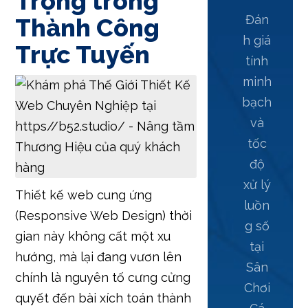
Trọng trong
Đán
Thành Công
h giá
Trực Tuyến
tính
minh
bạch
và
tốc
độ
xử lý
Thiết kế web cung ứng
luồn
(Responsive Web Design) thời
g số
gian này không cất một xu
tại
hướng, mà lại đang vươn lên
Sân
chính là nguyên tố cưng cửng
Chơi
quyết đến bài xích toán thành