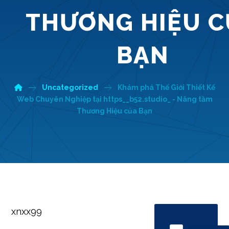
THƯƠNG HIỆU 
BẠN
Uncategorized
Khám phá Thế Giới Thiết Kế
Web Chuyên Nghiệp tại https__b52.studio_ - Nâng tầm
Thương Hiệu của Bạn
xnxx99