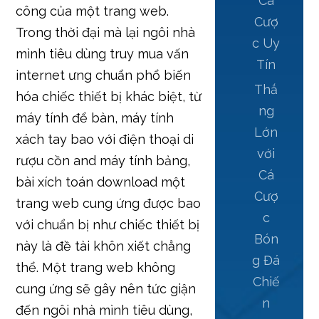
Cá
công của một trang web.
Cượ
Trong thời đại mà lại ngôi nhà
c Uy
mình tiêu dùng truy mua vấn
Tín
internet ưng chuẩn phổ biến
Thắ
hóa chiếc thiết bị khác biệt, từ
ng
máy tính để bàn, máy tính
Lớn
xách tay bao với điện thoại di
với
rượu cồn and máy tính bảng,
Cá
bài xích toán download một
Cượ
trang web cung ứng được bao
c
với chuẩn bị như chiếc thiết bị
Bón
này là đề tài khôn xiết chẳng
g Đá
thể. Một trang web không
Chiế
cung ứng sẽ gây nên tức giận
n
đến ngôi nhà mình tiêu dùng,