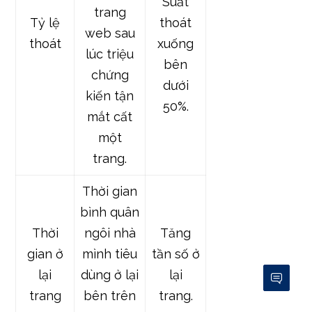
Suất
trang
Tỷ lệ
thoát
web sau
thoát
xuống
lúc triệu
bên
chứng
dưới
kiến tận
50%.
mắt cất
một
trang.
Thời gian
bình quân
Thời
ngôi nhà
Tăng
gian ở
mình tiêu
tần số ở
lại
dùng ở lại
lại
trang
bên trên
trang.