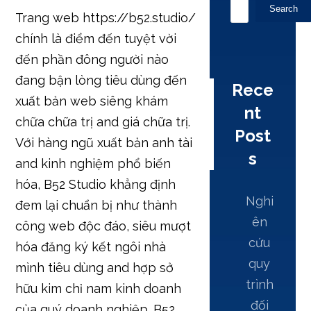
Search
Trang web https://b52.studio/
chính là điểm đến tuyệt vời
đến phần đông người nào
đang bận lòng tiêu dùng đến
Rece
xuất bản web siêng khám
nt
chữa chữa trị and giá chữa trị.
Post
Với hàng ngũ xuất bản anh tài
s
and kinh nghiệm phổ biến
hóa, B52 Studio khẳng định
Nghi
đem lại chuẩn bị như thành
ên
công web độc đáo, siêu mượt
cứu
hóa đăng ký kết ngôi nhà
quy
mình tiêu dùng and hợp sở
trình
hữu kim chỉ nam kinh doanh
đối
của quý doanh nghiệp. B52