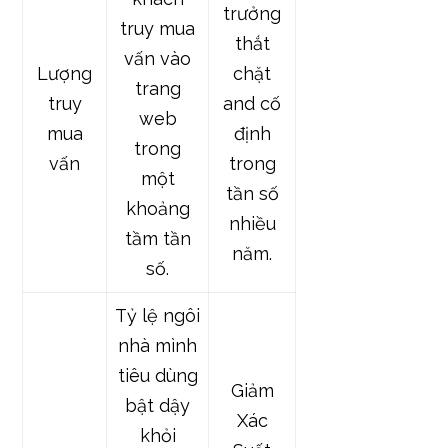
trưởng
truy mua
thắt
vấn vào
Lượng
chặt
trang
truy
and cố
web
mua
định
trong
vấn
trong
một
tần số
khoảng
nhiều
tầm tần
năm.
số.
Tỷ lệ ngôi
nhà mình
tiêu dùng
Giảm
bật dậy
Xác
khỏi