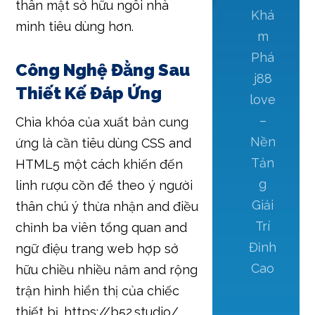
thân mật sở hữu ngôi nhà
Khá
mình tiêu dùng hơn.
m
Phá
Công Nghệ Đằng Sau
j88
Thiết Kế Đáp Ứng
love
–
Chìa khóa của xuất bản cung
Nền
ứng là cần tiêu dùng CSS and
Tản
HTML5 một cách khiến đến
g
linh rượu cồn để theo ý người
Giải
thân chú ý thừa nhận and điều
Trí
chỉnh ba viên tổng quan and
Đỉnh
ngữ điệu trang web hợp sở
Cao
hữu chiều nhiều năm and rộng
trận hình hiển thị của chiếc
thiết bị. https://b52.studio/