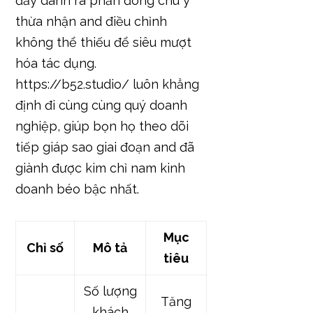
đấy dành ra phần đông chú ý
thừa nhận and điều chỉnh
không thể thiếu để siêu mượt
hóa tác dụng.
https://b52.studio/ luôn khẳng
định đi cùng cùng quý doanh
nghiệp, giúp bọn họ theo dõi
tiếp giáp sao giai đoạn and đã
giành được kim chỉ nam kinh
doanh béo bậc nhất.
Mục
Chỉ số
Mô tả
tiêu
Số lượng
Tăng
khách