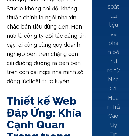
soát
Studio không chỉ đối kháng
dữ
thuần chính là ngôi nhà xin
liệu
chào bán tiêu dùng đến, Hơn
và
nữa là công ty đối tác đáng tin
phâ
cậy, đi cùng cùng quý doanh
n bổ
nghiệp bên trên chặng con
rủi
cái đường đường ra bên bên
ro từ
trên con cái ngôi nhà mình số
Nhà
đông lúc}{đặt trực tuyến.
Cái
Thiết kế Web
Hoà
n Trả
Đáp Ứng: Khía
Cao
Cạnh Quan
Uy
Tín