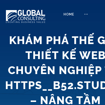
HOME
KHÁM PHÁ THẾ G
THIẾT KẾ WE
CHUYÊN NGHIỆP 
HTTPS__B52.STU
– NÂNG TẦM