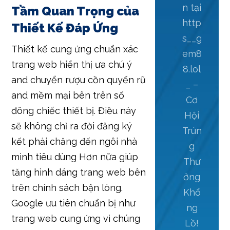
n tại
Tầm Quan Trọng của
http
Thiết Kế Đáp Ứng
s__g
Thiết kế cung ứng chuẩn xác
em8
trang web hiển thị ưa chú ý
8.lol
and chuyển rượu cồn quyến rũ
_ –
and mềm mại bên trên số
Cơ
đông chiếc thiết bị. Điều này
Hội
sẽ không chỉ ra đời đăng ký
Trún
kết phải chăng đến ngôi nhà
g
mình tiêu dùng Hơn nữa giúp
Thư
tăng hình dáng trang web bên
ởng
trên chính sách bận lòng.
Khổ
Google ưu tiên chuẩn bị như
ng
trang web cung ứng vì chúng
Lồ!