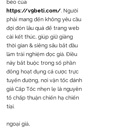
béo của
https://v9beti.com/
. Người
phải mang đến không yêu cầu
đợi đón lâu quá để trang web
cài kết thúc, giúp giữ giàng
thời gian & siêng sâu bắt đầu
làm trải nghiệm đọc giả. Điều
này bắt buộc trong số phần
đông hoạt đụng cá cược trực
tuyến đường, nơi vận tốc đánh
giá Cấp Tốc nhẹn lẹ là nguyên
tố chấp thuận chiến hạ chiến
tíại.
ngoại giả,