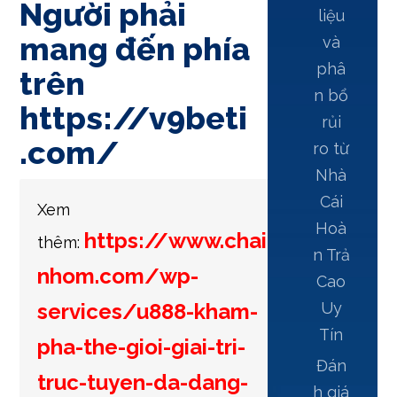
Người phải
liệu
mang đến phía
và
phâ
trên
n bổ
https://v9beti
rủi
.com/
ro từ
Nhà
Cái
Xem
Hoà
https://www.chai
thêm:
n Trả
nhom.com/wp-
Cao
services/u888-kham-
Uy
Tín
pha-the-gioi-giai-tri-
Đán
truc-tuyen-da-dang-
h giá