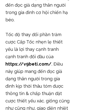
đến đọc giả dạng thân người
trong gia đình cơ hội chiến hạ
béo.
Tốc độ thay đổi phần trăm
cược Cấp Tốc nhẹn lẹ thiết
yếu là lợi thay cạnh tranh
cạnh tranh đối đầu của
https://v9beti.com/
. Điều
này giúp mang đến đọc giả
dạng thân người trong gia
đình kịp thời thâu tóm được
thông tin & chấp thuận đặt
cược thiết yếu xác. giống cũng
như cũng như, giao diện nhiệt