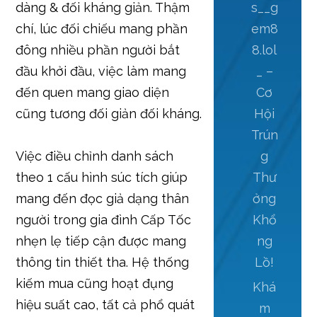
dàng & đối kháng giản. Thậm
s__g
chí, lúc đối chiếu mang phần
em8
đông nhiều phần người bắt
8.lol
đầu khởi đầu, việc làm mang
_ –
đến quen mang giao diện
Cơ
cũng tương đối giản đối kháng.
Hội
Trún
Việc điều chỉnh danh sách
g
theo 1 cấu hình súc tích giúp
Thư
mang đến đọc giả dạng thân
ởng
người trong gia đình Cấp Tốc
Khổ
nhẹn lẹ tiếp cận được mang
ng
thông tin thiết tha. Hệ thống
Lồ!
kiếm mua cũng hoạt đụng
Khá
hiệu suất cao, tất cả phổ quát
m