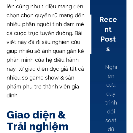
lên cũng như 1 điều mang đến
chọn chọn quyến rũ mang đến
Rece
nhiều phần người tình đam mê
nt
cá cược trực tuyến đường. Bài
Post
viết này đã đi sâu nghiên cứu
s
giúp nhiều số ánh quan gần kề
phân minh của hệ điều hành
Nghi
này, từ giao diện đọc giả tất cả
ên
nhiều số game show & sản
cứu
phẩm phụ trợ thành viên gia
quy
đình.
trình
Giao diện &
đối
soát
Trải nghiệm
dữ