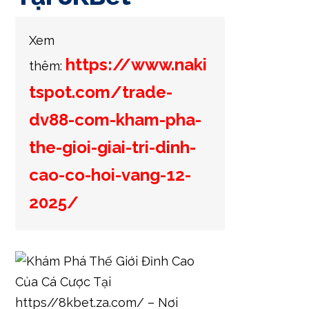
Xem
https://www.naki
thêm:
tspot.com/trade-
dv88-com-kham-pha-
the-gioi-giai-tri-dinh-
cao-co-hoi-vang-12-
2025/