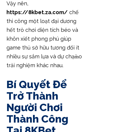
Vậy nên,
https://8kbet.za.com/
chế
thi công một loạt đại dương
hết trò chơi diện tích béo và
khôn xiết phong phú giúp
game thủ sở hữu tương đối ít
nhiều sự sắm lựa và dự chạm̀o
trải nghiệm khác nhau.
Bí Quyết Để
Trở Thành
Người Chơi
Thành Công
Tại 8KBet