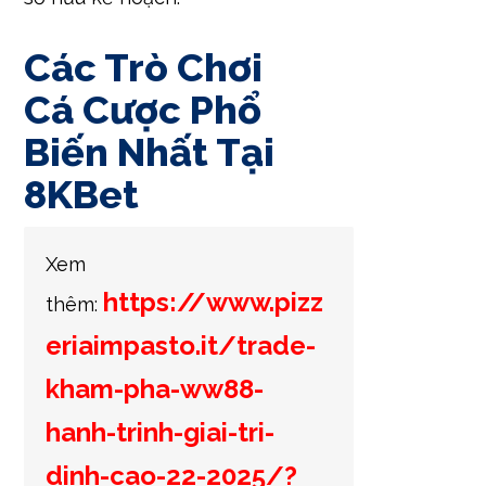
Các Trò Chơi
Cá Cược Phổ
Biến Nhất Tại
8KBet
Xem
https://www.pizz
thêm:
eriaimpasto.it/trade-
kham-pha-ww88-
hanh-trinh-giai-tri-
dinh-cao-22-2025/?