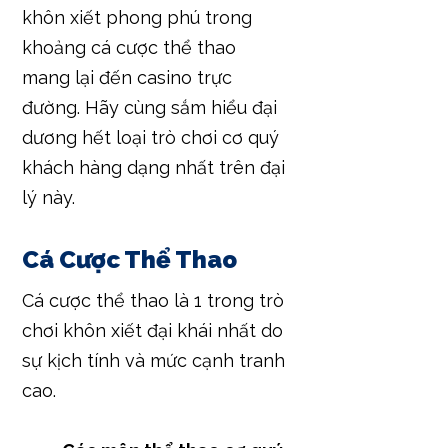
khôn xiết phong phú trong
khoảng cá cược thể thao
mang lại đến casino trực
đường. Hãy cùng sắm hiểu đại
dương hết loại trò chơi cơ quý
khách hàng dạng nhất trên đại
lý này.
Cá Cược Thể Thao
Cá cược thể thao là 1 trong trò
chơi khôn xiết đại khái nhất do
sự kịch tính và mức cạnh tranh
cao.