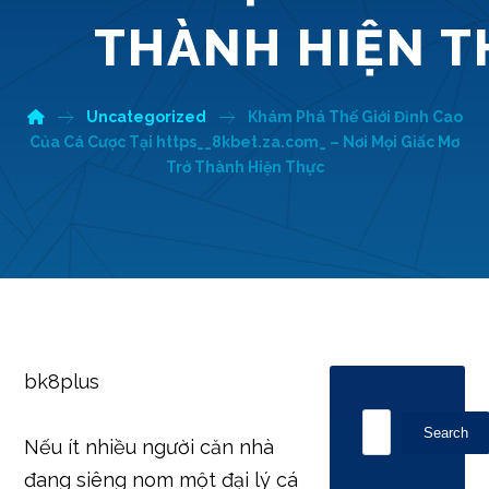
THÀNH HIỆN 
Uncategorized
Khám Phá Thế Giới Đỉnh Cao
Của Cá Cược Tại https__8kbet.za.com_ – Nơi Mọi Giấc Mơ
Trở Thành Hiện Thực
bk8plus
Search
Nếu ít nhiều người căn nhà
đang siêng nom một đại lý cá