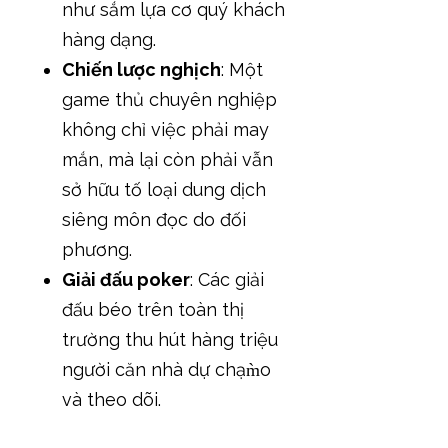
như sắm lựa cơ quý khách
hàng dạng.
Chiến lược nghịch
: Một
game thủ chuyên nghiệp
không chỉ việc phải may
mắn, mà lại còn phải vẫn
sở hữu tố loại dung dịch
siêng môn đọc do đối
phương.
Giải đấu poker
: Các giải
đấu béo trên toàn thị
trường thu hút hàng triệu
người căn nhà dự chạm̀o
và theo dõi.