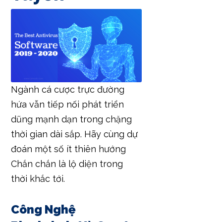
Ngành cá cược trực đường
hứa vẫn tiếp nối phát triển
dũng mạnh dạn trong chặng
thời gian dài sắp. Hãy cùng dự
đoán một số ít thiên hướng
Chắn chắn là lộ diện trong
thời khắc tới.
Công Nghệ