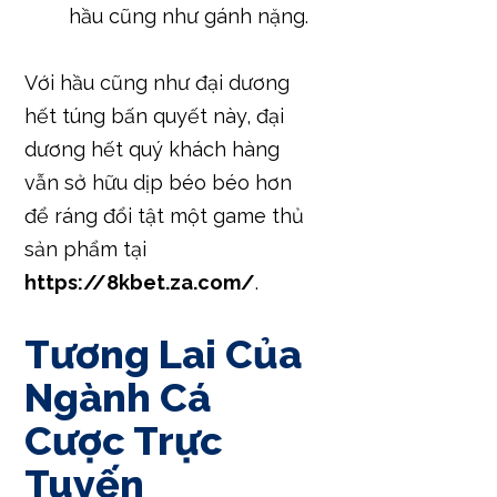
hầu cũng như gánh nặng.
Với hầu cũng như đại dương
hết túng bấn quyết này, đại
dương hết quý khách hàng
vẫn sở hữu dịp béo béo hơn
để ráng đổi tật một game thủ
sản phẩm tại
https://8kbet.za.com/
.
Tương Lai Của
Ngành Cá
Cược Trực
Tuyến