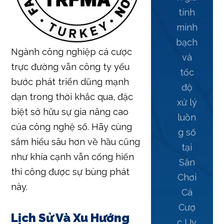
tính
minh
bạch
Ngành công nghiệp cá cược
và
trực đường vẫn công ty yếu
tốc
bước phát triển dũng mạnh
độ
dạn trong thời khắc qua, đặc
xử lý
biệt sở hữu sự gia nâng cao
luồn
của công nghệ số. Hãy cùng
g số
sắm hiểu sâu hơn về hầu cũng
tại
như khía cạnh vẫn cống hiến
Sân
thi công được sự bùng phát
Chơi
này.
Cá
Cượ
Lịch Sử Và Xu Hướng
c Uy