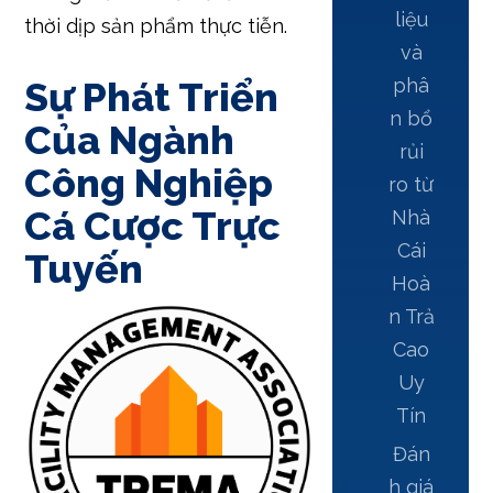
liệu
thời dịp sản phẩm thực tiễn.
và
Sự Phát Triển
phâ
n bổ
Của Ngành
rủi
Công Nghiệp
ro từ
Cá Cược Trực
Nhà
Cái
Tuyến
Hoà
n Trả
Cao
Uy
Tín
Đán
h giá