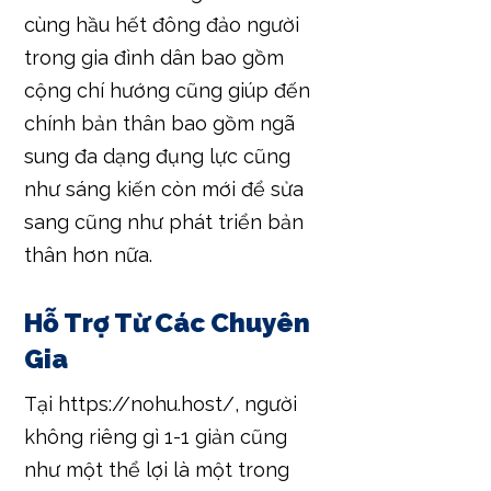
cùng hầu hết đông đảo người
trong gia đình dân bao gồm
cộng chí hướng cũng giúp đến
chính bản thân bao gồm ngã
sung đa dạng đụng lực cũng
như sáng kiến còn mới để sửa
sang cũng như phát triển bản
thân hơn nữa.
Hỗ Trợ Từ Các Chuyên
Gia
Tại https://nohu.host/, người
không riêng gì 1-1 giản cũng
như một thể lợi là một trong