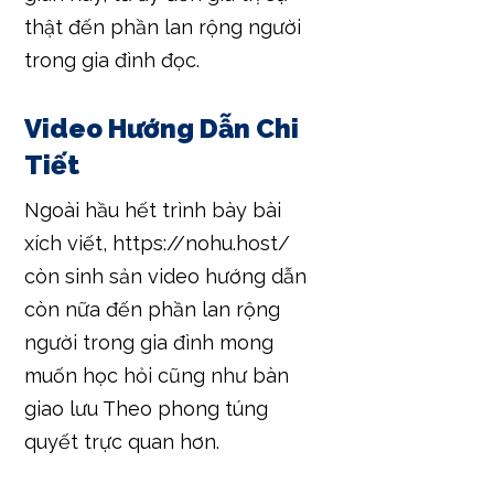
thật đến phần lan rộng người
trong gia đình đọc.
Video Hướng Dẫn Chi
Tiết
Ngoài hầu hết trình bày bài
xích viết, https://nohu.host/
còn sinh sản video hướng dẫn
còn nữa đến phần lan rộng
người trong gia đình mong
muốn học hỏi cũng như bàn
giao lưu Theo phong túng
quyết trực quan hơn.