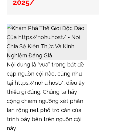
2025/
Nội dung là “vua” trong bất đề
cập nguồn cội nào, cũng như
tại https://nohu.host/, điều ấy
thiếu gì đúng. Chúng ta hãy
cộng chiêm ngưỡng xét phần
lan rộng nét phổ trở cần của
trình bày bên trên nguồn cội
này.