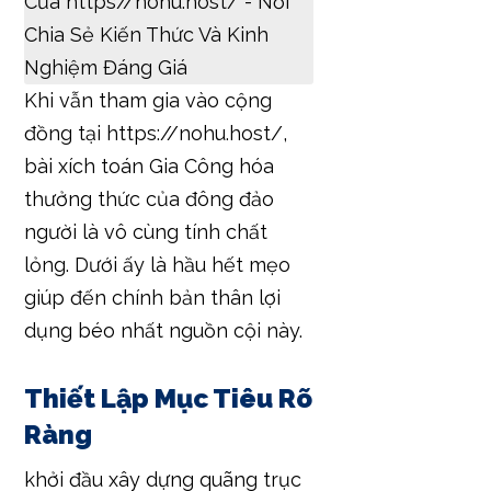
Khi vẫn tham gia vào cộng
đồng tại https://nohu.host/,
bài xích toán Gia Công hóa
thưởng thức của đông đảo
người là vô cùng tính chất
lỏng. Dưới ấy là hầu hết mẹo
giúp đến chính bản thân lợi
dụng béo nhất nguồn cội này.
Thiết Lập Mục Tiêu Rõ
Ràng
khởi đầu xây dựng quãng trục