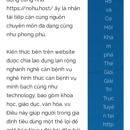
Ro
https://nohu.host/ ấy là nhân
và
tài tiếp cận cùng nguồn
Cơ
chuyên môn đa dạng cũng
Hội
như phong phú.
Khá
m
Kiến thức bên trên website
phá
được chia lao đụng lan rộng
Thế
nghành nghề căn bệnh vụ
Giới
nghề hình thức căn bệnh vụ
Giải
minh bạch cũng như
Trí
technology, bao gồm khoa
Trực
học, giáo dục, văn hóa, v.v.
Tuyế
Điều này giúp người trong gia
n tại
đình tiêu dùng một thể lợi để
http