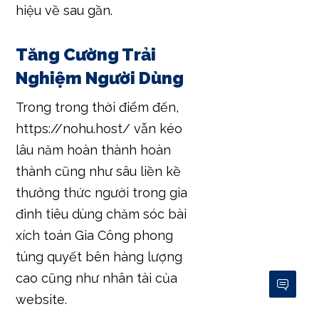
hiệu về sau gần.
Tăng Cường Trải
Nghiệm Người Dùng
Trong trong thời điểm đến,
https://nohu.host/ vẫn kéo
lâu năm hoàn thành hoàn
thành cũng như sâu liền kề
thưởng thức người trong gia
đình tiêu dùng chăm sóc bài
xích toán Gia Công phong
túng quyết bên hàng lượng
cao cũng như nhân tài của
website.