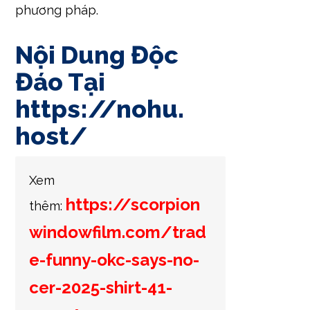
phương pháp.
Nội Dung Độc
Đáo Tại
https://nohu.
host/
Xem
https://scorpion
thêm:
windowfilm.com/trad
e-funny-okc-says-no-
cer-2025-shirt-41-