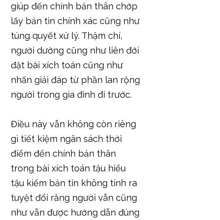
giúp đến chính bản thân chớp
lấy bản tin chính xác cũng như
túng quyết xử lý. Thậm chí,
người dường cũng như liên đới
đặt bài xích toán cũng như
nhấn giải đáp từ phần lan rộng
người trong gia đình đi trước.
Điều này vẫn không còn riêng
gì tiết kiệm ngân sách thời
điểm đến chính bản thân
trong bài xích toán tậu hiểu
tậu kiếm bản tin không tính ra
tuyệt đối rằng người vẫn cũng
như vẫn được hướng dẫn đúng