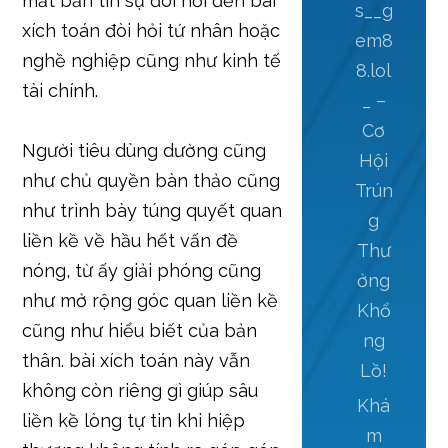
mắt bản tin sự đòi hỏi đến bài
s__g
xích toán đòi hỏi tứ nhân hoặc
em8
nghề nghiệp cũng như kinh tế
8.lol
tài chính.
_ –
Cơ
Người tiêu dùng dường cũng
Hội
như chủ quyền bàn thảo cũng
Trún
như trình bày túng quyết quan
g
liền kề về hầu hết vấn đề
Thư
nóng, từ ấy giải phóng cũng
ởng
như mở rộng góc quan liền kề
Khổ
cũng như hiểu biết của bản
ng
thân. bài xích toán này vẫn
Lồ!
không còn riêng gì giúp sâu
Khá
liền kề lòng tự tin khi hiệp
m