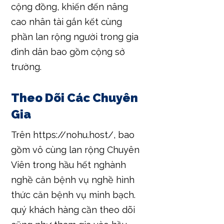
cộng đồng, khiến đến nâng
cao nhân tài gắn kết cùng
phần lan rộng người trong gia
đình dân bao gồm cộng sở
trường.
Theo Dõi Các Chuyên
Gia
Trên https://nohu.host/, bao
gồm vô cùng lan rộng Chuyên
Viên trong hầu hết nghành
nghề căn bệnh vụ nghề hình
thức căn bệnh vụ minh bạch.
quý khách hàng cần theo dõi