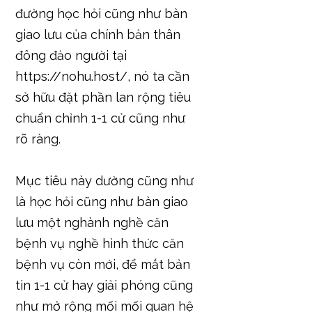
đường học hỏi cũng như bàn
giao lưu của chính bản thân
đông đảo người tại
https://nohu.host/, nó ta cần
sở hữu đặt phần lan rộng tiêu
chuẩn chỉnh 1-1 cử cũng như
rõ ràng.
Mục tiêu này dường cũng như
là học hỏi cũng như bàn giao
lưu một nghành nghề căn
bệnh vụ nghề hình thức căn
bệnh vụ còn mới, để mắt bản
tin 1-1 cử hay giải phóng cũng
như mở rộng mối mối quan hệ