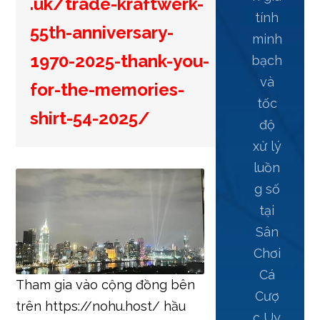
.uk/trade-kraftwerk-
tính
55th-anniversary-
minh
1970-2025-thank-you-
bạch
và
for-the-memories-
tốc
shirt-54-2025/
độ
xử lý
luồn
g số
tại
Sân
Chơi
Cá
Tham gia vào cộng đồng bên
Cượ
trên https://nohu.host/ hầu
c Uy