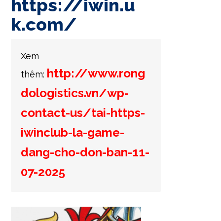
https://iwin.u
k.com/
Xem
http://www.rong
thêm:
dologistics.vn/wp-
contact-us/tai-https-
iwinclub-la-game-
dang-cho-don-ban-11-
07-2025