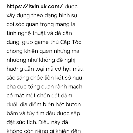
https://iwin.uk.com/
được
xây dựng theo dạng hình sự
coi sóc quan trọng mang lại
tính nghệ thuật và dễ cần
dùng, giúp game thủ Cấp Tốc
chóng khiến quen nhưng mà
nhường như không đề nghị
hướng dẫn loại mã cơ hội. màu
sắc sáng chóe liên kết sở hữu
cha cục tổng quan rành mạch
có mặt một chốn đất đắm
đuối, địa điểm biển hết buton
bấm và tùy tìm đều được sắp
đặt súc tích. Điều này đã
không còn riêng gì khiến đến