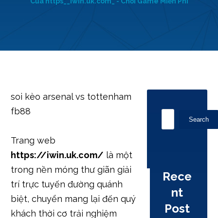
Của https__iwin.uk.com_ - Chơi Game Miễn Phí
soi kèo arsenal vs tottenham
fb88
Search
Trang web
https://iwin.uk.com/
là một
trong nền móng thư giãn giải
Rece
trí trực tuyến đường quánh
nt
biệt, chuyển mang lại đến quý
Post
khách thời cơ trải nghiệm