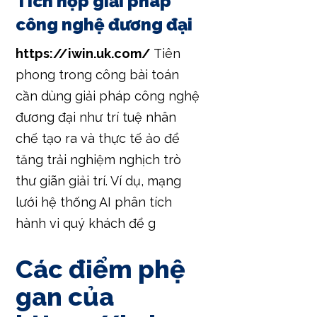
Tích hợp giải pháp
công nghệ đương đại
https://iwin.uk.com/
Tiên
phong trong công bài toán
cần dùng giải pháp công nghệ
đương đại như trí tuệ nhân
chế tạo ra và thực tế ảo để
tăng trải nghiệm nghịch trò
thư giãn giải trí. Ví dụ, mạng
lưới hệ thống AI phân tích
hành vi quý khách để g
Các điểm phệ
gan của