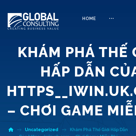
HOME
KHÁM PHÁ THẾ 
HẤP DẪN CỦ
HTTPS__IWIN.UK
– CHƠI GAME MIỄ
Uncategorized
Khám Phá Thế Giới Hấp Dẫn