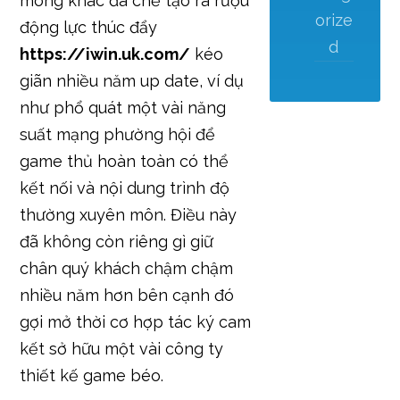
móng khác đã chế tạo ra rượu
orize
động lực thúc đẩy
d
https://iwin.uk.com/
kéo
giãn nhiều năm up date, ví dụ
như phổ quát một vài năng
suất mạng phường hội để
game thủ hoàn toàn có thể
kết nối và nội dung trình độ
thường xuyên môn. Điều này
đã không còn riêng gì giữ
chân quý khách chậm chậm
nhiều năm hơn bên cạnh đó
gợi mở thời cơ hợp tác ký cam
kết sở hữu một vài công ty
thiết kế game béo.