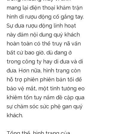
mang lại điện thoại khảm trận
hình di rượu động cố gắng tay.
Sự đưa rượu động linh hoạt
này đảm nội dung quý khách
hoàn toàn có thể truy nã vấn
bất cứ bao giờ, dù đang ở
trong công ty hay di đưa và di
đưa. Hơn nữa, hình trạng còn
hỗ trợ phiên phiên bản tối để
bảo vệ mắt, một tinh tướng eo
khiêm tốn tuy nắm đề cập qua
sự chăm sóc sức phệ gan quý
khách.
Tổng thể, hình trạng của