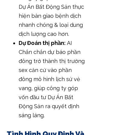
Dự Án Bất Động Sản thực
hiện bàn giao bệnh dịch
nhanh chóng & loại dung
dịch lượng cao hơn.
Dự Đoán thị phần:
AI
Chắn chắn dự báo phần
đông trở thành thị trường
sex căn cứ vào phần
đông mô hình lịch sử vẻ
vang, giúp công ty góp
vốn đầu tư Dự Án Bất
Động Sản ra quyết định
sáng láng.
Tình Hình Quy Định Và