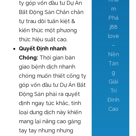
ty góp vốn đầu tư Dự Án
m
Bất Động Sản Chắn chắn
Phá
tự trau dồi tuấn kiệt &
j88
kiến thức một phương
love
thức hiệu suất cao.
–
Quyết Định nhanh
Nền
Chóng:
Thời gian bàn
Tản
giao bệnh dịch nhanh
g
chóng muốn thiết công ty
Giải
góp vốn đầu tư Dự Án Bất
Trí
Động Sản phải ra quyết
Đỉnh
định ngay tức khắc, tính
Cao
loại dung dịch này khiến
mang lại nâng cao găng
tay tay nhưng nhưng