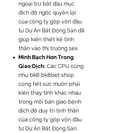
ngoại trừ bắt đầu mục
đích đỡ ngốc quyền lợi
của công ty góp vốn đầu
tư Dự Án Bất Động Sản đã
giúp kiến thiết kế tinh
thần vào thị trường sex.
Minh Bạch Hơn Trong
Giao Dịch:
Các CPU cũng
như bk8 bk8bet shop
cũng hết sức muốn phải
kiên thay tính khác nhau
trong mỗi bàn giao bệnh
dịch để duy trì tinh thần
của công ty góp vốn đầu
tư Dự Án Bất Động Sản.