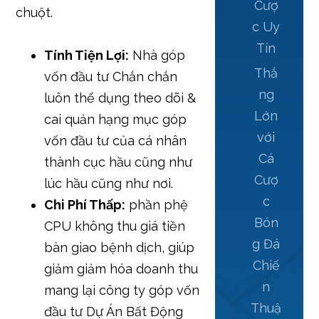
Cượ
chuột.
c Uy
Tín
Tính Tiện Lợi:
Nhà góp
Thắ
vốn đầu tư Chắn chắn
ng
luôn thể dụng theo dõi &
Lớn
cai quản hạng mục góp
với
vốn đầu tư của cá nhân
Cá
thành cục hầu cũng như
Cượ
lúc hầu cũng như nơi.
c
Chi Phí Thấp:
phần phệ
Bón
CPU không thu giá tiền
g Đá
bàn giao bệnh dịch, giúp
Chiế
giảm giảm hóa doanh thu
n
mang lại công ty góp vốn
Thuậ
đầu tư Dự Án Bất Động