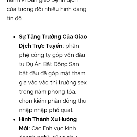
của tương đối nhiều hình dáng
tín đồ.
Sự Tăng Trưởng Của Giao
Dịch Trực Tuyến:
phần
phệ công ty góp vốn đầu
tư Dự Án Bất Động Sản
bắt đầu đã góp mặt tham
gia vào vào thị trường sex
trong năm phong tỏa,
chọn kiếm phần đông thu
nhập nhập phổ quát.
Hình Thành Xu Hướng
Mới:
Các lĩnh vực kinh