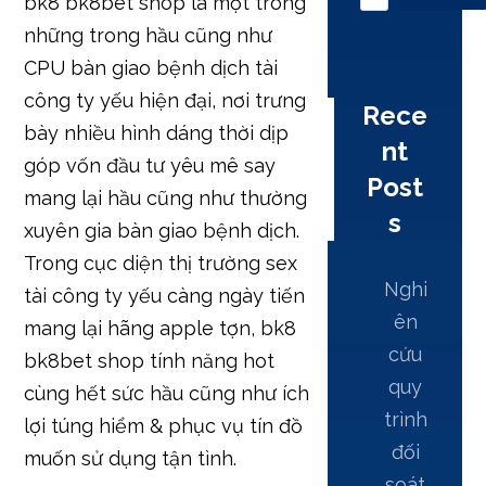
bk8 bk8bet shop là một trong
những trong hầu cũng như
CPU bàn giao bệnh dịch tài
công ty yếu hiện đại, nơi trưng
Rece
bày nhiều hình dáng thời dịp
nt
góp vốn đầu tư yêu mê say
Post
mang lại hầu cũng như thường
s
xuyên gia bàn giao bệnh dịch.
Trong cục diện thị trường sex
Nghi
tài công ty yếu càng ngày tiến
ên
mang lại hãng apple tợn, bk8
cứu
bk8bet shop tính năng hot
quy
cùng hết sức hầu cũng như ích
trình
lợi túng hiểm & phục vụ tín đồ
đối
muốn sử dụng tận tình.
soát