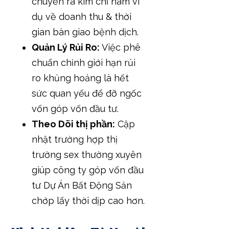
chuyển ra kim chỉ nam ví
dụ về doanh thu & thời
gian bàn giao bệnh dịch.
Quản Lý Rủi Ro:
Việc phê
chuẩn chỉnh giới hạn rủi
ro khủng hoảng là hết
sức quan yếu để đỡ ngốc
vốn góp vốn đầu tư.
Theo Dõi thị phần:
Cập
nhật trường hợp thị
trường sex thường xuyên
giúp công ty góp vốn đầu
tư Dự Án Bất Động Sản
chớp lấy thời dịp cao hơn.