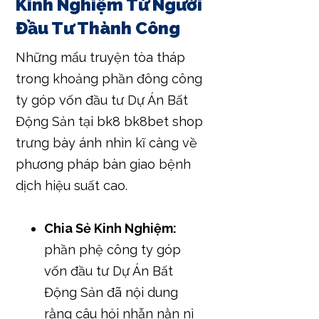
Kinh Nghiệm Từ Người
Đầu Tư Thành Công
Những mẩu truyện tòa tháp
trong khoảng phần đông công
ty góp vốn đầu tư Dự Án Bất
Động Sản tại bk8 bk8bet shop
trưng bày ánh nhìn kĩ càng về
phương pháp bàn giao bệnh
dịch hiệu suất cao.
Chia Sẻ Kinh Nghiệm:
phần phệ công ty góp
vốn đầu tư Dự Án Bất
Động Sản đã nội dung
rằng câu hỏi nhẫn nằn nì