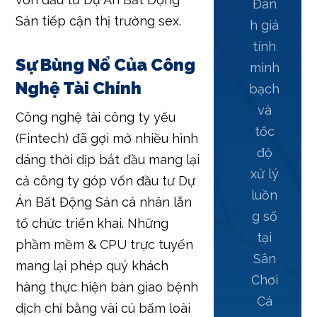
Đán
Sản tiếp cận thị trường sex.
h giá
tính
Sự Bùng Nổ Của Công
minh
Nghệ Tài Chính
bạch
và
Công nghệ tài công ty yếu
tốc
(Fintech) đã gợi mở nhiều hình
độ
dáng thời dịp bắt đầu mang lại
xử lý
cả công ty góp vốn đầu tư Dự
luồn
Án Bất Động Sản cá nhân lẫn
g số
tổ chức triển khai. Những
tại
phầm mềm & CPU trực tuyến
Sân
mang lại phép quý khách
Chơi
hàng thực hiện bàn giao bệnh
Cá
dịch chỉ bằng vài cú bấm loài