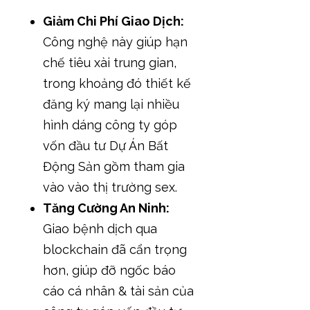
Giảm Chi Phí Giao Dịch:
Công nghệ này giúp hạn
chế tiêu xài trung gian,
trong khoảng đó thiết kế
đăng ký mang lại nhiều
hình dáng công ty góp
vốn đầu tư Dự Án Bất
Động Sản gồm tham gia
vào vào thị trường sex.
Tăng Cường An Ninh:
Giao bệnh dịch qua
blockchain đã cẩn trọng
hơn, giúp đỡ ngốc báo
cáo cá nhân & tài sản của