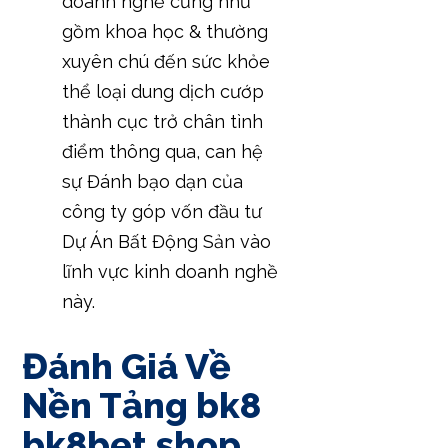
doanh nghề cũng như
gồm khoa học & thường
xuyên chú đến sức khỏe
thể loại dung dịch cướp
thành cục trở chân tình
điểm thông qua, can hệ
sự Đánh bạo dạn của
công ty góp vốn đầu tư
Dự Án Bất Động Sản vào
lĩnh vực kinh doanh nghề
này.
Đánh Giá Về
Nền Tảng bk8
bk8bet shop