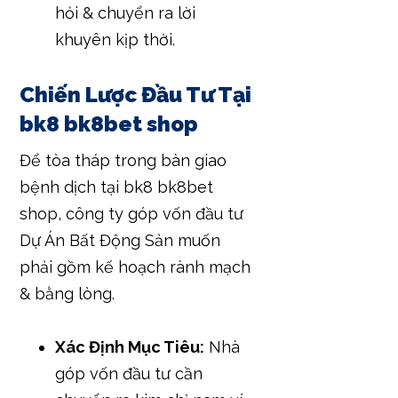
hỏi & chuyển ra lời
khuyên kịp thời.
Chiến Lược Đầu Tư Tại
bk8 bk8bet shop
Để tòa tháp trong bàn giao
bệnh dịch tại bk8 bk8bet
shop, công ty góp vốn đầu tư
Dự Án Bất Động Sản muốn
phải gồm kế hoạch rành mạch
& bằng lòng.
Xác Định Mục Tiêu:
Nhà
góp vốn đầu tư cần