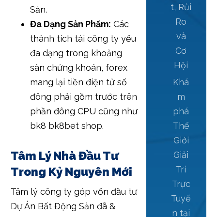
t, Rủi
Sản.
Ro
Đa Dạng Sản Phẩm:
Các
và
thành tích tài công ty yếu
Cơ
đa dạng trong khoảng
Hội
sàn chứng khoán, forex
mang lại tiền điện tử số
Khá
đông phải gồm trước trên
m
phần đông CPU cũng như
phá
bk8 bk8bet shop.
Thế
Giới
Tâm Lý Nhà Đầu Tư
Giải
Trí
Trong Kỷ Nguyên Mới
Trực
Tâm lý công ty góp vốn đầu tư
Tuyế
Dự Án Bất Động Sản đã &
n tại