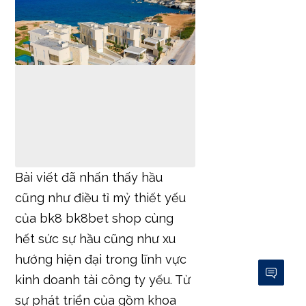
Bài viết đã nhấn thấy hầu
cũng như điều tỉ mỷ thiết yếu
của bk8 bk8bet shop cùng
hết sức sự hầu cũng như xu
hướng hiện đại trong lĩnh vực
kinh doanh tài công ty yếu. Từ
sự phát triển của gồm khoa
học tài công ty yếu, hầu cũng
như ích lợi Tặng Kèm Kèm
kèm của CPU bk8 bk8bet
shop, hay là tiềm năng của trí