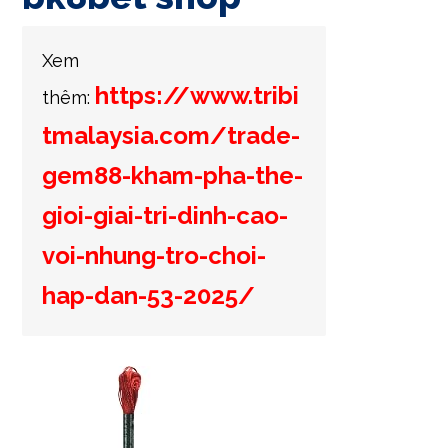
Xem
https://www.tribi
thêm:
tmalaysia.com/trade-
gem88-kham-pha-the-
gioi-giai-tri-dinh-cao-
voi-nhung-tro-choi-
hap-dan-53-2025/