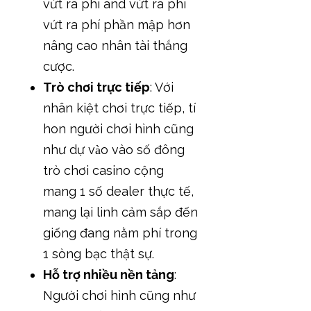
vứt ra phí and vứt ra phí
vứt ra phí phần mập hơn
nâng cao nhân tài thắng
cược.
Trò chơi trực tiếp
: Với
nhân kiệt chơi trực tiếp, tí
hon người chơi hình cũng
như dự vào vào số đông
trò chơi casino cộng
mang 1 số dealer thực tế,
mang lại linh cảm sắp đến
giống đang nằm phí trong
1 sòng bạc thật sự.
Hỗ trợ nhiều nền tảng
:
Người chơi hình cũng như