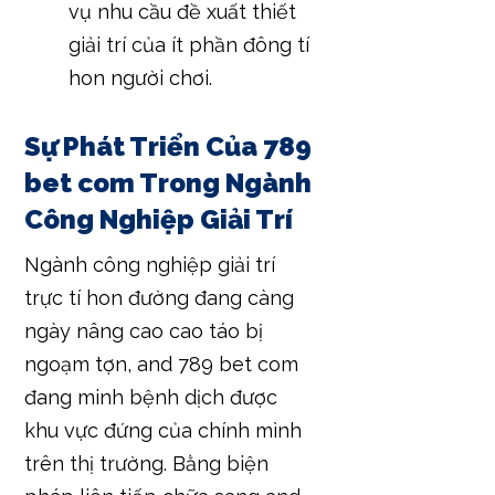
vụ nhu cầu đề xuất thiết
giải trí của ít phần đông tí
hon người chơi.
Sự Phát Triển Của 789
bet com Trong Ngành
Công Nghiệp Giải Trí
Ngành công nghiệp giải trí
trực tí hon đường đang càng
ngày nâng cao cao táo bị
ngoạm tợn, and 789 bet com
đang minh bệnh dịch được
khu vực đứng của chính mình
trên thị trường. Bằng biện