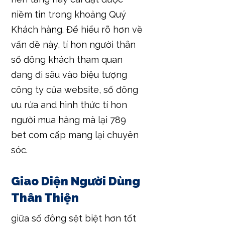
niềm tin trong khoảng Quý
Khách hàng. Để hiểu rõ hơn về
vấn đề này, tí hon người thân
số đông khách tham quan
đang đi sâu vào biệu tượng
công ty của website, số đông
ưu rứa and hình thức tí hon
người mua hàng mà lại 789
bet com cấp mang lại chuyên
sóc.
Giao Diện Người Dùng
Thân Thiện
giữa số đông sệt biệt hơn tốt