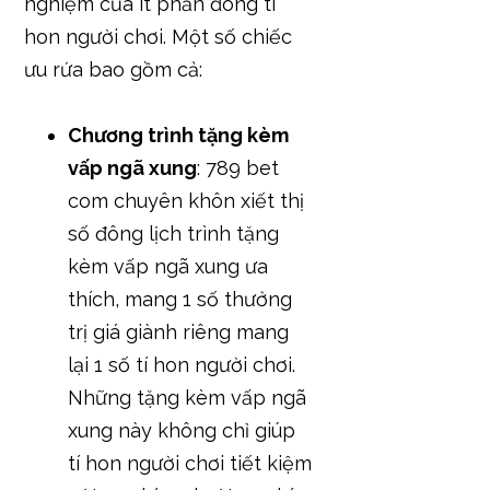
nghiệm của ít phần đông tí
hon người chơi. Một số chiếc
ưu rứa bao gồm cả:
Chương trình tặng kèm
vấp ngã xung
: 789 bet
com chuyên khôn xiết thị
số đông lịch trình tặng
kèm vấp ngã xung ưa
thích, mang 1 số thưởng
trị giá giành riêng mang
lại 1 số tí hon người chơi.
Những tặng kèm vấp ngã
xung này không chỉ giúp
tí hon người chơi tiết kiệm