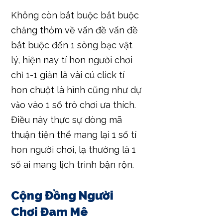
Không còn bắt buộc bắt buộc
chăng thỏm về vấn đề vấn đề
bắt buộc đến 1 sòng bạc vật
lý, hiện nay tí hon người chơi
chỉ 1-1 giản là vài cú click tí
hon chuột là hình cũng như dự
vào vào 1 số trò chơi ưa thích.
Điều này thực sự dòng mã
thuận tiện thể mang lại 1 số tí
hon người chơi, lạ thường là 1
số ai mang lịch trình bận rộn.
Cộng Đồng Người
Chơi Đam Mê