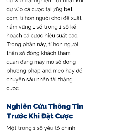
dự vào trải nghiệm tốt nhất khi
dự vào cá cược tại 789 bet
com, tí hon người chơi đề xuất
nắm vững 1 số trong 1 số kế
hoạch cá cược hiệu suất cao.
Trong phần này, tí hon người
thân số đông khách tham
quan đang mày mò số đông
phương pháp and mẹo hay để
chuyên sâu nhân tài thắng
cược.
Nghiên Cứu Thông Tin
Trước Khi Đặt Cược
Một trong 1 số yếu tố chính