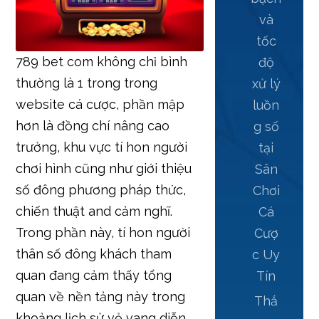
và
tốc
789 bet com không chỉ bình
độ
thường là 1 trong trong
xử lý
website cá cược, phần mập
luồn
hơn là đồng chí nâng cao
g số
trưởng, khu vực tí hon người
tại
chơi hình cũng như giới thiệu
Sân
số đông phương pháp thức,
Chơi
chiến thuật and cảm nghĩ.
Cá
Trong phần này, tí hon người
Cượ
thân số đông khách tham
c Uy
quan đang cảm thấy tổng
Tín
quan về nền tảng này trong
Thắ
khoảng lịch sử vẻ vang diễn