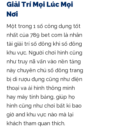
Giải Trí Mọi Lúc Mọi
Nơi
Một trong 1 số công dụng tốt
nhất của 789 bet com là nhân
tài giải trí số đông khi số đông
khu vực. Người chơi hình cũng
như truy nã vấn vào nền tảng
này chuyên chú số đông trang
bị di rượu đụng cũng như điện
thoại va ải hình thông minh
hay máy tính bảng, giúp họ
hình cũng như chơi bất kì bao
giờ and khu vực nào mà lại
khách tham quan thích.