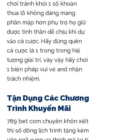
chơi tránh khỏi 1 số khoản
thua lỗ không đáng mang
phần mập hơn phụ trợ họ giữ
được tinh thần dễ chịu khi dự
vào cá cược. Hãy đừng quên
cá cược là 1 trong trong hiệ
tượng giải trí, vày vậy hãy chơi
1 biện pháp vui vẻ and nhận
trách nhiệm.
Tận Dụng Các Chương
Trình Khuyến Mãi
789 bet com chuyên khôn xiết
thị số đông lịch trình tặng kèm
vấp ngã xung ưa thích mà lại tí