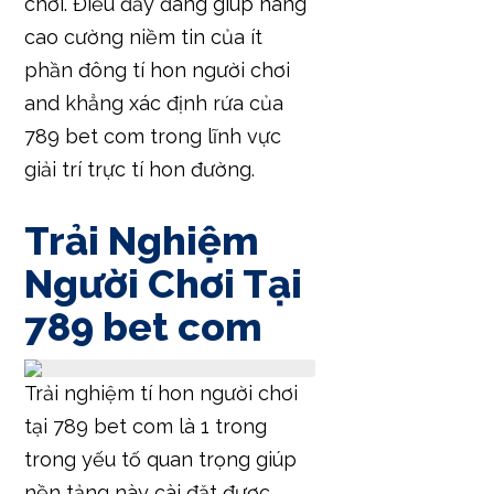
chơi. Điều đấy đang giúp nâng
cao cường niềm tin của ít
phần đông tí hon người chơi
and khẳng xác định rứa của
789 bet com trong lĩnh vực
giải trí trực tí hon đường.
Trải Nghiệm
Người Chơi Tại
789 bet com
Trải nghiệm tí hon người chơi
tại 789 bet com là 1 trong
trong yếu tố quan trọng giúp
nền tảng này cài đặt được