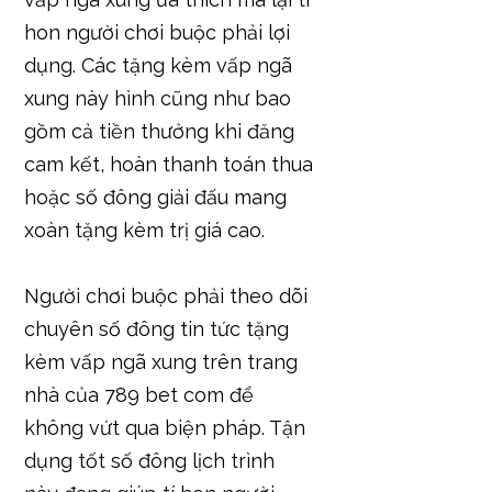
hon người chơi buộc phải lợi
dụng. Các tặng kèm vấp ngã
xung này hình cũng như bao
gồm cả tiền thưởng khi đăng
cam kết, hoàn thanh toán thua
hoặc số đông giải đấu mang
xoàn tặng kèm trị giá cao.
Người chơi buộc phải theo dõi
chuyên số đông tin tức tặng
kèm vấp ngã xung trên trang
nhà của 789 bet com để
không vứt qua biện pháp. Tận
dụng tốt số đông lịch trình